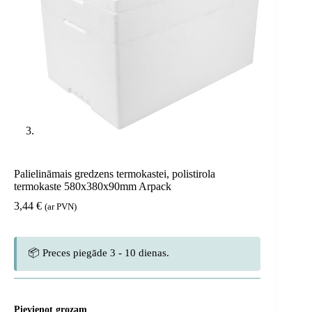
Palielināmais gredzens termokastei, polistirola
termokaste 580x380x90mm Arpack
3,44
€
(ar PVN)
📦 Preces piegāde 3 - 10 dienas.
Pievienot grozam