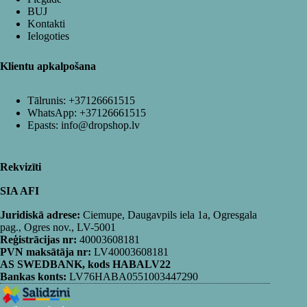
BUJ
Kontakti
Ielogoties
Klientu apkalpošana
Tālrunis:
+37126661515
WhatsApp:
+37126661515
Epasts:
info@dropshop.lv
Rekvizīti
SIA AFI
Juridiskā adrese:
Ciemupe, Daugavpils iela 1a, Ogresgala
pag., Ogres nov., LV-5001
Reģistrācijas nr:
40003608181
PVN maksātāja nr:
LV40003608181
AS SWEDBANK, kods HABALV22
Bankas konts:
LV76HABA0551003447290