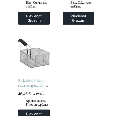
Bārs
,
Cukurvates
Bārs
,
Cukurvates
mašīnas
,
mašīnas
,
Gastronomija
Gastronomija
Pievienot
Pievienot
Grozam
Grozam
Elektrisko fritieru
rezerves grozs 25 x
23 x 12 cm
46,46
€
(ar PVN)
Apkures ierīces
,
Frites un cepšanas
iekārtas
,
Gastronomija
,
Pievienot