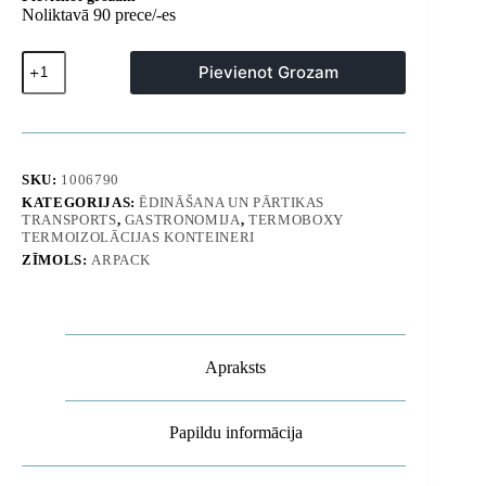
Noliktavā 90 prece/-es
Palielināmais
Pievienot Grozam
gredzens
termokastei,
polistirola
termokaste
580x380x90mm
Arpack
SKU:
1006790
daudzums
KATEGORIJAS:
ĒDINĀŠANA UN PĀRTIKAS
TRANSPORTS
,
GASTRONOMIJA
,
TERMOBOXY
TERMOIZOLĀCIJAS KONTEINERI
ZĪMOLS:
ARPACK
Apraksts
Papildu informācija