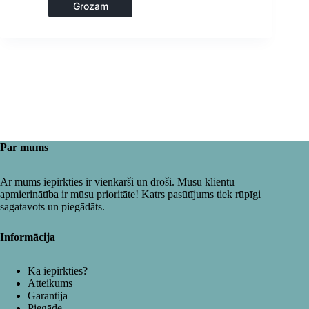
Piederumi
Grozam
ceptuvēm
,
Virtuve
Par mums
Ar mums iepirkties ir vienkārši un droši. Mūsu klientu
apmierinātība ir mūsu prioritāte! Katrs pasūtījums tiek rūpīgi
sagatavots un piegādāts.
Informācija
Kā iepirkties?
Atteikums
Garantija
Piegāde