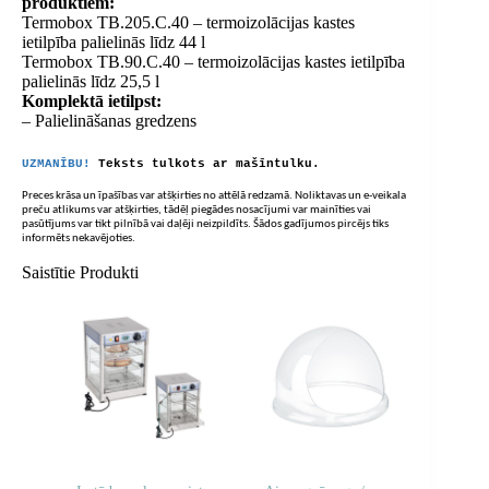
produktiem:
Termobox TB.205.C.40 – termoizolācijas kastes
ietilpība palielinās līdz 44 l
Termobox TB.90.C.40 – termoizolācijas kastes ietilpība
palielinās līdz 25,5 l
Komplektā ietilpst:
– Palielināšanas gredzens
UZMANĪBU!
Teksts tulkots ar mašīntulku.
Preces krāsa un īpašības var atšķirties no attēlā redzamā. Noliktavas un e-veikala
preču atlikums var atšķirties, tādēļ piegādes nosacījumi var mainīties vai
pasūtījums var tikt pilnībā vai daļēji neizpildīts. Šādos gadījumos pircējs tiks
informēts nekavējoties.
Saistītie Produkti