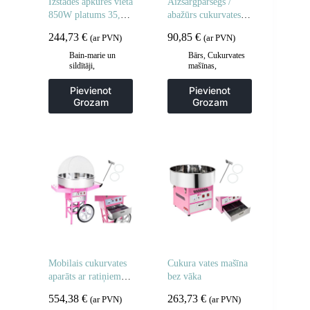
Izstādes apkures vieta
Aizsargpārsegs /
850W platums 35,5
abažūrs cukurvates
cm
mašīnai 52cm
244,73
€
90,85
€
(ar PVN)
(ar PVN)
Bain-marie un
Bārs
,
Cukurvates
sildītāji
,
mašīnas
,
Gastronomija
,
Gastronomija
Vitrīnu skapji un
Pievienot
Pievienot
apsildes skapji
Grozam
Grozam
Mobilais cukurvates
Cukura vates mašīna
aparāts ar ratiņiem uz
bez vāka
riteņiem
554,38
€
263,73
€
(ar PVN)
(ar PVN)