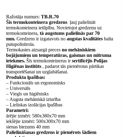
Ražotāja numurs:
TB.R.70
Šis termokonteinera gredzens
ļauj palielināt
termokonteinera ietilpību. Novietojot gredzenu uz
termokonteinera,
tā augstums palielinās par 70
mm.
Gredzens ir izgatavots no
augstas kvalitātes
balta
putupolistirola.
Termokastes aizsargā preces
no mehāniskiem
bojājumiem un temperatūras, gaismas un mitruma
ietekmes.
Šīs termokonteinerus ir
sertificējis Polijas
Higiēnas institūts
, padarot tās piemērotas pārtikas
transportēšanai un uzglabāšanai.
Produkta īpašības:
– Funkcionāls un ergonomisks
– Universāls
– Viegls un higiēnisks
– Augsta mehāniskā izturība
– Lieliskas izolācijas īpašības
Parametri:
ārējie izmēri: 580x380x70 mm
iekšējie izmēri: 500x300x70 mm
sienas biezums 40 mm
Palielināšanas gredzens ir piemērots šādiem