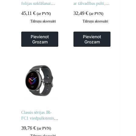
folijas uzklāšanai
ar tālvadības pulti,
viedtālruņos
statīva galva, 148 cm
45,11
€
32,49
€
(ar PVN)
(ar PVN)
– melna
Tālruņu aksesuāri
Tālruņu aksesuāri
Pievienot
Pievienot
Grozam
Grozam
Classis sērijas JR-
FC1 viedpulkstenis
ar zvanu atbildēšanas
39,76
€
(ar PVN)
funkciju IP68 –
tumši pelēks