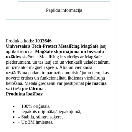
Papildu informācija
Produkta kods:
1033646
Universālais Tech-Protect MetalRing MagSafe
ļauj
aprīkot ierīci ar
MagSafe stiprinājuma un bezvadu
uzlādes
sistēmu . MetalRing ir saderīgs ar MagSafe
piederumiem, un tas ļauj ātri un vienkārši uzlādēt tālruni
un izmantot magnētu spēku. Ātra un vienkārša
uzstādīšana padara to par uzticamu risinājumu tiem, kas
novērtē ērtības un funkcionalitāti ikdienas viedtālruņa
lietošanā. Metāla gredzenu var piestiprināt
pie maciņa
vai tieši pie tālruņa
.
Produkta īpašības:
– 100% oriģināls,
– Iepakots oriģinālajā iepakojumā,
– Stabila, stingra saķere,
– Uz 3M līmlentes.