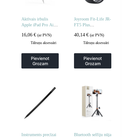
Aktīvais irbulis
Joyroom Fit-Life JR-
Apple iPad Pro Air
FT5 Plus
Mini 130mAh USB-
viedpulkstenis ar
16,06
€
40,14
€
(ar PVN)
(ar PVN)
C – balts
zvanu atbildēšanas
funkciju – melns
Tālruņu aksesuāri
Tālruņu aksesuāri
Pievienot
Pievienot
Grozam
Grozam
Instruments precīzai
Bluetooth selfiju nūja