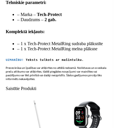
Tehniskie parametri:
– Marka –
Tech-Protect
– Daudzums –
2 gab.
Komplektā iekļauts:
– 1 x Tech-Protect MetalRing sudraba plāksnīte
– 1 x Tech-Protect MetalRing melna plāksne
UZMANĪBU!
Teksts tulkots ar mašīntulku.
Preces krāsa un īpašības var atšķirties no attēlā redzamā. Noliktavas un e-veikala
preču atlikums var atšķirties, tādēļ piegādes nosacījumi var mainīties vai
pasūtījums var tikt pilnībā vai daļēji neizpildīts. Šādos gadījumos pircējs tiks
informēts nekavējoties.
Saistītie Produkti