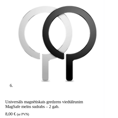
Universāls magnētiskais gredzens viedtālrunim
MagSafe melns sudrabs – 2 gab.
8,00
€
(ar PVN)