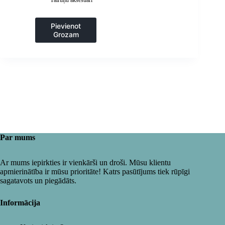
Tālruņu aksesuāri
Pievienot
Grozam
Par mums
Ar mums iepirkties ir vienkārši un droši. Mūsu klientu
apmierinātība ir mūsu prioritāte! Katrs pasūtījums tiek rūpīgi
sagatavots un piegādāts.
Informācija