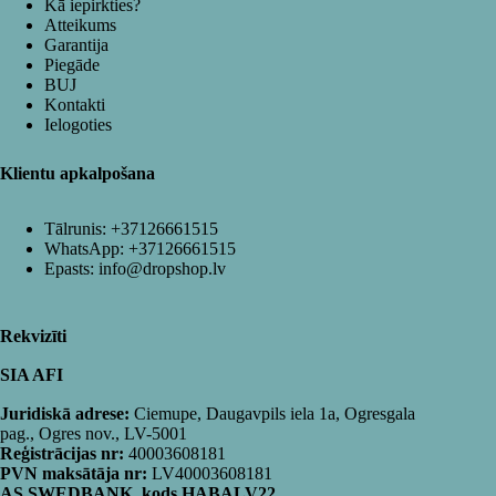
Kā iepirkties?
Atteikums
Garantija
Piegāde
BUJ
Kontakti
Ielogoties
Klientu apkalpošana
Tālrunis:
+37126661515
WhatsApp:
+37126661515
Epasts:
info@dropshop.lv
Rekvizīti
SIA AFI
Juridiskā adrese:
Ciemupe, Daugavpils iela 1a, Ogresgala
pag., Ogres nov., LV-5001
Reģistrācijas nr:
40003608181
PVN maksātāja nr:
LV40003608181
AS SWEDBANK, kods HABALV22