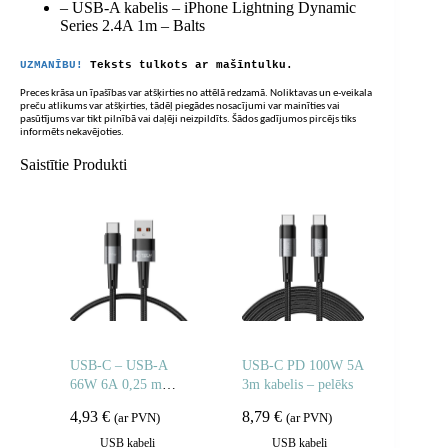
– USB-A kabelis – iPhone Lightning Dynamic
Series 2.4A 1m – Balts
UZMANĪBU!
Teksts tulkots ar mašīntulku.
Preces krāsa un īpašības var atšķirties no attēlā redzamā. Noliktavas un e-veikala
preču atlikums var atšķirties, tādēļ piegādes nosacījumi var mainīties vai
pasūtījums var tikt pilnībā vai daļēji neizpildīts. Šādos gadījumos pircējs tiks
informēts nekavējoties.
Saistītie Produkti
USB-C – USB-A
USB-C PD 100W 5A
66W 6A 0,25 m
3m kabelis – pelēks
kabelis – pelēks
4,93
€
8,79
€
(ar PVN)
(ar PVN)
USB kabeļi
USB kabeļi