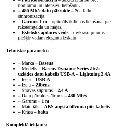
nodilumu un intensīvu lietošanu.
–
480 Mb/s datu pārraide
– ērta failu
sinhronizācija.
–
Garums 1 m
– optimāls ikdienas lietošanai pie
rakstāmgalda un mājās.
–
Estētisks apdares veids
– divkrāsu pinums
piešķir vadam elegantu izskatu.
Tehniskie parametri:
– Marka –
Baseus
– Modelis –
Baseus Dynamic Series ātrās
uzlādes datu kabelis USB-A – Lightning 2,4A
– Ieeja –
USB-A
– Izeja –
Zibens
– Strāvas stiprums –
2,4 A
– Datu pārraides ātrums –
480 Mb/s
– Garums –
1 m
– Materiāls –
ABS augsta blīvuma pīts kabelis
– Krāsa –
balta
Komplektā iekļauts: