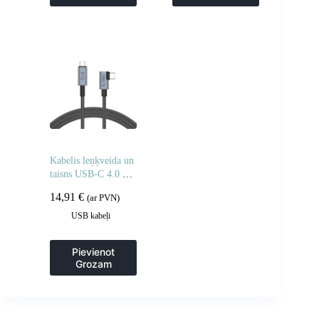
Kabelis leņķveida un
taisns USB-C 4.0 PD
240W 8K 40Gbps
14,91
€
(ar PVN)
1.5m – pelēks
USB kabeļi
Pievienot
Grozam