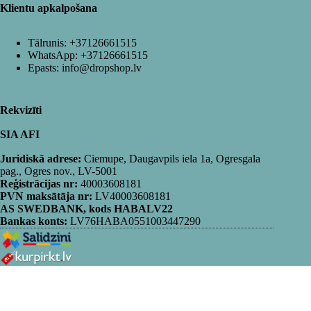
Klientu apkalpošana
Tālrunis:
+37126661515
WhatsApp:
+37126661515
Epasts:
info@dropshop.lv
Rekvizīti
SIA AFI
Juridiskā adrese:
Ciemupe, Daugavpils iela 1a, Ogresgala
pag., Ogres nov., LV-5001
Reģistrācijas nr:
40003608181
PVN maksātāja nr:
LV40003608181
AS SWEDBANK, kods HABALV22
Bankas konts:
LV76HABA0551003447290