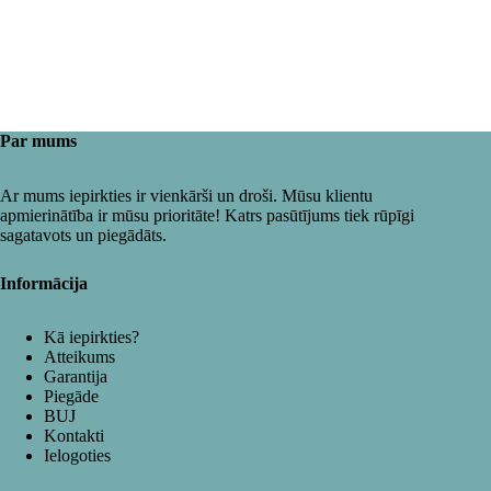
Par mums
Ar mums iepirkties ir vienkārši un droši. Mūsu klientu
apmierinātība ir mūsu prioritāte! Katrs pasūtījums tiek rūpīgi
sagatavots un piegādāts.
Informācija
Kā iepirkties?
Atteikums
Garantija
Piegāde
BUJ
Kontakti
Ielogoties