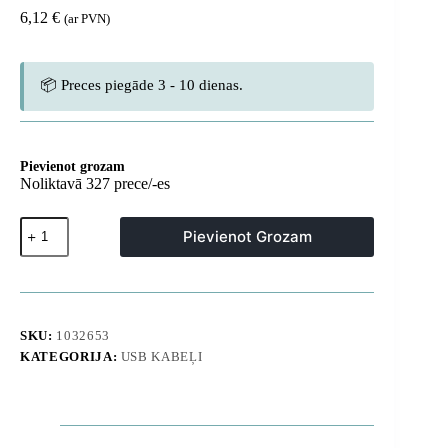
6,12
€
(ar PVN)
📦 Preces piegāde 3 - 10 dienas.
Pievienot grozam
Noliktavā 327 prece/-es
USB-
Pievienot Grozam
A
kabelis
-
iPhone
Lightning
Dynamic
SKU:
1032653
Series
KATEGORIJA:
USB KABEĻI
2.4A
1m
-
Balts
daudzums