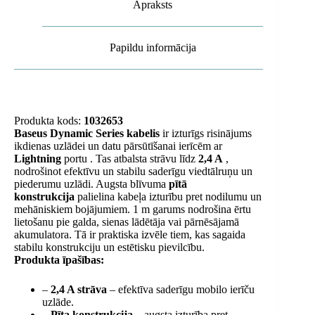
Apraksts
Papildu informācija
Produkta kods:
1032653
Baseus Dynamic Series kabelis
ir izturīgs risinājums
ikdienas uzlādei un datu pārsūtīšanai ierīcēm ar
Lightning
portu . Tas atbalsta strāvu līdz
2,4 A
,
nodrošinot efektīvu un stabilu saderīgu viedtālruņu un
piederumu uzlādi. Augsta blīvuma
pītā
konstrukcija
palielina kabeļa izturību pret nodilumu un
mehāniskiem bojājumiem. 1 m garums nodrošina ērtu
lietošanu pie galda, sienas lādētāja vai pārnēsājamā
akumulatora. Tā ir praktiska izvēle tiem, kas sagaida
stabilu konstrukciju un estētisku pievilcību.
Produkta īpašības:
–
2,4 A strāva
– efektīva saderīgu mobilo ierīču
uzlāde.
–
Pīta konstrukcija
– augsta izturība pret