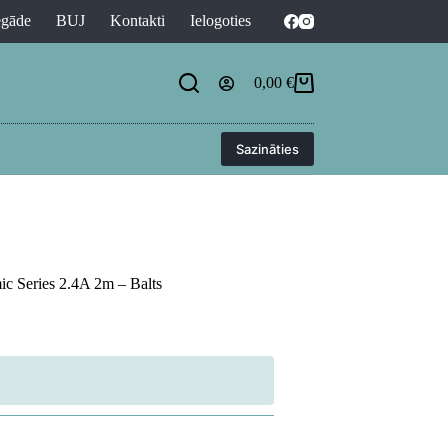
egāde
BUJ
Kontakti
Ielogoties
0,00
€
Shopping
cart
Sazināties
c Series 2.4A 2m – Balts