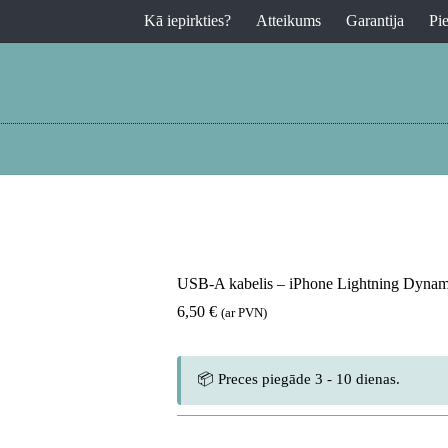
Kā iepirkties?
Atteikums
Garantija
Pi
USB-A kabelis – iPhone Lightning Dynami
6,50
€
(ar PVN)
📦 Preces piegāde 3 - 10 dienas.