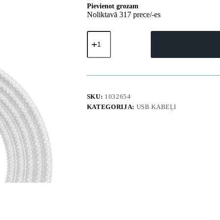
Pievienot grozam
Noliktavā 317 prece/-es
USB-
A
kabelis
-
iPhone
Lightning
Dynamic
Series
SKU:
1032654
2.4A
KATEGORIJA:
USB KABEĻI
2m
-
Balts
daudzums