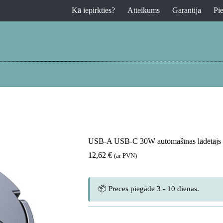
Kā iepirkties?
Atteikums
Garantija
Pi
USB-A USB-C 30W automašīnas lādētājs 
12,62
€
(ar PVN)
📦 Preces piegāde 3 - 10 dienas.