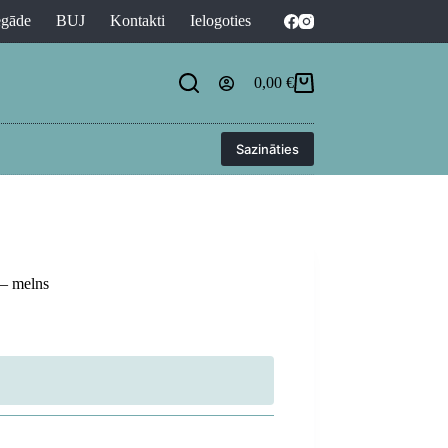
egāde
BUJ
Kontakti
Ielogoties
0,00
€
Shopping
cart
Sazināties
– melns