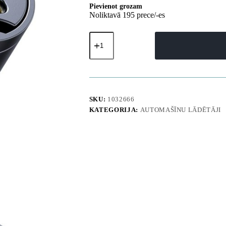
Pievienot grozam
Noliktavā 195 prece/-es
USB-
A
USB-
C
30W
automašīnas
lādētājs
-
SKU:
1032666
melns
KATEGORIJA:
AUTOMAŠĪNU LĀDĒTĀJI
daudzums