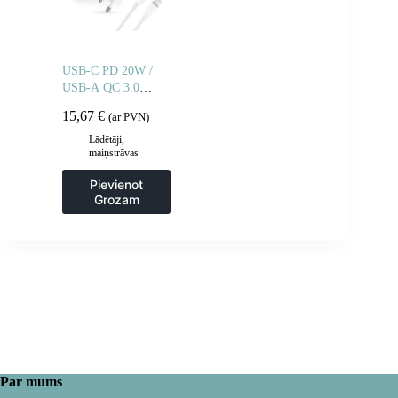
USB-C PD 20W /
USB-A QC 3.0
sienas lādētājs ar
15,67
€
(ar PVN)
USB-C / iPhone
Lightning kabeli –
Lādētāji,
maiņstrāvas
balts
adapteri
Pievienot
Grozam
Par mums