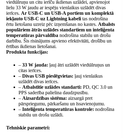
viedtālruņu un citu ierīču ikdienas uzlādei, apvienojot
lielu 33 W jaudu ar iespēju vienlaikus uzlādēt divas
ierīces.
Ar USB-C un USB-A portiem un komplektā
iekļauto USB-C uz Lightning kabeli
tas nodrošina
ērtu lietošanu uzreiz pēc izņemšanas no kastes.
Atbalsts
populāriem ātrās uzlādes standartiem un inteliģenta
temperatūras pārvaldība
nodrošina stabilu un drošu
darbību. Šis risinājums apvieno efektivitāti, drošību un
ērtības ikdienas lietošanai.
Produkta funkcijas:
–
33 W jauda:
ļauj ātri uzlādēt viedtālruņus un
citas ierīces.
–
Divas USB pieslēgvietas:
ļauj vienlaikus
uzlādēt divas ierīces.
–
Atbalstītie uzlādes standarti:
PD, QC 3.0 un
PPS saderība palielina daudzpusību.
–
Aizsardzības sistēma:
aizsargā pret
pārspriegumu, pārkaršanu un īssavienojumu.
–
Inteliģenta temperatūras kontrole:
nodrošina
stabilu un drošu uzlādi.
Tehniskie parametri: