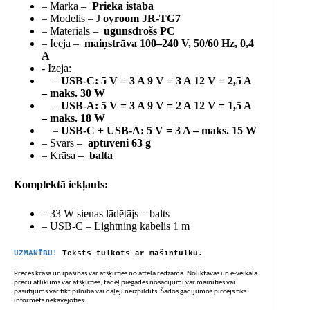
– Marka –
Prieka istaba
– Modelis – J
oyroom JR-TG7
– Materiāls –
ugunsdrošs PC
– Ieeja –
maiņstrāva 100–240 V, 50/60 Hz, 0,4
A
- Izeja:
–
USB-C: 5 V = 3 A 9 V = 3 A 12 V = 2,5 A
– maks. 30 W
–
USB-A: 5 V = 3 A 9 V = 2 A 12 V = 1,5 A
– maks. 18 W
–
USB-C + USB-A: 5 V = 3 A – maks. 15 W
– Svars –
aptuveni 63 g
– Krāsa –
balta
Komplektā iekļauts:
– 33 W sienas lādētājs – balts
– USB-C – Lightning kabelis 1 m
UZMANĪBU!
Teksts tulkots ar mašīntulku.
Preces krāsa un īpašības var atšķirties no attēlā redzamā. Noliktavas un e-veikala
preču atlikums var atšķirties, tādēļ piegādes nosacījumi var mainīties vai
pasūtījums var tikt pilnībā vai daļēji neizpildīts. Šādos gadījumos pircējs tiks
informēts nekavējoties.