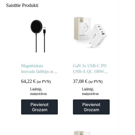
Saistītie Produkti
Magnētiskais
GaN 3x USB-C PD
bezvadu lādētājs ar
USB-A QC 100W
MagSafe Magnetico
sienas lādētājs – balts
64,22
€
37,08
€
(ar PVN)
(ar PVN)
1m – melns
Lādētāji,
Lādētāji,
maiņstrāvas
maiņstrāvas
adapteri
adapteri
Pievienot
Pievienot
Grozam
Grozam