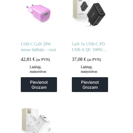
USB-C GaN 20W
GaN 3x USB-C PD
sienas lādētājs – rozā
USB-A QC 100W
sienas lādētājs –
42,81
€
37,08
€
(ar PVN)
(ar PVN)
melns
Lādētāji,
Lādētāji,
maiņstrāvas
maiņstrāvas
adapteri
adapteri
Pievienot
Pievienot
Grozam
Grozam