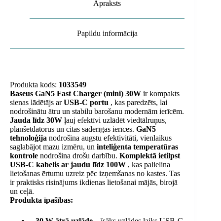
Apraksts
melns
daudzums
Papildu informācija
Produkta kods:
1033549
Baseus GaN5 Fast Charger (mini) 30W
ir kompakts
sienas lādētājs ar
USB-C portu
, kas paredzēts, lai
nodrošinātu ātru un stabilu barošanu modernām ierīcēm.
Jauda līdz 30W
ļauj efektīvi uzlādēt viedtālruņus,
planšetdatorus un citas saderīgas ierīces.
GaN5
tehnoloģija
nodrošina augstu efektivitāti, vienlaikus
saglabājot mazu izmēru, un
inteliģenta temperatūras
kontrole
nodrošina drošu darbību.
Komplektā ietilpst
USB-C kabelis ar jaudu līdz 100W
, kas palielina
lietošanas ērtumu uzreiz pēc izņemšanas no kastes. Tas
ir praktisks risinājums ikdienas lietošanai mājās, birojā
un ceļā.
Produkta īpašības:
–
30 W ātrā uzlāde
– īsāks uzlādes laiks USB-C