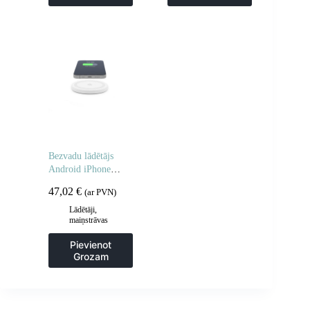
Bezvadu lādētājs
Android iPhone
viedtālruņiem 15W –
47,02
€
(ar PVN)
balts
Lādētāji,
maiņstrāvas
adapteri
Pievienot
Grozam