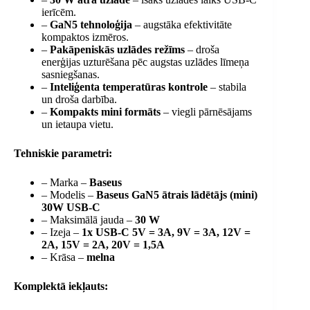
ierīcēm.
–
GaN5 tehnoloģija
– augstāka efektivitāte
kompaktos izmēros.
–
Pakāpeniskās uzlādes režīms
– droša
enerģijas uzturēšana pēc augstas uzlādes līmeņa
sasniegšanas.
–
Inteliģenta temperatūras kontrole
– stabila
un droša darbība.
–
Kompakts mini formāts
– viegli pārnēsājams
un ietaupa vietu.
Tehniskie parametri:
– Marka –
Baseus
– Modelis –
Baseus GaN5 ātrais lādētājs (mini)
30W USB-C
– Maksimālā jauda –
30 W
– Izeja –
1x USB-C 5V = 3A, 9V = 3A, 12V =
2A, 15V = 2A, 20V = 1,5A
– Krāsa –
melna
Komplektā iekļauts: