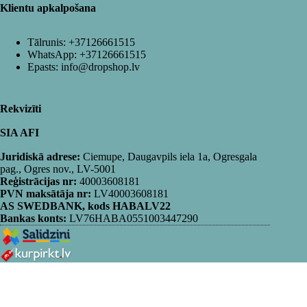
Klientu apkalpošana
Tālrunis:
+37126661515
WhatsApp:
+37126661515
Epasts:
info@dropshop.lv
Rekvizīti
SIA AFI
Juridiskā adrese:
Ciemupe, Daugavpils iela 1a, Ogresgala
pag., Ogres nov., LV-5001
Reģistrācijas nr:
40003608181
PVN maksātāja nr:
LV40003608181
AS SWEDBANK, kods HABALV22
Bankas konts:
LV76HABA0551003447290