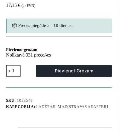
17,15
€
(ar PVN)
📦 Preces piegāde 3 - 10 dienas.
Pievienot grozam
Noliktavā 931 prece/-es
USB-
Pievienot Grozam
C
GaN5
30
W
sienas
lādētājs
SKU:
1033549
ar
KATEGORIJA:
LĀDĒTĀJI, MAIŅSTRĀVAS ADAPTERI
100
W
USB-
C
kabeli
-