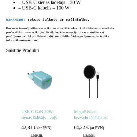
– USB-C sienas lādētājs – 30 W
– USB-C kabelis – 100 W
UZMANĪBU!
Teksts tulkots ar mašīntulku.
Preces krāsa un īpašības var atšķirties no attēlā redzamā. Noliktavas un e-veikala
preču atlikums var atšķirties, tādēļ piegādes nosacījumi var mainīties vai
pasūtījums var tikt pilnībā vai daļēji neizpildīts. Šādos gadījumos pircējs tiks
informēts nekavējoties.
Saistītie Produkti
USB-C GaN 20W
Magnētiskais
sienas lādētājs – zaļš
bezvadu lādētājs ar
MagSafe Magnetico
42,81
€
64,22
€
(ar PVN)
(ar PVN)
1m – melns
Lādētāji,
Lādētāji,