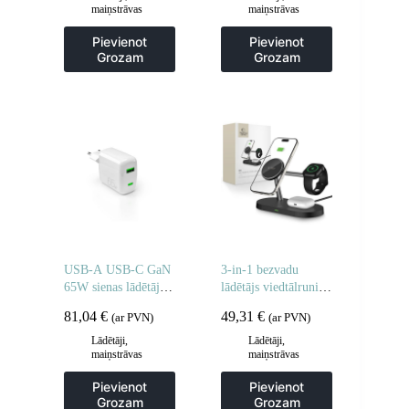
maiņstrāvas
maiņstrāvas
adapteri
adapteri
Pievienot
Pievienot
Grozam
Grozam
USB-A USB-C GaN
3-in-1 bezvadu
65W sienas lādētājs –
lādētājs viedtālrunim,
balts
viedpulkstenim un
81,04
€
49,31
€
(ar PVN)
(ar PVN)
austiņām ar MagSafe
aizsardzību – melns
Lādētāji,
Lādētāji,
maiņstrāvas
maiņstrāvas
adapteri
adapteri
Pievienot
Pievienot
Grozam
Grozam