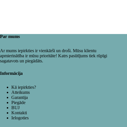
Par mums
Ar mums iepirkties ir vienkārši un droši. Mūsu klientu
apmierinātība ir mūsu prioritāte! Katrs pasūtījums tiek rūpīgi
sagatavots un piegādāts.
Informācija
Kā iepirkties?
Atteikums
Garantija
Piegāde
BUJ
Kontakti
Ielogoties