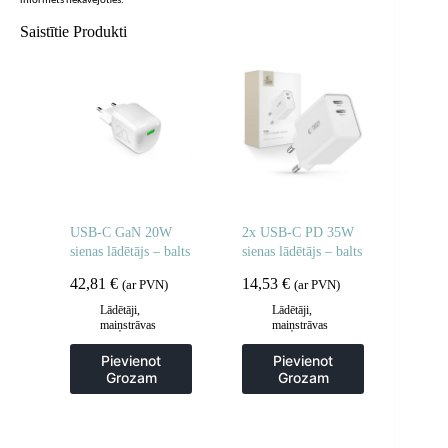
informēts nekavējoties.
Saistītie Produkti
USB-C GaN 20W
2x USB-C PD 35W
sienas lādētājs – balts
sienas lādētājs – balts
42,81
€
14,53
€
(ar PVN)
(ar PVN)
Lādētāji,
Lādētāji,
maiņstrāvas
maiņstrāvas
adapteri
adapteri
Pievienot
Pievienot
Grozam
Grozam