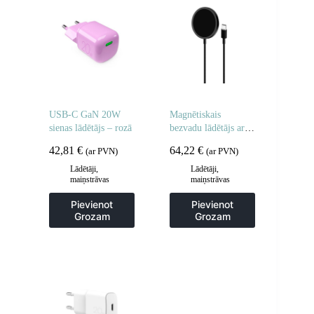
USB-C GaN 20W
Magnētiskais
sienas lādētājs – rozā
bezvadu lādētājs ar
MagSafe Magnetico
42,81
€
64,22
€
(ar PVN)
(ar PVN)
1m – melns
Lādētāji,
Lādētāji,
maiņstrāvas
maiņstrāvas
adapteri
adapteri
Pievienot
Pievienot
Grozam
Grozam