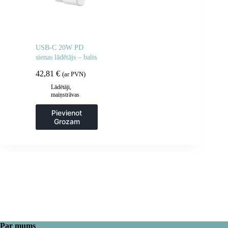
USB-C 20W PD
sienas lādētājs – balts
42,81
€
(ar PVN)
Lādētāji,
maiņstrāvas
adapteri
Pievienot
Grozam
Par mums