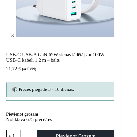
USB-C USB-A GaN 65W sienas lādētājs ar 100W
USB-C kabeli 1,2 m – balts
21,72
€
(ar PVN)
📦 Preces piegāde 3 - 10 dienas.
Pievienot grozam
Noliktavā 675 prece/-es
USB-
Pievienot Grozam