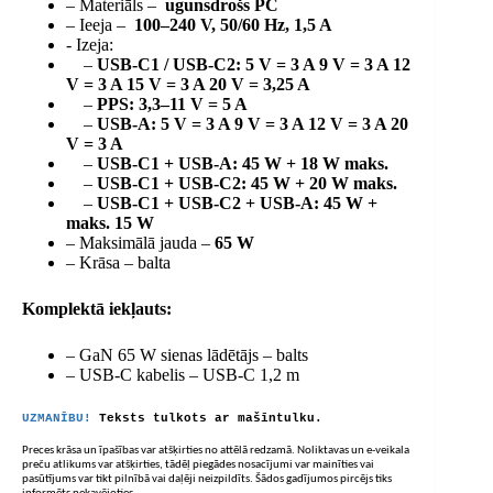
– Materiāls –
ugunsdrošs PC
– Ieeja –
100–240 V, 50/60 Hz, 1,5 A
- Izeja:
–
USB-C1 / USB-C2: 5 V = 3 A 9 V = 3 A 12
V = 3 A 15 V = 3 A 20 V = 3,25 A
–
PPS: 3,3–11 V = 5 A
–
USB-A: 5 V = 3 A 9 V = 3 A 12 V = 3 A 20
V = 3 A
–
USB-C1 + USB-A: 45 W + 18 W maks.
–
USB-C1 + USB-C2: 45 W + 20 W maks.
–
USB-C1 + USB-C2 + USB-A: 45 W +
maks. 15 W
– Maksimālā jauda –
65 W
– Krāsa – balta
Komplektā iekļauts:
– GaN 65 W sienas lādētājs – balts
– USB-C kabelis – USB-C 1,2 m
UZMANĪBU!
Teksts tulkots ar mašīntulku.
Preces krāsa un īpašības var atšķirties no attēlā redzamā. Noliktavas un e-veikala
preču atlikums var atšķirties, tādēļ piegādes nosacījumi var mainīties vai
pasūtījums var tikt pilnībā vai daļēji neizpildīts. Šādos gadījumos pircējs tiks