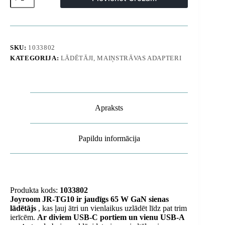
C
USB-
A
GaN
65W
sienas
SKU:
1033802
lādētājs
KATEGORIJA:
LĀDĒTĀJI, MAIŅSTRĀVAS ADAPTERI
ar
100W
USB-
C
kabeli
1,2
Apraksts
m
-
balts
daudzums
Papildu informācija
Produkta kods:
1033802
Joyroom JR-TG10 ir jaudīgs 65 W GaN sienas
lādētājs
, kas ļauj ātri un vienlaikus uzlādēt līdz pat trim
ierīcēm.
Ar diviem USB-C portiem un vienu USB-A