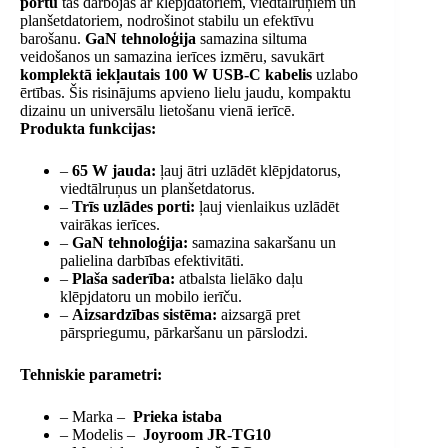
portu
tas darbojas ar klēpjdatoriem, viedtālruņiem un
planšetdatoriem, nodrošinot stabilu un efektīvu
barošanu.
GaN tehnoloģija
samazina siltuma
veidošanos un samazina ierīces izmēru, savukārt
komplektā iekļautais 100 W USB-C kabelis
uzlabo
ērtības. Šis risinājums apvieno lielu jaudu, kompaktu
dizainu un universālu lietošanu vienā ierīcē.
Produkta funkcijas:
–
65 W jauda:
ļauj ātri uzlādēt klēpjdatorus,
viedtālruņus un planšetdatorus.
–
Trīs uzlādes porti:
ļauj vienlaikus uzlādēt
vairākas ierīces.
–
GaN tehnoloģija:
samazina sakaršanu un
palielina darbības efektivitāti.
–
Plaša saderība:
atbalsta lielāko daļu
klēpjdatoru un mobilo ierīču.
–
Aizsardzības sistēma:
aizsargā pret
pārspriegumu, pārkaršanu un pārslodzi.
Tehniskie parametri:
– Marka –
Prieka istaba
– Modelis –
Joyroom JR-TG10