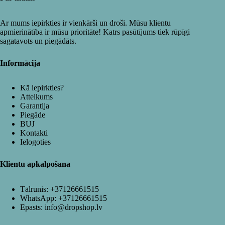
Ar mums iepirkties ir vienkārši un droši. Mūsu klientu
apmierinātība ir mūsu prioritāte! Katrs pasūtījums tiek rūpīgi
sagatavots un piegādāts.
Informācija
Kā iepirkties?
Atteikums
Garantija
Piegāde
BUJ
Kontakti
Ielogoties
Klientu apkalpošana
Tālrunis:
+37126661515
WhatsApp:
+37126661515
Epasts:
info@dropshop.lv