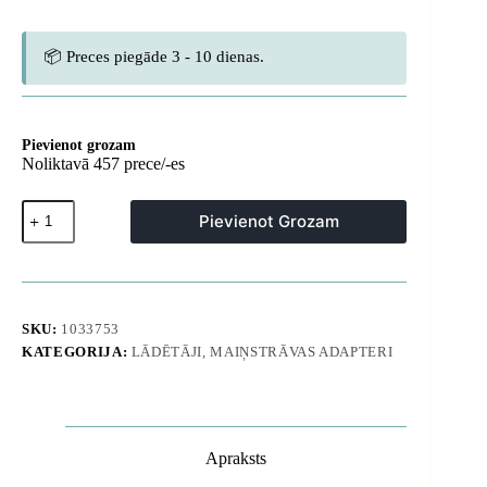
📦 Preces piegāde 3 - 10 dienas.
Pievienot grozam
Noliktavā 457 prece/-es
USB-
Pievienot Grozam
C
USB-
A
sienas
lādētājs
ar
SKU:
1033753
USB-
KATEGORIJA:
LĀDĒTĀJI, MAIŅSTRĀVAS ADAPTERI
C
GaN
kabeli
100W
-
pelēks
Apraksts
daudzums