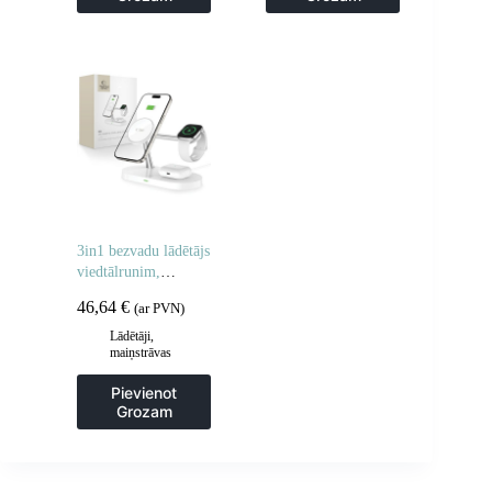
3in1 bezvadu lādētājs
viedtālrunim,
viedpulkstenim un
46,64
€
(ar PVN)
austiņām ar MagSafe
aizsardzību – balts
Lādētāji,
maiņstrāvas
adapteri
Pievienot
Grozam