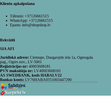
Klientu apkalpošana
Tālrunis:
+37126661515
WhatsApp:
+37126661515
Epasts:
info@dropshop.lv
Rekvizīti
SIA AFI
Juridiskā adrese:
Ciemupe, Daugavpils iela 1a, Ogresgala
pag., Ogres nov., LV-5001
Reģistrācijas nr:
40003608181
PVN maksātāja nr:
LV40003608181
AS SWEDBANK, kods HABALV22
Bankas konts:
LV76HABA0551003447290