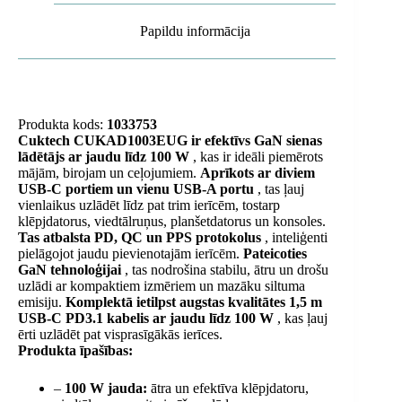
Papildu informācija
Produkta kods:
1033753
Cuktech CUKAD1003EUG ir efektīvs GaN sienas
lādētājs ar jaudu līdz 100 W
, kas ir ideāli piemērots
mājām, birojam un ceļojumiem.
Aprīkots ar diviem
USB-C portiem un vienu USB-A portu
, tas ļauj
vienlaikus uzlādēt līdz pat trim ierīcēm, tostarp
klēpjdatorus, viedtālruņus, planšetdatorus un konsoles.
Tas atbalsta PD, QC un PPS protokolus
, inteliģenti
pielāgojot jaudu pievienotajām ierīcēm.
Pateicoties
GaN tehnoloģijai
, tas nodrošina stabilu, ātru un drošu
uzlādi ar kompaktiem izmēriem un mazāku siltuma
emisiju.
Komplektā ietilpst augstas kvalitātes 1,5 m
USB-C PD3.1 kabelis ar jaudu līdz 100 W
, kas ļauj
ērti uzlādēt pat visprasīgākās ierīces.
Produkta īpašības:
–
100 W jauda:
ātra un efektīva klēpjdatoru,