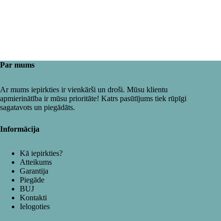
Par mums
Ar mums iepirkties ir vienkārši un droši. Mūsu klientu
apmierinātība ir mūsu prioritāte! Katrs pasūtījums tiek rūpīgi
sagatavots un piegādāts.
Informācija
Kā iepirkties?
Atteikums
Garantija
Piegāde
BUJ
Kontakti
Ielogoties