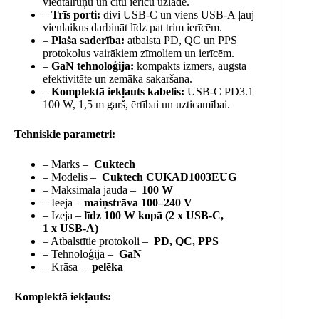
viedtālruņu un citu ierīču uzlāde.
–
Trīs porti:
divi USB-C un viens USB-A ļauj
vienlaikus darbināt līdz pat trim ierīcēm.
–
Plaša saderība:
atbalsta PD, QC un PPS
protokolus vairākiem zīmoliem un ierīcēm.
–
GaN tehnoloģija:
kompakts izmērs, augsta
efektivitāte un zemāka sakaršana.
–
Komplektā iekļauts kabelis:
USB-C PD3.1
100 W, 1,5 m garš, ērtībai un uzticamībai.
Tehniskie parametri:
– Marks –
Cuktech
– Modelis –
Cuktech CUKAD1003EUG
– Maksimālā jauda –
100 W
– Ieeja –
maiņstrāva 100–240 V
– Izeja –
līdz 100 W kopā (2 x USB-C,
1 x USB-A)
– Atbalstītie protokoli –
PD, QC, PPS
– Tehnoloģija –
GaN
– Krāsa –
pelēka
Komplektā iekļauts: