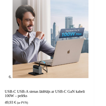
USB-C USB-A sienas lādētājs ar USB-C GaN kabeli
100W – pelēks
49,93
€
(ar PVN)