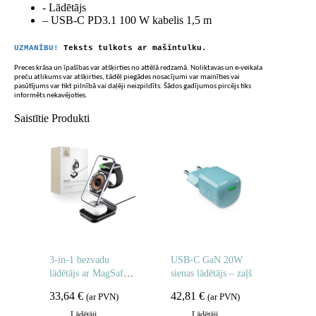
- Lādētājs
– USB-C PD3.1 100 W kabelis 1,5 m
UZMANĪBU!
Teksts tulkots ar mašīntulku.
Preces krāsa un īpašības var atšķirties no attēlā redzamā. Noliktavas un e-veikala
preču atlikums var atšķirties, tādēļ piegādes nosacījumi var mainīties vai
pasūtījums var tikt pilnībā vai daļēji neizpildīts. Šādos gadījumos pircējs tiks
informēts nekavējoties.
Saistītie Produkti
3-in-1 bezvadu
USB-C GaN 20W
lādētājs ar MagSafe
sienas lādētājs – zaļš
tehnoloģiju Apple
33,64
€
42,81
€
(ar PVN)
(ar PVN)
Watch AirPods
viedtālrunim – melns
Lādētāji,
Lādētāji,