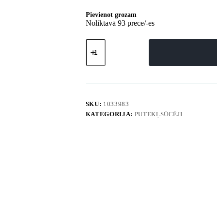
Pievienot grozam
Noliktavā 93 prece/-es
UWANT
D800
mitrās
un
sausās
tīrīšanas
vertikālais
putekļsūcējs
SKU:
1033983
ar
KATEGORIJA:
PUTEKĻSŪCĒJI
300
W
slaucīšanas
funkciju
un
uzlādes
staciju
-
pelēks
daudzums