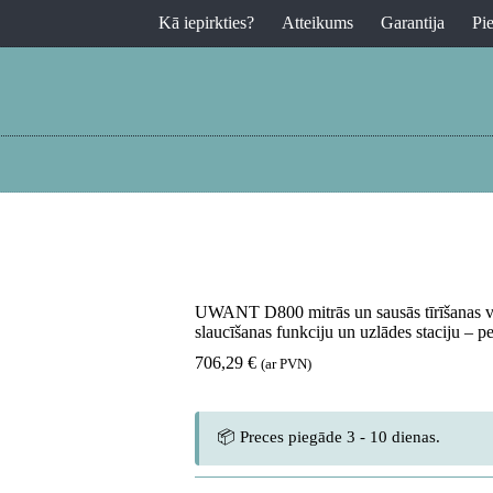
Kā iepirkties?
Atteikums
Garantija
Pi
UWANT D800 mitrās un sausās tīrīšanas ve
slaucīšanas funkciju un uzlādes staciju – p
706,29
€
(ar PVN)
📦 Preces piegāde 3 - 10 dienas.