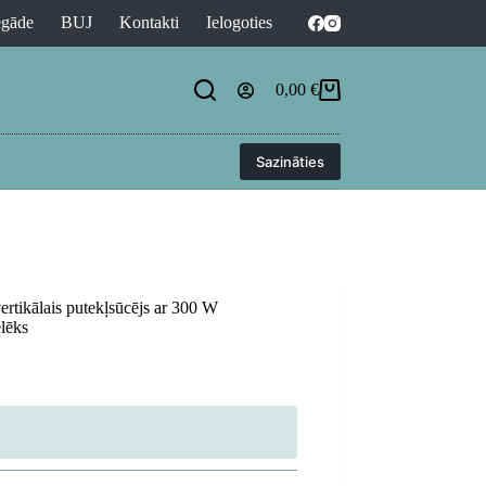
egāde
BUJ
Kontakti
Ielogoties
0,00
€
Shopping
cart
Sazināties
rtikālais putekļsūcējs ar 300 W
elēks