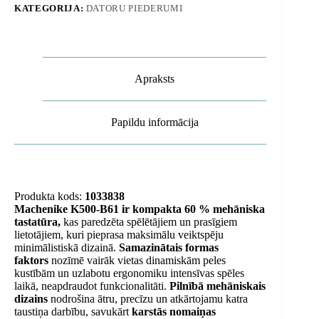
KATEGORIJA:
DATORU PIEDERUMI
slēdzis
-
balts
un
zils
daudzums
Apraksts
Papildu informācija
Produkta kods:
1033838
Machenike K500-B61 ir kompakta 60 % mehāniska
tastatūra,
kas paredzēta spēlētājiem un prasīgiem
lietotājiem, kuri pieprasa maksimālu veiktspēju
minimālistiskā dizainā.
Samazinātais formas
faktors
nozīmē vairāk vietas dinamiskām peles
kustībām un uzlabotu ergonomiku intensīvas spēles
laikā, neapdraudot funkcionalitāti.
Pilnībā mehāniskais
dizains
nodrošina ātru, precīzu un atkārtojamu katra
taustiņa darbību, savukārt
karstās nomaiņas