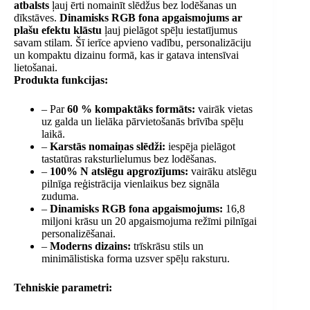
atbalsts
ļauj ērti nomainīt slēdžus bez lodēšanas un
dīkstāves.
Dinamisks RGB fona apgaismojums ar
plašu efektu klāstu
ļauj pielāgot spēļu iestatījumus
savam stilam. Šī ierīce apvieno vadību, personalizāciju
un kompaktu dizainu formā, kas ir gatava intensīvai
lietošanai.
Produkta funkcijas:
– Par
60 % kompaktāks formāts:
vairāk vietas
uz galda un lielāka pārvietošanās brīvība spēļu
laikā.
–
Karstās nomaiņas slēdži:
iespēja pielāgot
tastatūras raksturlielumus bez lodēšanas.
–
100% N atslēgu apgrozījums:
vairāku atslēgu
pilnīga reģistrācija vienlaikus bez signāla
zuduma.
–
Dinamisks RGB fona apgaismojums:
16,8
miljoni krāsu un 20 apgaismojuma režīmi pilnīgai
personalizēšanai.
–
Moderns dizains:
trīskrāsu stils un
minimālistiska forma uzsver spēļu raksturu.
Tehniskie parametri: