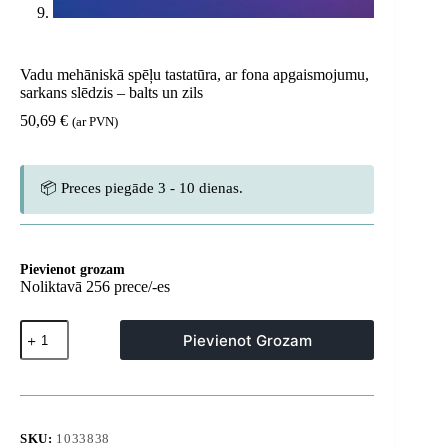
Vadu mehāniskā spēļu tastatūra, ar fona apgaismojumu,
sarkans slēdzis – balts un zils
50,69
€
(ar PVN)
📦 Preces piegāde 3 - 10 dienas.
Pievienot grozam
Noliktavā 256 prece/-es
Vadu
Pievienot Grozam
mehāniskā
spēļu
tastatūra,
ar
fona
apgaismojumu,
SKU:
1033838
sarkans