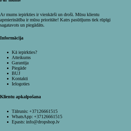
Ar mums iepirkties ir vienkārši un droši. Mūsu klientu
apmierinātība ir mūsu prioritāte! Katrs pasūtījums tiek rūpīgi
sagatavots un piegādāts.
Informācija
Kā iepirkties?
Atteikums
Garantija
Piegāde
BUJ
Kontakti
Ielogoties
Klientu apkalpošana
Tālrunis:
+37126661515
WhatsApp:
+37126661515
Epasts:
info@dropshop.lv