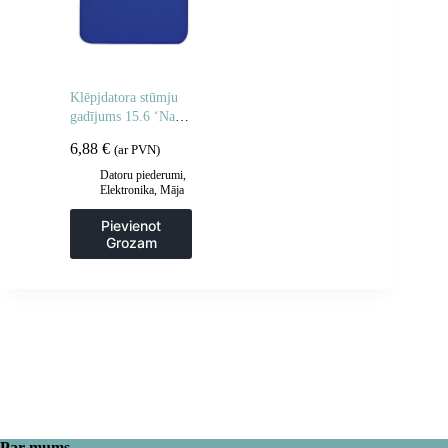
Klēpjdatora stūmju
gadījums 15.6 ‘Navy
Blue klēpjdators
6,88
€
(ar PVN)
Datoru piederumi
,
Elektronika
,
Māja
un dārzs
Pievienot
Grozam
Par mums