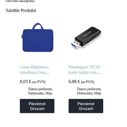
informēts nekavējoties.
Saistītie Produkti
Lietas klēpjdatora
Pārnēsājams TF/SD
stūmēšanas lieta
karšu lasītājs zem
planšetdators 14 ”
USB 3.0 melna
8,03
€
6,88
€
(ar PVN)
(ar PVN)
Navy Blue
Datoru piederumi
,
Datoru piederumi
,
Elektronika
,
Māja
Elektronika
,
Māja
un dārzs
un dārzs
Pievienot
Pievienot
Grozam
Grozam