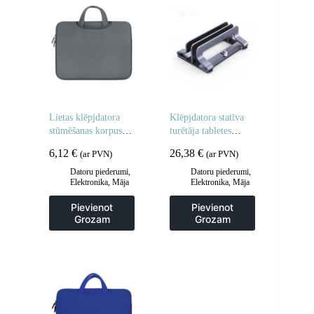
Lietas klēpjdatora
Klēpjdatora statīva
stūmēšanas korpusa
turētāja tabletes
planšetdators 14 ”
alumīnija vertikālā
6,12
€
26,38
€
(ar PVN)
(ar PVN)
pelēks
sudraba alumīnija
tablete
Datoru piederumi
,
Datoru piederumi
,
Elektronika
,
Māja
Elektronika
,
Māja
un dārzs
un dārzs
Pievienot
Pievienot
Grozam
Grozam