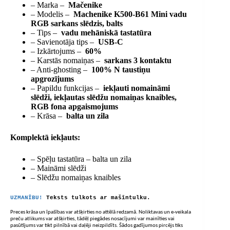
– Marka –
Mačenike
– Modelis –
Machenike K500-B61 Mini vadu
RGB sarkans slēdzis, balts
– Tips –
vadu mehāniskā tastatūra
– Savienotāja tips –
USB-C
– Izkārtojums –
60%
– Karstās nomaiņas –
sarkans 3 kontaktu
– Anti-ghosting –
100% N taustiņu
apgrozījums
– Papildu funkcijas –
iekļauti nomaināmi
slēdži, iekļautas slēdžu nomaiņas knaibles,
RGB fona apgaismojums
– Krāsa –
balta un zila
Komplektā iekļauts:
– Spēļu tastatūra – balta un zila
– Maināmi slēdži
– Slēdžu nomaiņas knaibles
UZMANĪBU!
Teksts tulkots ar mašīntulku.
Preces krāsa un īpašības var atšķirties no attēlā redzamā. Noliktavas un e-veikala
preču atlikums var atšķirties, tādēļ piegādes nosacījumi var mainīties vai
pasūtījums var tikt pilnībā vai daļēji neizpildīts. Šādos gadījumos pircējs tiks