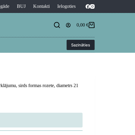
egāde
BUJ
Kontakti
Ielogoties
0,00
€
Shopping
cart
Sazināties
klājumu, sirds formas rozete, diametrs 21