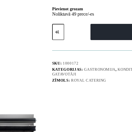
Pievienot grozam
Noliktavā 49 prece/-es
Vafeļu
panna
apaļām
vafelēm
ar
teflona
pārklājumu,
sirds
SKU:
1000172
formas
KATEGORIJAS:
GASTRONOMIJA
,
KONDI
rozete,
GATAVOTĀJI
diametrs
ZĪMOLS:
ROYAL CATERING
21
cm
daudzums