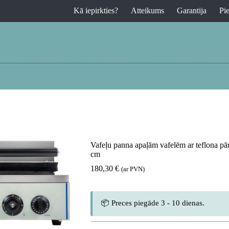
Kā iepirkties?
Atteikums
Garantija
Pi
Vafeļu panna apaļām vafelēm ar teflona pār
cm
180,30
€
(ar PVN)
📦 Preces piegāde 3 - 10 dienas.