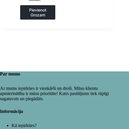
Gastronomija
Pievienot
Grozam
Par mums
Ar mums iepirkties ir vienkārši un droši. Mūsu klientu
apmierinātība ir mūsu prioritāte! Katrs pasūtījums tiek rūpīgi
sagatavots un piegādāts.
Informācija
Kā iepirkties?