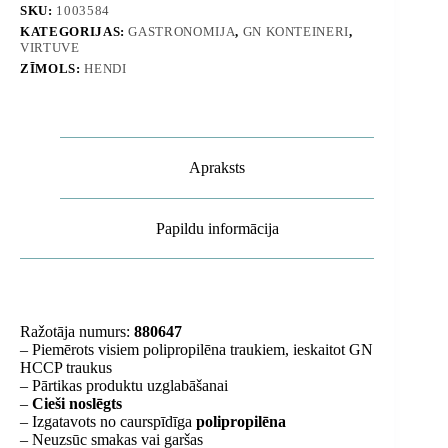
Hendi
SKU:
1003584
880647
KATEGORIJAS:
GASTRONOMIJA
,
GN KONTEINERI
,
daudzums
VIRTUVE
ZĪMOLS:
HENDI
Apraksts
Papildu informācija
Ražotāja numurs:
880647
– Piemērots visiem polipropilēna traukiem, ieskaitot GN
HCCP traukus
– Pārtikas produktu uzglabāšanai
–
Cieši noslēgts
– Izgatavots no caurspīdīga
polipropilēna
– Neuzsūc smakas vai garšas