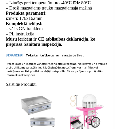
– Izturīgs pret temperatūru
no -40°C līdz 80°C
– Droši mazgājams trauku mazgājamajā mašīnā
Produkta parametri:
izmēri: 176x162mm
Komplektā ietilpst:
– vāks GN traukiem
– PL instrukcija
Mūsu ierīcēm ir CE atbilstības deklarācija, ko
pieprasa Sanitārā inspekcija.
UZMANĪBU!
Teksts tulkots ar mašīntulku.
Preces krāsa un īpašības var atšķirties no attēlā redzamā. Noliktavas un e-veikala
preču atlikums var atšķirties, tādēļ piegādes nosacījumi var mainīties vai
pasūtījums var tikt pilnībā vai daļēji neizpildīts. Šādos gadījumos pircējs tiks
informēts nekavējoties.
Saistītie Produkti