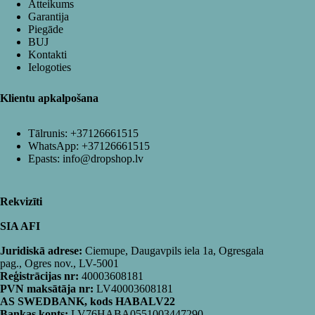
Atteikums
Garantija
Piegāde
BUJ
Kontakti
Ielogoties
Klientu apkalpošana
Tālrunis:
+37126661515
WhatsApp:
+37126661515
Epasts:
info@dropshop.lv
Rekvizīti
SIA AFI
Juridiskā adrese:
Ciemupe, Daugavpils iela 1a, Ogresgala
pag., Ogres nov., LV-5001
Reģistrācijas nr:
40003608181
PVN maksātāja nr:
LV40003608181
AS SWEDBANK, kods HABALV22
Bankas konts:
LV76HABA0551003447290