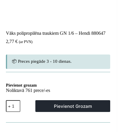
Vāks polipropilēna traukiem GN 1/6 – Hendi 880647
2,77
€
(ar PVN)
📦 Preces piegāde 3 - 10 dienas.
Pievienot grozam
Noliktavā 761 prece/-es
Vāks
Pievienot Grozam
polipropilēna
traukiem
GN
1/6
-