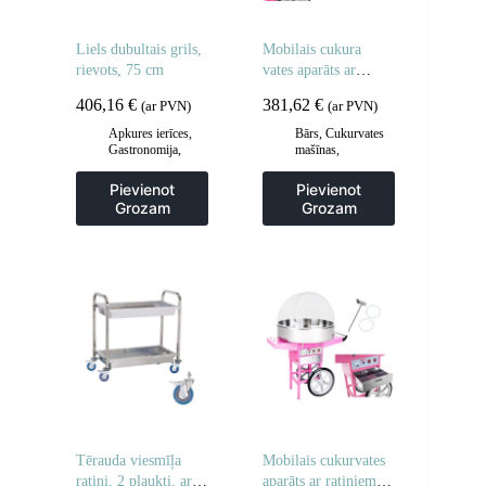
Liels dubultais grils,
Mobilais cukura
rievots, 75 cm
vates aparāts ar
ratiņiem
406,16
€
381,62
€
(ar PVN)
(ar PVN)
Apkures ierīces
,
Bārs
,
Cukurvates
Gastronomija
,
mašīnas
,
Grila restes un
Gastronomija
sildīšanas
Pievienot
Pievienot
plāksnes
,
Grila
Grozam
Grozam
šķīvji
,
Virtuve
Tērauda viesmīļa
Mobilais cukurvates
ratiņi, 2 plaukti, ar
aparāts ar ratiņiem uz