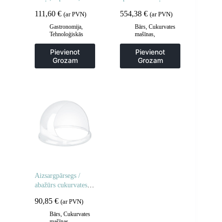
dziļiem plauktiem
riteņiem
111,60
€
554,38
€
(ar PVN)
(ar PVN)
Gastronomija
,
Bārs
,
Cukurvates
Tehnoloģiskās
mašīnas
,
mēbeles
,
Viesmīlis
Gastronomija
un transporta ratiņi
,
Pievienot
Pievienot
Virtuve
Grozam
Grozam
Aizsargpārsegs /
abažūrs cukurvates
mašīnai 52cm
90,85
€
(ar PVN)
Bārs
,
Cukurvates
mašīnas
,