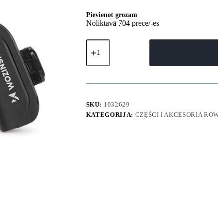
Pievienot grozam
Noliktavā 704 prece/-es
Velosipēda
slēdzene
pretaizdzīšanas
aizsardzībai
velosipēdiem
un
motocikliem,
2
SKU:
1032629
atslēgas
KATEGORIJA:
CZĘŚCI I AKCESORIA R
daudzums