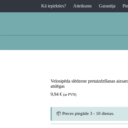
Kā iepirkties?
Atteikums
Garantija
Pi
Velosipēda slēdzene pretaizdzīšanas aizsar
atslēgas
9,94
€
(ar PVN)
📦 Preces piegāde 3 - 10 dienas.