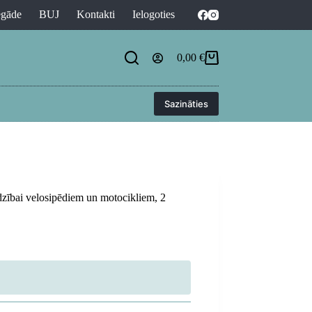
egāde
BUJ
Kontakti
Ielogoties
0,00
€
Shopping
cart
Sazināties
dzībai velosipēdiem un motocikliem, 2