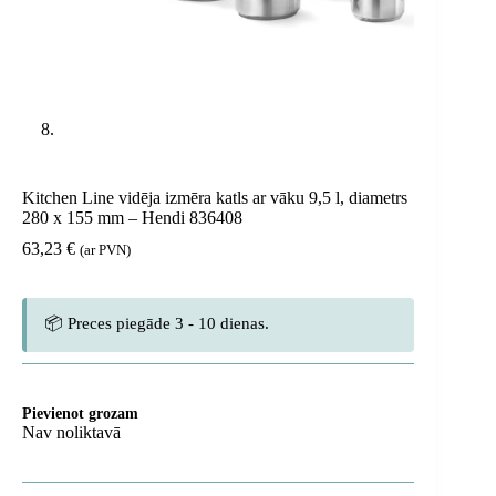
Kitchen Line vidēja izmēra katls ar vāku 9,5 l, diametrs
280 x 155 mm – Hendi 836408
63,23
€
(ar PVN)
📦 Preces piegāde 3 - 10 dienas.
Pievienot grozam
Nav noliktavā