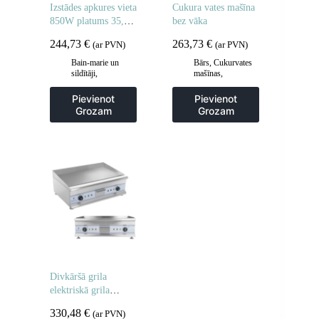
Izstādes apkures vieta
Cukura vates mašīna
850W platums 35,5
bez vāka
cm
244,73
€
263,73
€
(ar PVN)
(ar PVN)
Bain-marie un
Bārs
,
Cukurvates
sildītāji
,
mašīnas
,
Gastronomija
,
Gastronomija
Vitrīnu skapji un
Pievienot
Pievienot
apsildes skapji
Grozam
Grozam
Divkāršā grila
elektriskā grila
plāksne 60 cm
330,48
€
(ar PVN)