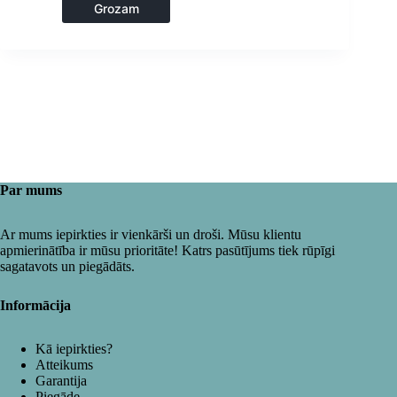
Virtuve
Grozam
Par mums
Ar mums iepirkties ir vienkārši un droši. Mūsu klientu
apmierinātība ir mūsu prioritāte! Katrs pasūtījums tiek rūpīgi
sagatavots un piegādāts.
Informācija
Kā iepirkties?
Atteikums
Garantija
Piegāde