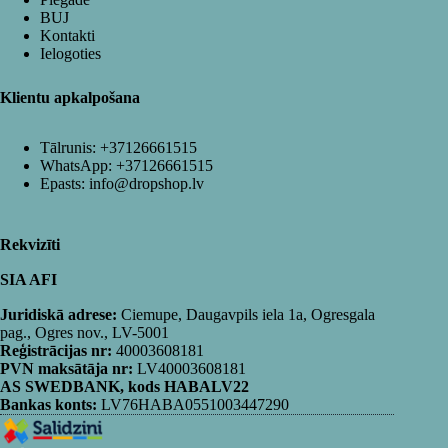
BUJ
Kontakti
Ielogoties
Klientu apkalpošana
Tālrunis:
+37126661515
WhatsApp:
+37126661515
Epasts:
info@dropshop.lv
Rekvizīti
SIA AFI
Juridiskā adrese:
Ciemupe, Daugavpils iela 1a, Ogresgala
pag., Ogres nov., LV-5001
Reģistrācijas nr:
40003608181
PVN maksātāja nr:
LV40003608181
AS SWEDBANK, kods HABALV22
Bankas konts:
LV76HABA0551003447290