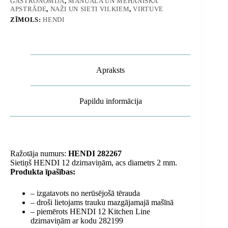
GASTRONOMIJA
,
MANUĀLA UN MEHĀNISKA
APSTRĀDE
,
NAŽI UN SIETI VILKIEM
,
VIRTUVE
ZĪMOLS:
HENDI
Apraksts
Papildu informācija
Ražotāja numurs:
HENDI 282267
Sietiņš HENDI 12 dzirnaviņām, acs diametrs 2 mm.
Produkta īpašības:
– izgatavots no nerūsējošā tērauda
– droši lietojams trauku mazgājamajā mašīnā
– piemērots HENDI 12 Kitchen Line
dzirnaviņām ar kodu 282199