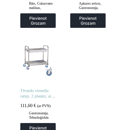
Bārs
,
Cukurvates
Apkures ierīces
,
mašīnas
,
Gastronomija
,
Gastronomija
Hotdogu
aprīkojums
,
Pievienot
Pievienot
Virtuve
Grozam
Grozam
Tērauda viesmīļa
ratiņi, 2 plaukti, ar
dziļiem plauktiem
111,60
€
(ar PVN)
Gastronomija
,
Tehnoloģiskās
mēbeles
,
Viesmīlis
un transporta ratiņi
,
Pievienot