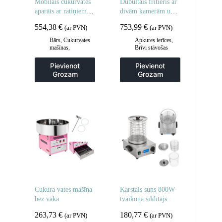
Mobilais cukurvates
Dubultais fritieris ar
aparāts ar ratiņiem uz
divām kamerām un
riteņiem
skapi 400V – 2x10L
554,38
€
753,99
€
(ar PVN)
(ar PVN)
Bārs
,
Cukurvates
Apkures ierīces
,
mašīnas
,
Brīvi stāvošas
Gastronomija
cepšanas iekārtas
,
Frites un cepšanas
Pievienot
Pievienot
iekārtas
,
Grozam
Grozam
Gastronomija
,
Virtuve
Cukura vates mašīna
Karstais suns 800W
bez vāka
tvaikoņa sildītājs
263,73
€
180,77
€
(ar PVN)
(ar PVN)