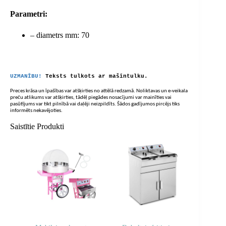
Parametri:
– diametrs mm: 70
UZMANĪBU!
Teksts tulkots ar mašīntulku.
Preces krāsa un īpašības var atšķirties no attēlā redzamā. Noliktavas un e-veikala
preču atlikums var atšķirties, tādēļ piegādes nosacījumi var mainīties vai
pasūtījums var tikt pilnībā vai daļēji neizpildīts. Šādos gadījumos pircējs tiks
informēts nekavējoties.
Saistītie Produkti