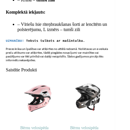
Komplektā iekļauts:
– Vīriešu īsie riteņbraukšanas šorti ar lencītēm un
polsterējumu, L izmērs – tumši zili
UZMANĪBU!
Teksts tulkots ar mašīntulku.
Preces krāsa un īpašības var atšķirties no attēlā redzamā. Noliktavas un e-veikala
preču atlikums var atšķirties, tādēļ piegādes nosacījumi var mainīties vai
pasūtījums var tikt pilnībā vai daļēji neizpildīts. Šādos gadījumos pircējs tiks
informēts nekavējoties.
Saistītie Produkti
Bērnu velosipēda
Bērnu velosipēda