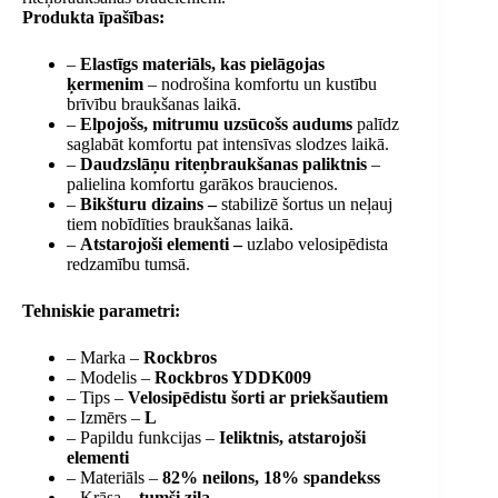
Produkta īpašības:
–
Elastīgs materiāls, kas pielāgojas
ķermenim
– nodrošina komfortu un kustību
brīvību braukšanas laikā.
–
Elpojošs, mitrumu uzsūcošs audums
palīdz
saglabāt komfortu pat intensīvas slodzes laikā.
–
Daudzslāņu riteņbraukšanas paliktnis
–
palielina komfortu garākos braucienos.
–
Bikšturu dizains –
stabilizē šortus un neļauj
tiem nobīdīties braukšanas laikā.
–
Atstarojoši elementi –
uzlabo velosipēdista
redzamību tumsā.
Tehniskie parametri:
– Marka –
Rockbros
– Modelis –
Rockbros YDDK009
– Tips –
Velosipēdistu šorti ar priekšautiem
– Izmērs –
L
– Papildu funkcijas –
Ieliktnis, atstarojoši
elementi
– Materiāls –
82% neilons, 18% spandekss
– Krāsa –
tumši zila