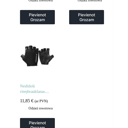
Odzież rowerowa
Odzież rowerowa
Pievienot
Pievienot
Grozam
Grozam
Neslīdoši
riteņbraukšanas
cimdi bez pirkstiem,
11,85
€
(ar PVN)
M izmērs – melni
Odzież rowerowa
Pievienot
Grozam