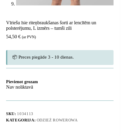
Vīriešu īsie riteņbraukšanas šorti ar lencītēm un
polsterējumu, L izmērs – tumši zili
54,50
€
(ar PVN)
📦 Preces piegāde 3 - 10 dienas.
Pievienot grozam
Nav noliktavā
SKU:
1034113
KATEGORIJA:
ODZIEŻ ROWEROWA