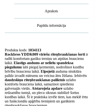
Apraksts
Papildu informācija
Produkta kods:
1034113
Rockbros YDDK009 vīriešu riteņbraukšanas šorti
ir
radīti komfortam garāku treniņu un atpūtas braucienu
laikā.
Elastīgs audums ar nelielu spandeksa
piegulumu
labi pieguļ ķermenim, nodrošinot kustību
brīvību brauciena laikā.
Elpojošā
auduma struktūra
palīdz izvadīt mitrumu un veicina ātru žūšanu. Iebūvēts
daudzslāņu riteņbraukšanas paliktnis
uzlabo
komfortu brauciena laikā, samazinot spiedienu
galvenajās vietās.
Atstarojoša apdare
uzlabo
redzamību tumsā, un plecu siksnas stabilizē šortus
kustības laikā. Šī ir praktiska izvēle tiem, kas meklē ērtu
un funkcionālu apģērbu treniņiem un garākiem
riteņbraukšanas braucieniem.