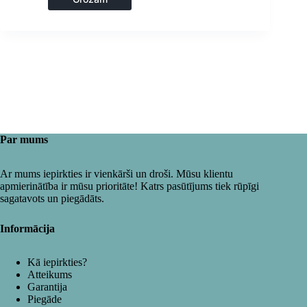
Par mums
Ar mums iepirkties ir vienkārši un droši. Mūsu klientu
apmierinātība ir mūsu prioritāte! Katrs pasūtījums tiek rūpīgi
sagatavots un piegādāts.
Informācija
Kā iepirkties?
Atteikums
Garantija
Piegāde