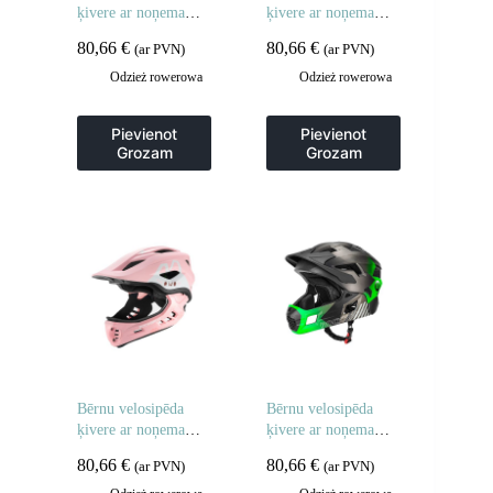
ķivere ar noņemamu
ķivere ar noņemamu
zodu, M izmērs 54-
zodu, S izmērs 48-54
80,66
€
80,66
€
(ar PVN)
(ar PVN)
58 cm – rozā truša
cm – pelēka
forma
Odzież rowerowa
Odzież rowerowa
Pievienot
Pievienot
Grozam
Grozam
Bērnu velosipēda
Bērnu velosipēda
ķivere ar noņemamu
ķivere ar noņemamu
zodu, S izmērs 48-
zodu, M izmērs, 54-
80,66
€
80,66
€
(ar PVN)
(ar PVN)
52cm – rozā truša
57 cm – zaļa
forma