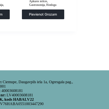
Apkures ierīces
,
ija
,
Gastronomija
,
Hotdogu
aprīkojums
,
Virtuve
am
Pievienot Grozam
e:
Ciemupe, Daugavpils iela 1a, Ogresgala pag.,
5001
:
40003608181
 nr:
LV40003608181
, kods HABALV22
V76HABA0551003447290