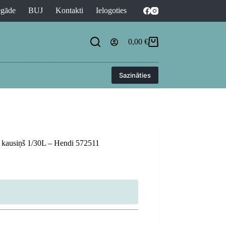
egāde
BUJ
Kontakti
Ielogoties
0,00
€
Shopping
cart
Sazināties
a kausiņš 1/30L – Hendi 572511