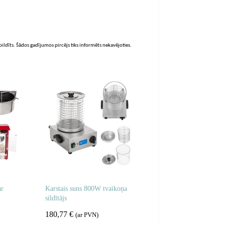
zpildīts. Šādos gadījumos pircējs tiks informēts nekavējoties.
ar
Karstais suns 800W tvaikoņa
sildītājs
180,77
€
(ar PVN)