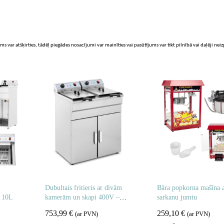
ms var atšķirties, tādēļ piegādes nosacījumi var mainīties vai pasūtījums var tikt pilnībā vai daļēji nei
Dubultais fritieris ar divām
Bāra popkorna mašīna 
V 10L
kamerām un skapi 400V –
sarkanu jumtu
2x10L
753,99
€
259,10
€
(ar PVN)
(ar PVN)