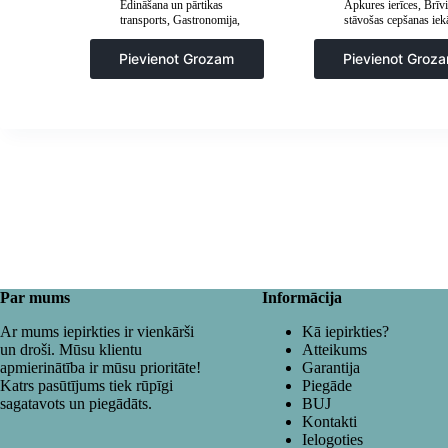
Ēdināšana un pārtikas
Apkures ierīces
,
Brīvi
transports
,
Gastronomija
,
stāvošas cepšanas iek
Popkorna mašīnas
Frites un cepšanas iek
Gastronomija
,
Virtuv
Pievienot Grozam
Pievienot Groz
Par mums
Informācija
Ar mums iepirkties ir vienkārši
Kā iepirkties?
un droši. Mūsu klientu
Atteikums
apmierinātība ir mūsu prioritāte!
Garantija
Katrs pasūtījums tiek rūpīgi
Piegāde
sagatavots un piegādāts.
BUJ
Kontakti
Ielogoties