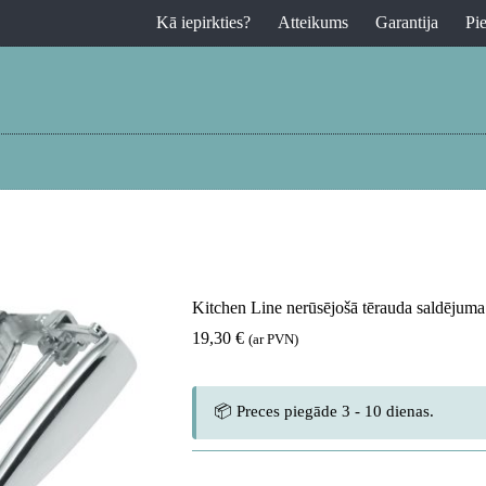
Kā iepirkties?
Atteikums
Garantija
Pi
Kitchen Line nerūsējošā tērauda saldējum
19,30
€
(ar PVN)
📦 Preces piegāde 3 - 10 dienas.