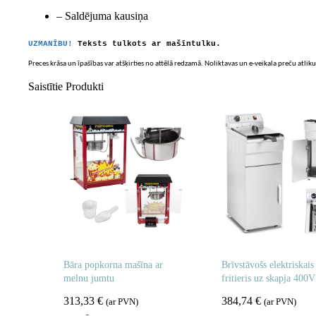
– Saldējuma kausiņa
UZMANĪBU!
Teksts tulkots ar mašīntulku.
Preces krāsa un īpašības var atšķirties no attēlā redzamā. Noliktavas un e-veikala preču atliku
Saistītie Produkti
Bāra popkorna mašīna ar
Brīvstāvošs elektriskais
melnu jumtu
fritieris uz skapja 400
313,33
€
384,74
€
(ar PVN)
(ar PVN)