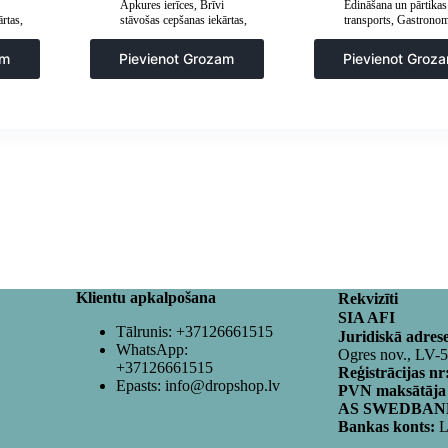
Apkures ierīces
,
Brīvi
Ēdināšana un pārtikas
ārtas
,
stāvošas cepšanas iekārtas
,
transports
,
Gastronom
ārtas
,
Frites un cepšanas iekārtas
,
Popkorna mašīnas
e
Gastronomija
,
Virtuve
am
Pievienot Grozam
Pievienot Groz
Klientu apkalpošana
Rekvizīti
SIA AFI
Tālrunis:
+37126661515
Juridiskā adres
WhatsApp:
Ogres nov., LV-
+37126661515
Reģistrācijas nr
Epasts:
info@dropshop.lv
PVN maksātāja
AS SWEDBANK
Bankas konts:
L