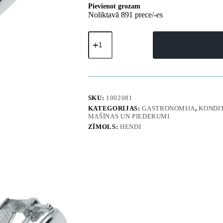
Pievienot grozam
Noliktavā 891 prece/-es
Kitchen
Line
nerūsējošā
tērauda
saldējuma
kausiņš
1/30L
-
SKU:
1002081
Hendi
KATEGORIJAS:
GASTRONOMIJA
,
KONDI
572511
MAŠĪNAS UN PIEDERUMI
daudzums
ZĪMOLS:
HENDI