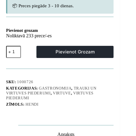
📦 Preces piegāde 3 - 10 dienas.
Pievienot grozam
Noliktavā 233 prece/-es
Kitchen
Pievienot Grozam
Line
putu
karote,
garums
345
mm
SKU:
1000726
-
KATEGORIJAS:
GASTRONOMIJA
,
TRAUKI UN
Hendi
VIRTUVES PIEDERUMI
,
VIRTUVE
,
VIRTUVES
529201
PIEDERUMI
daudzums
ZĪMOLS:
HENDI
Apraksts