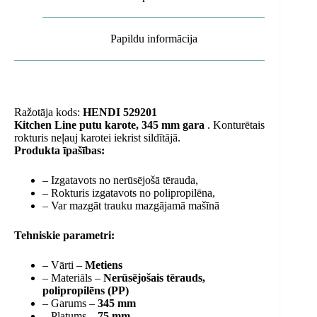
Papildu informācija
Ražotāja kods:
HENDI 529201
Kitchen Line putu karote, 345 mm gara
. Konturētais
rokturis neļauj karotei iekrist sildītājā.
Produkta īpašības:
– Izgatavots no nerūsējošā tērauda,
– Rokturis izgatavots no polipropilēna,
– Var mazgāt trauku mazgājamā mašīnā
Tehniskie parametri:
– Vārti –
Metiens
– Materiāls –
Nerūsējošais tērauds,
polipropilēns (PP)
– Garums –
345 mm
– Platums –
75 mm