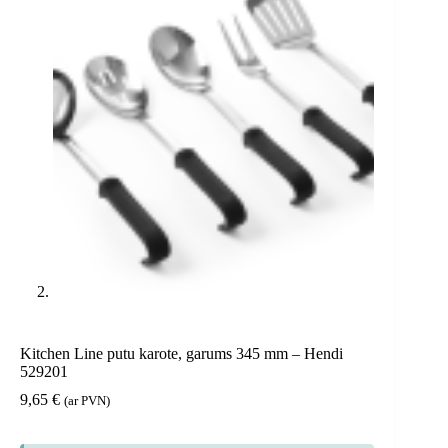
Kitchen Line putu karote, garums 345 mm – Hendi
529201
9,65
€
(ar PVN)