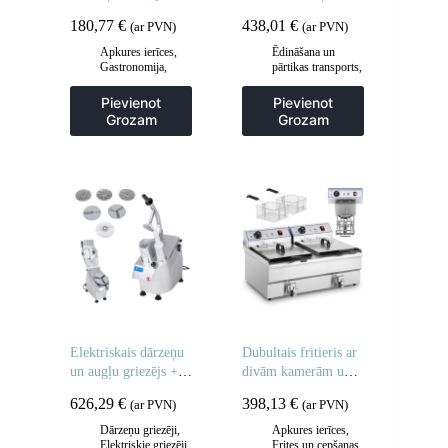
riteņiem
180,77
€
438,01
€
(ar PVN)
(ar PVN)
Apkures ierīces
,
Ēdināšana un
Gastronomija
,
pārtikas transports
,
Hotdogu
Gastronomija
,
aprīkojums
,
Popkorna mašīnas
Pievienot
Pievienot
Virtuve
Grozam
Grozam
Elektriskais dārzeņu
Dubultais fritieris ar
un augļu griezējs + 5
divām kamerām un
diski
krāniem 400V –
626,29
€
398,13
€
(ar PVN)
(ar PVN)
2x10L
Dārzeņu griezēji
,
Apkures ierīces
,
Elektriskie griezēji
Frites un cepšanas