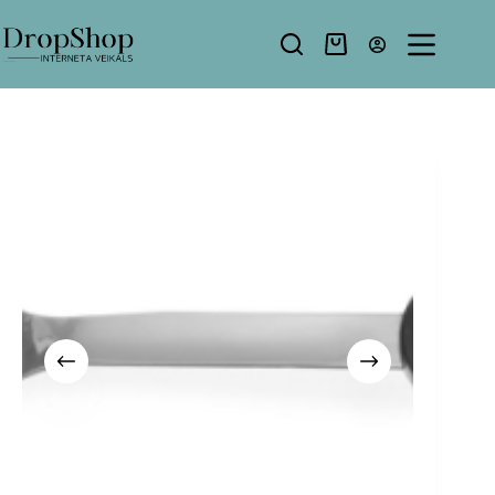
Pāriet
uz
saturu
Shopping
cart