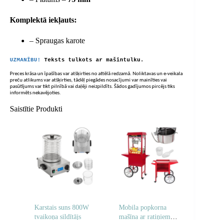
Komplektā iekļauts:
– Spraugas karote
UZMANĪBU!
Teksts tulkots ar mašīntulku.
Preces krāsa un īpašības var atšķirties no attēlā redzamā. Noliktavas un e-veikala
preču atlikums var atšķirties, tādēļ piegādes nosacījumi var mainīties vai
pasūtījums var tikt pilnībā vai daļēji neizpildīts. Šādos gadījumos pircējs tiks
informēts nekavējoties.
Saistītie Produkti
Karstais suns 800W
Mobila popkorna
tvaikoņa sildītājs
mašīna ar ratiņiem uz