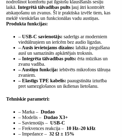
nodrošinot komfortu pat ilgstošu klausīšanās sesiju
laikā.
Integrētā tālvadības pults
ļauj ātri kontrolēt
atskaņošanu un zvanus. Šī ir praktiska izvēle tiem, kas
meklē vienkāršas un funkcionālas vadu austiņas.
Produkta funkcijas:
–
USB-C savienotājs:
saderīgs ar moderniem
viedtālruņiem un ierīcēm bez audio ligzdas.
– Ausīs ievietojams dizains:
labāka piegulšana
ausī un samazināts apkārtējais troksnis.
– Integrēta tālvadības pults:
ērta mūzikas un
zvanu vadība.
– Austiņu funkcija:
iebūvēts mikrofons tālruņa
zvaniem.
– Elastīgs TPE kabelis:
paaugstināta izturība
pret samezglošanos un ikdienas lietošanu.
Tehniskie parametri:
– Marka –
Dudao
– Modelis –
Dudao X3+
– Savienotājs –
USB-C
– Frekvences reakcija –
10 Hz–20 kHz
– Impedance –
32 Ω ± 15%