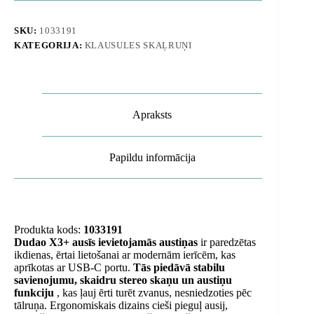
austiņas
ausīs
-
SKU:
1033191
melnas
KATEGORIJA:
KLAUSULES SKAĻRUŅI
daudzums
Apraksts
Papildu informācija
Produkta kods:
1033191
Dudao X3+ ausīs ievietojamās austiņas
ir paredzētas
ikdienas, ērtai lietošanai ar modernām ierīcēm, kas
aprīkotas ar USB-C portu.
Tās piedāvā stabilu
savienojumu, skaidru stereo skaņu un austiņu
funkciju
, kas ļauj ērti turēt zvanus, nesniedzoties pēc
tālruņa. Ergonomiskais dizains cieši pieguļ ausij,