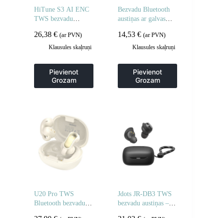
HiTune S3 AI ENC
Bezvadu Bluetooth
TWS bezvadu
austiņas ar galvas
austiņas — melnas
saiti – melnas
26,38
€
14,53
€
(ar PVN)
(ar PVN)
Klausules skaļruņi
Klausules skaļruņi
Pievienot
Pievienot
Grozam
Grozam
U20 Pro TWS
Jdots JR-DB3 TWS
Bluetooth bezvadu
bezvadu austiņas –
austiņas – baltas
melnas