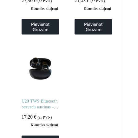
27,90
€
21,03
€
(ar PVN)
(ar PVN)
Klausules skaļruņi
Klausules skaļruņi
Pievienot
Pievienot
Grozam
Grozam
U20 TWS Bluetooth
bezvadu austiņas –
melnas
17,20
€
(ar PVN)
Klausules skaļruņi