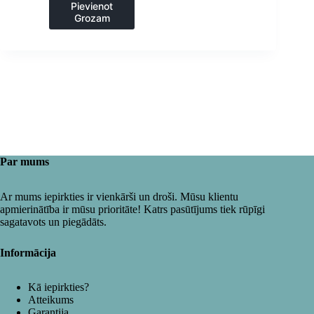
Pievienot
Grozam
Par mums
Ar mums iepirkties ir vienkārši un droši. Mūsu klientu
apmierinātība ir mūsu prioritāte! Katrs pasūtījums tiek rūpīgi
sagatavots un piegādāts.
Informācija
Kā iepirkties?
Atteikums
Garantija