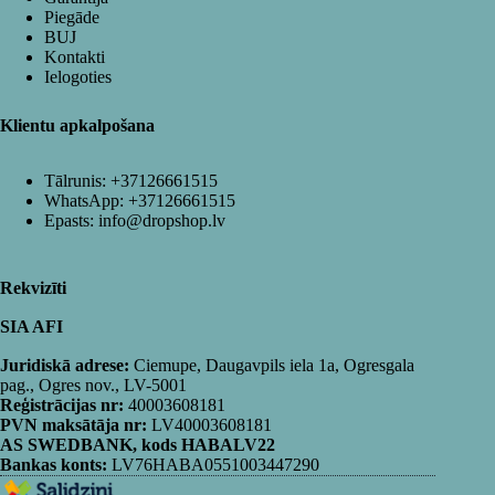
Piegāde
BUJ
Kontakti
Ielogoties
Klientu apkalpošana
Tālrunis:
+37126661515
WhatsApp:
+37126661515
Epasts:
info@dropshop.lv
Rekvizīti
SIA AFI
Juridiskā adrese:
Ciemupe, Daugavpils iela 1a, Ogresgala
pag., Ogres nov., LV-5001
Reģistrācijas nr:
40003608181
PVN maksātāja nr:
LV40003608181
AS SWEDBANK, kods HABALV22
Bankas konts:
LV76HABA0551003447290