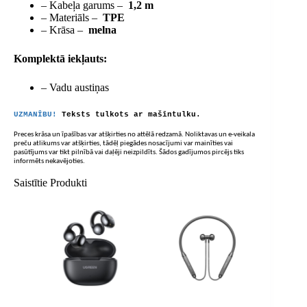
– Kabeļa garums –
1,2 m
– Materiāls –
TPE
– Krāsa –
melna
Komplektā iekļauts:
– Vadu austiņas
UZMANĪBU!
Teksts tulkots ar mašīntulku.
Preces krāsa un īpašības var atšķirties no attēlā redzamā. Noliktavas un e-veikala
preču atlikums var atšķirties, tādēļ piegādes nosacījumi var mainīties vai
pasūtījums var tikt pilnībā vai daļēji neizpildīts. Šādos gadījumos pircējs tiks
informēts nekavējoties.
Saistītie Produkti