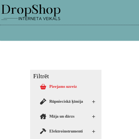
info@dropshop.lv
26661515
Filtrēt
Pieejams uzreiz
+
Rūpnieciskā ķīmija
+
Māja un dārzs
+
Elektroinstrumenti