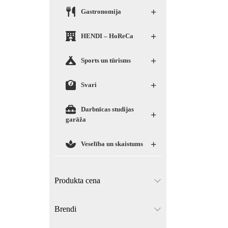
+
Gastronomija
+
HENDI – HoReCa
+
Sports un tūrisms
+
Svari
Darbnīcas studijas
+
garāža
+
Veselība un skaistums
Produkta cena
Brendi