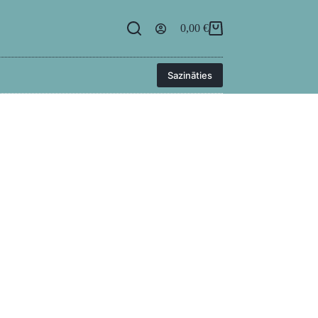
egāde
BUJ
Kontakti
Ielogoties
0,00
€
Sazināties