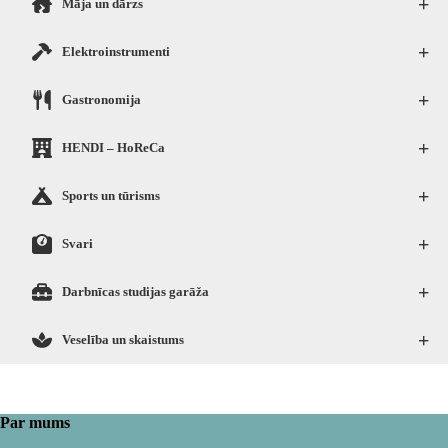
+
Māja un dārzs
+
Elektroinstrumenti
+
Gastronomija
+
HENDI – HoReCa
+
Sports un tūrisms
+
Svari
+
Darbnīcas studijas garāža
+
Veselība un skaistums
Par mums