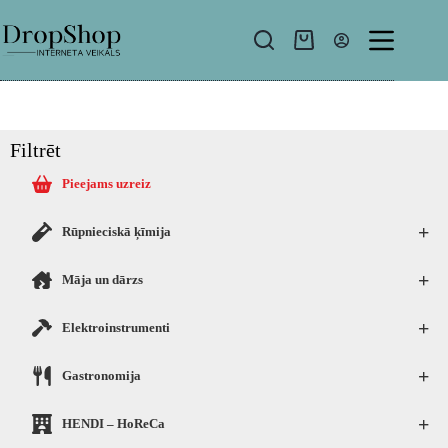
Filtrēt
Pieejams uzreiz
+
Rūpnieciskā ķīmija
+
Māja un dārzs
+
Elektroinstrumenti
+
Gastronomija
+
HENDI – HoReCa