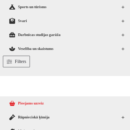
+
Sports un tūrisms
+
Svari
+
Darbnīcas studijas garāža
+
Veselība un skaistums
Filters
Pieejams uzreiz
+
Rūpnieciskā ķīmija