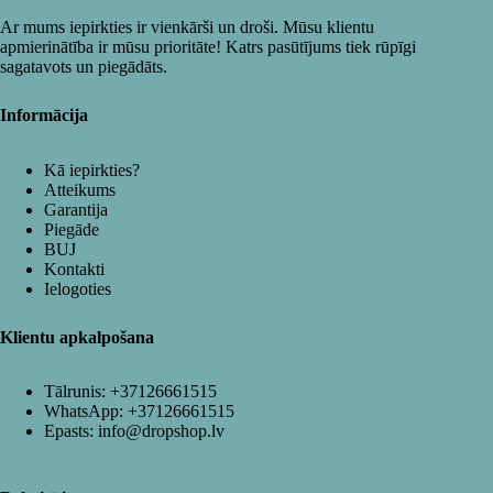
Ar mums iepirkties ir vienkārši un droši. Mūsu klientu
apmierinātība ir mūsu prioritāte! Katrs pasūtījums tiek rūpīgi
sagatavots un piegādāts.
Informācija
Kā iepirkties?
Atteikums
Garantija
Piegāde
BUJ
Kontakti
Ielogoties
Klientu apkalpošana
Tālrunis:
+37126661515
WhatsApp:
+37126661515
Epasts:
info@dropshop.lv