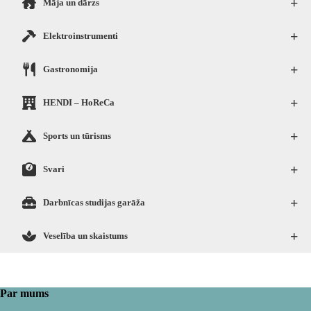
+
Māja un dārzs
+
Elektroinstrumenti
+
Gastronomija
+
HENDI – HoReCa
+
Sports un tūrisms
+
Svari
+
Darbnīcas studijas garāža
+
Veselība un skaistums
Par mums