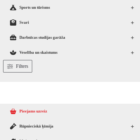
+
Sports un tūrisms
+
Svari
+
Darbnīcas studijas garāža
+
Veselība un skaistums
Filters
Pieejams uzreiz
+
Rūpnieciskā ķīmija