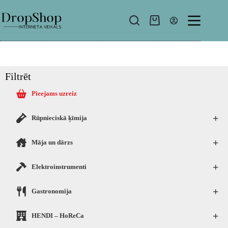
Filtrēt
Pieejams uzreiz
+
Rūpnieciskā ķīmija
+
Māja un dārzs
+
Elektroinstrumenti
+
Gastronomija
+
HENDI – HoReCa