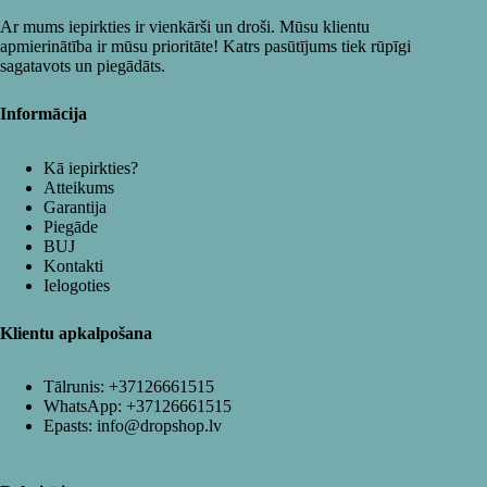
Ar mums iepirkties ir vienkārši un droši. Mūsu klientu
apmierinātība ir mūsu prioritāte! Katrs pasūtījums tiek rūpīgi
sagatavots un piegādāts.
Informācija
Kā iepirkties?
Atteikums
Garantija
Piegāde
BUJ
Kontakti
Ielogoties
Klientu apkalpošana
Tālrunis:
+37126661515
WhatsApp:
+37126661515
Epasts:
info@dropshop.lv