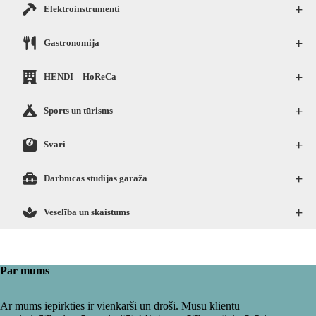
+
Elektroinstrumenti
+
Gastronomija
+
HENDI – HoReCa
+
Sports un tūrisms
+
Svari
+
Darbnīcas studijas garāža
+
Veselība un skaistums
Par mums
Ar mums iepirkties ir vienkārši un droši. Mūsu klientu