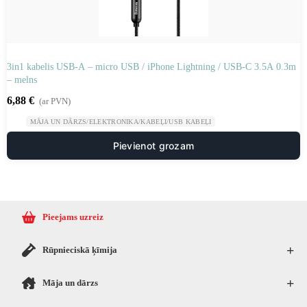
3in1 kabelis USB-A – micro USB / iPhone Lightning / USB-C 3.5A 0.3m
– melns
6,88
€
(ar PVN)
MĀJA UN DĀRZS/ELEKTRONIKA/KABEĻI/USB KABEĻI
Pievienot grozam
Pieejams uzreiz
+
Rūpnieciskā ķīmija
+
Māja un dārzs