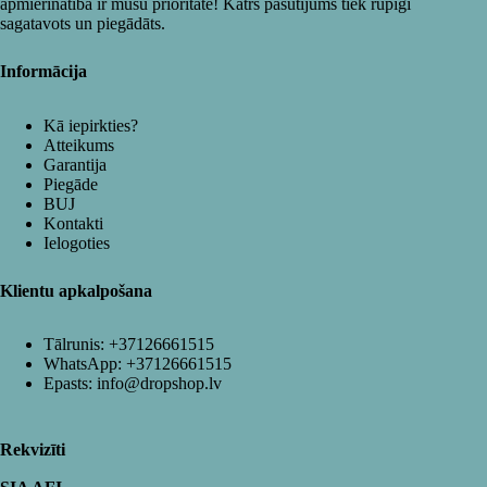
apmierinātība ir mūsu prioritāte! Katrs pasūtījums tiek rūpīgi
sagatavots un piegādāts.
Informācija
Kā iepirkties?
Atteikums
Garantija
Piegāde
BUJ
Kontakti
Ielogoties
Klientu apkalpošana
Tālrunis:
+37126661515
WhatsApp:
+37126661515
Epasts:
info@dropshop.lv
Rekvizīti