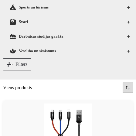
+
Sports un tūrisms
+
Svari
+
Darbnīcas studijas garāža
+
Veselība un skaistums
Filters
Viens produkts