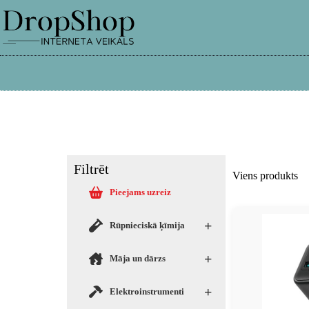
info@dropshop.lv
26661515
Filtrēt
Viens produkts
Pieejams uzreiz
+
Rūpnieciskā ķīmija
+
Māja un dārzs
+
Elektroinstrumenti