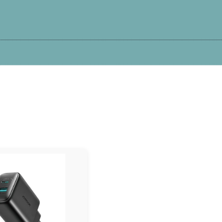
Kā iepirkties?
Atteikums
Garantija
Pi