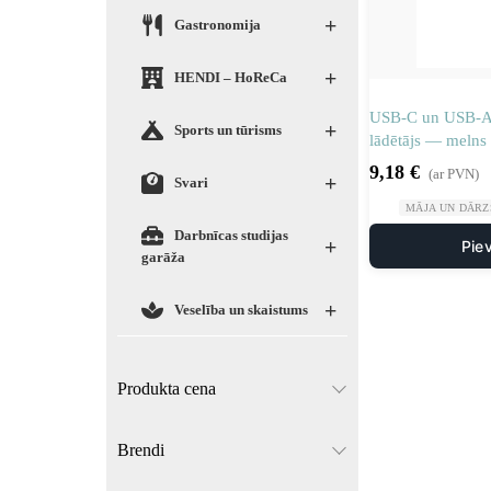
+
Gastronomija
+
HENDI – HoReCa
USB-C un USB-A 
+
Sports un tūrisms
lādētājs — melns
9,18
€
(ar PVN)
+
Svari
MĀJA UN DĀRZ
Darbnīcas studijas
+
Pie
garāža
+
Veselība un skaistums
Produkta cena
Brendi