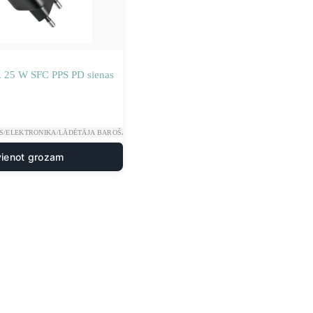
25 W SFC PPS PD sienas
S/ELEKTRONIKA/LĀDĒTĀJA BAROŠANAS AVOTI/LĀDĒTĀJA MAIŅSTRĀVAS BAROŠANAS A
vienot grozam