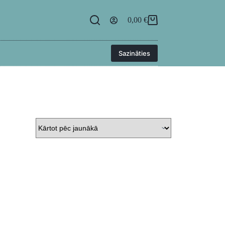
egāde
BUJ
Kontakti
Ielogoties
0,00
€
Sazināties