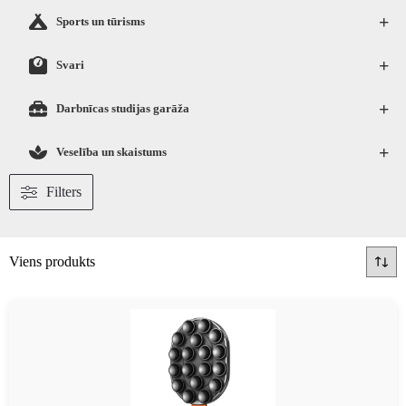
+
Sports un tūrisms
+
Svari
+
Darbnīcas studijas garāža
+
Veselība un skaistums
Filters
Viens produkts