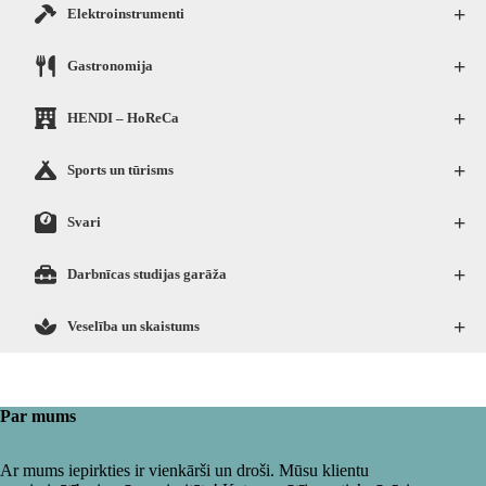
+
Elektroinstrumenti
+
Gastronomija
+
HENDI – HoReCa
+
Sports un tūrisms
+
Svari
+
Darbnīcas studijas garāža
+
Veselība un skaistums
Par mums
Ar mums iepirkties ir vienkārši un droši. Mūsu klientu