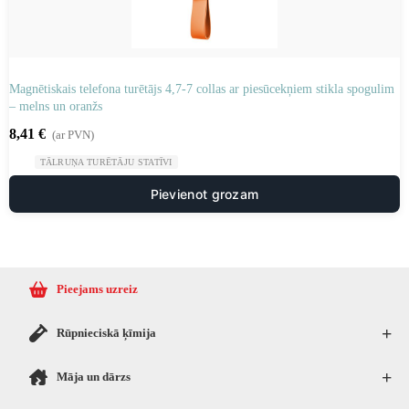
Magnētiskais telefona turētājs 4,7-7 collas ar piesūcekņiem stikla spogulim
– melns un oranžs
8,41
€
(ar PVN)
TĀLRUŅA TURĒTĀJU STATĪVI
Pievienot grozam
Pieejams uzreiz
+
Rūpnieciskā ķīmija
+
Māja un dārzs