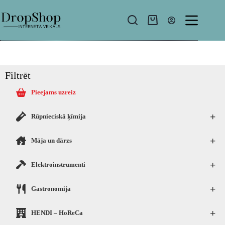
Filtrēt
Pieejams uzreiz
+
Rūpnieciskā ķīmija
+
Māja un dārzs
+
Elektroinstrumenti
+
Gastronomija
+
HENDI – HoReCa