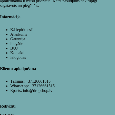
apmierinātība ir mūsu prioritāte! Katrs pasūtījums tiek rūpīgi
sagatavots un piegādāts.
Informācija
Kā iepirkties?
Atteikums
Garantija
Piegāde
BUJ
Kontakti
Ielogoties
Klientu apkalpošana
Tālrunis:
+37126661515
WhatsApp:
+37126661515
Epasts:
info@dropshop.lv
Rekvizīti