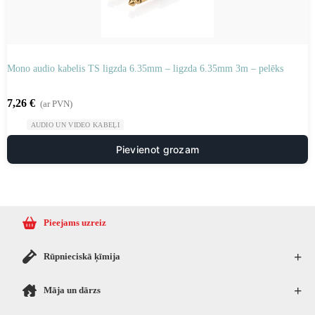
Mono audio kabelis TS ligzda 6.35mm – ligzda 6.35mm 3m – pelēks
7,26
€
(ar PVN)
AUDIO UN VIDEO KABEĻI
Pievienot grozam
Pieejams uzreiz
+
Rūpnieciskā ķīmija
+
Māja un dārzs