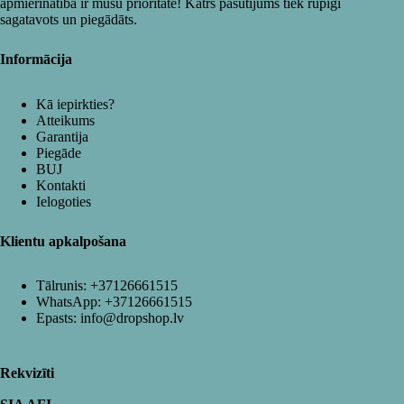
apmierinātība ir mūsu prioritāte! Katrs pasūtījums tiek rūpīgi
sagatavots un piegādāts.
Informācija
Kā iepirkties?
Atteikums
Garantija
Piegāde
BUJ
Kontakti
Ielogoties
Klientu apkalpošana
Tālrunis:
+37126661515
WhatsApp:
+37126661515
Epasts:
info@dropshop.lv
Rekvizīti