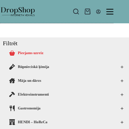
Filtrēt
Pieejams uzreiz
+
Rūpnieciskā ķīmija
+
Māja un dārzs
+
Elektroinstrumenti
+
Gastronomija
+
HENDI – HoReCa