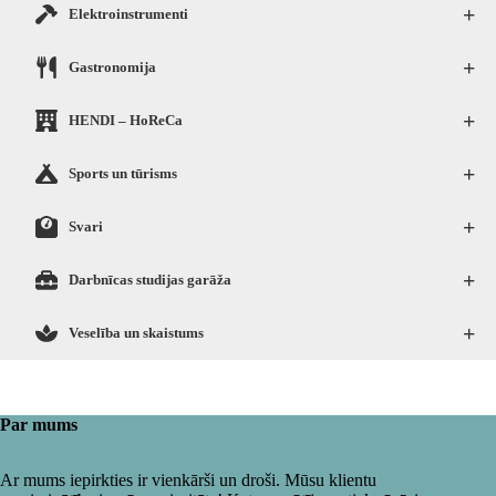
+
Elektroinstrumenti
+
Gastronomija
+
HENDI – HoReCa
+
Sports un tūrisms
+
Svari
+
Darbnīcas studijas garāža
+
Veselība un skaistums
Par mums
Ar mums iepirkties ir vienkārši un droši. Mūsu klientu