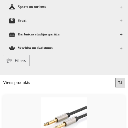
+
Sports un tūrisms
+
Svari
+
Darbnīcas studijas garāža
+
Veselība un skaistums
Filters
Viens produkts