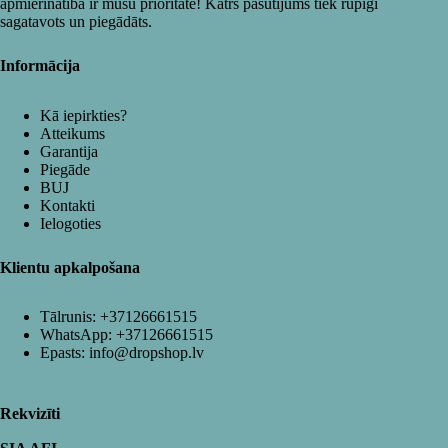
apmierinātība ir mūsu prioritāte! Katrs pasūtījums tiek rūpīgi
sagatavots un piegādāts.
Informācija
Kā iepirkties?
Atteikums
Garantija
Piegāde
BUJ
Kontakti
Ielogoties
Klientu apkalpošana
Tālrunis:
+37126661515
WhatsApp:
+37126661515
Epasts:
info@dropshop.lv
Rekvizīti