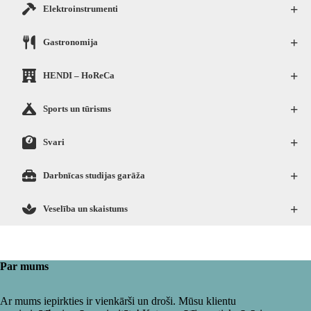
+
Elektroinstrumenti
+
Gastronomija
+
HENDI – HoReCa
+
Sports un tūrisms
+
Svari
+
Darbnīcas studijas garāža
+
Veselība un skaistums
Par mums
Ar mums iepirkties ir vienkārši un droši. Mūsu klientu