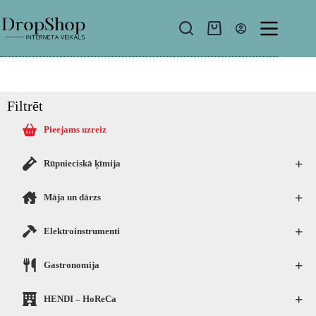
Filtrēt
Pieejams uzreiz
+
Rūpnieciskā ķīmija
+
Māja un dārzs
+
Elektroinstrumenti
+
Gastronomija
+
HENDI – HoReCa