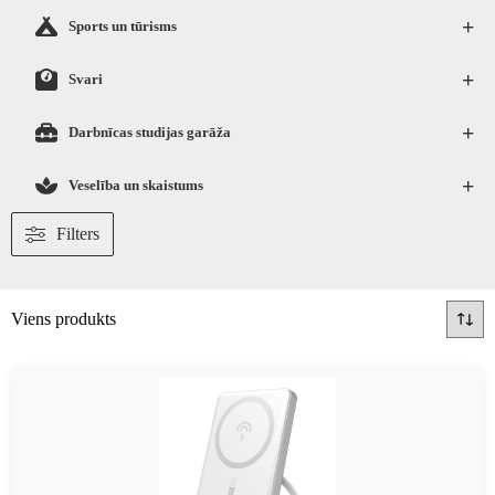
+
Sports un tūrisms
+
Svari
+
Darbnīcas studijas garāža
+
Veselība un skaistums
Filters
Viens produkts