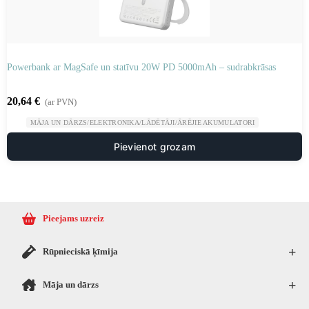
Powerbank ar MagSafe un statīvu 20W PD 5000mAh – sudrabkrāsas
20,64
€
(ar PVN)
MĀJA UN DĀRZS/ELEKTRONIKA/LĀDĒTĀJI/ĀRĒJIE AKUMULATORI
Pievienot grozam
Pieejams uzreiz
+
Rūpnieciskā ķīmija
+
Māja un dārzs