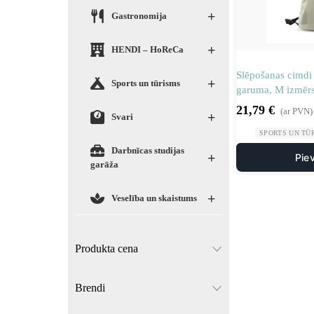
+
Gastronomija
+
HENDI – HoReCa
Slēpošanas cimdi 
+
Sports un tūrisms
garuma, M izmērs,
21,79
€
(ar PVN)
+
Svari
SPORTS UN TŪ
Darbnīcas studijas
+
Pie
garāža
+
Veselība un skaistums
Produkta cena
Brendi