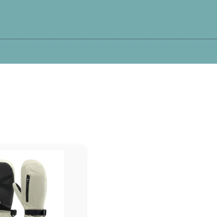
Kā iepirkties?
Atteikums
Garantija
Pi