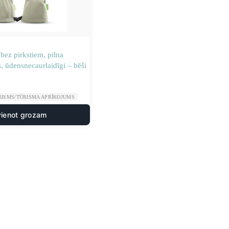
bez pirkstiem, pilna
 ūdensnecaurlaidīgi – bēši
RISMS/TŪRISMA APRĪKOJUMS
vienot grozam