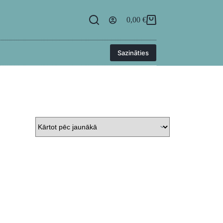
egāde
BUJ
Kontakti
Ielogoties
0,00
€
Sazināties