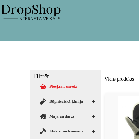
info@dropshop.lv
26661515
Filtrēt
Viens produkts
Pieejams uzreiz
+
Rūpnieciskā ķīmija
+
Māja un dārzs
+
Elektroinstrumenti