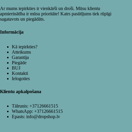
Ar mums iepirkties ir vienkārši un droši. Mūsu klientu
apmierinātība ir mūsu prioritāte! Katrs pasūtījums tiek rūpīgi
sagatavots un piegādāts.
Informācija
Kā iepirkties?
Atteikums
Garantija
Piegāde
BUJ
Kontakti
Ielogoties
Klientu apkalpošana
Tālrunis:
+37126661515
WhatsApp:
+37126661515
Epasts:
info@dropshop.lv