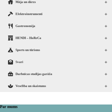
+
Māja un dārzs
+
Elektroinstrumenti
+
Gastronomija
+
HENDI – HoReCa
+
Sports un tūrisms
+
Svari
+
Darbnīcas studijas garāža
+
Veselība un skaistums
Par mums