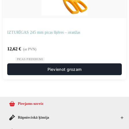
IZTURĪGAS 245 mm picas šķēres – oranžas
12,62
€
(ar PVN)
PICAS PIEDERUMI
Pievienot grozam
Pieejams uzreiz
+
Rūpnieciskā ķīmija