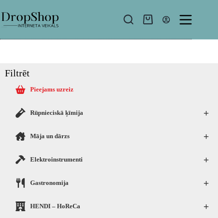
Filtrēt
Pieejams uzreiz
+
Rūpnieciskā ķīmija
+
Māja un dārzs
+
Elektroinstrumenti
+
Gastronomija
+
HENDI – HoReCa