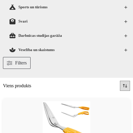
+
Sports un tūrisms
+
Svari
+
Darbnīcas studijas garāža
+
Veselība un skaistums
Filters
Viens produkts