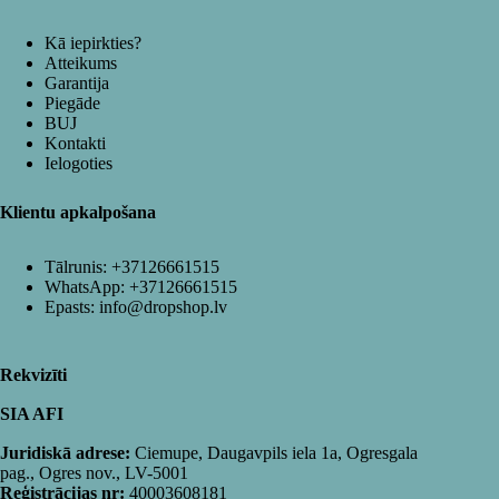
Kā iepirkties?
Atteikums
Garantija
Piegāde
BUJ
Kontakti
Ielogoties
Klientu apkalpošana
Tālrunis:
+37126661515
WhatsApp:
+37126661515
Epasts:
info@dropshop.lv
Rekvizīti
SIA AFI
Juridiskā adrese:
Ciemupe, Daugavpils iela 1a, Ogresgala
pag., Ogres nov., LV-5001
Reģistrācijas nr:
40003608181