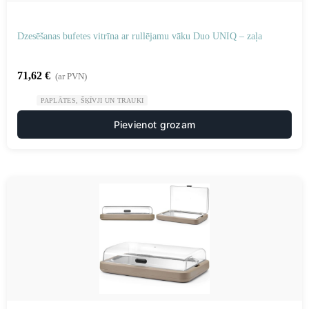
Dzesēšanas bufetes vitrīna ar rullējamu vāku Duo UNIQ – zaļa
71,62
€
(ar PVN)
PAPLĀTES, ŠĶĪVJI UN TRAUKI
Pievienot grozam