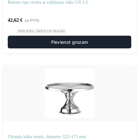
Bufetes tipa vitrīna ar rullējamu vāku GN 1/2
42,62
€
(ar PVN)
PAPLĀTES, ŠĶĪVJI UN TRAUKI
Pievienot grozam
Tērauda kūku stends, diametrs 322×175 mm