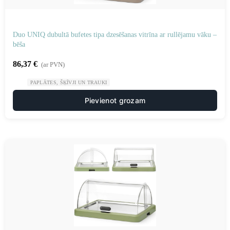
Duo UNIQ dubultā bufetes tipa dzesēšanas vitrīna ar rullējamu vāku –
bēša
86,37
€
(ar PVN)
PAPLĀTES, ŠĶĪVJI UN TRAUKI
Pievienot grozam