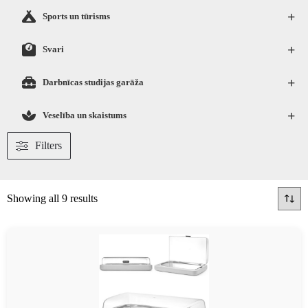
+
Sports un tūrisms
+
Svari
+
Darbnīcas studijas garāža
+
Veselība un skaistums
Filters
Showing all 9 results