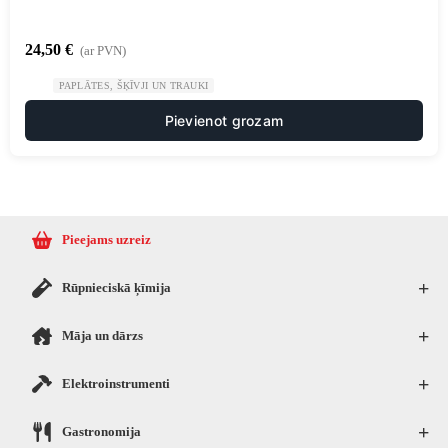
24,50
€
(ar PVN)
PAPLĀTES, ŠĶĪVJI UN TRAUKI
Pievienot grozam
Pieejams uzreiz
+
Rūpnieciskā ķīmija
+
Māja un dārzs
+
Elektroinstrumenti
+
Gastronomija