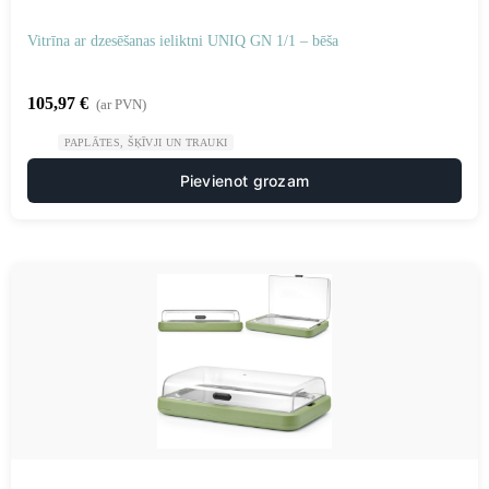
Vitrīna ar dzesēšanas ieliktni UNIQ GN 1/1 – bēša
105,97
€
(ar PVN)
PAPLĀTES, ŠĶĪVJI UN TRAUKI
Pievienot grozam