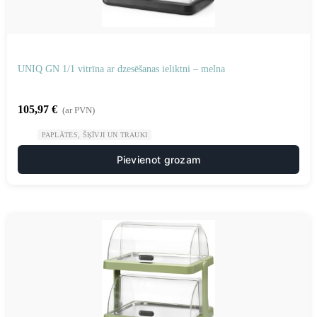
UNIQ GN 1/1 vitrīna ar dzesēšanas ieliktni – melna
105,97
€
(ar PVN)
PAPLĀTES, ŠĶĪVJI UN TRAUKI
Pievienot grozam