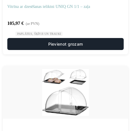
Vitrīna ar dzesēšanas ieliktni UNIQ GN 1/1 – zaļa
105,97
€
(ar PVN)
PAPLĀTES, ŠĶĪVJI UN TRAUKI
Pievienot grozam