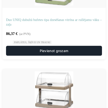
Duo UNIQ dubultā bufetes tipa dzesēšanas vitrīna ar rullējamu vāku –
zaļa
86,37
€
(ar PVN)
PAPLĀTES, ŠĶĪVJI UN TRAUKI
Pievienot grozam