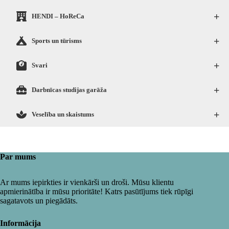
+
HENDI – HoReCa
+
Sports un tūrisms
+
Svari
+
Darbnīcas studijas garāža
+
Veselība un skaistums
Par mums
Ar mums iepirkties ir vienkārši un droši. Mūsu klientu
apmierinātība ir mūsu prioritāte! Katrs pasūtījums tiek rūpīgi
sagatavots un piegādāts.
Informācija