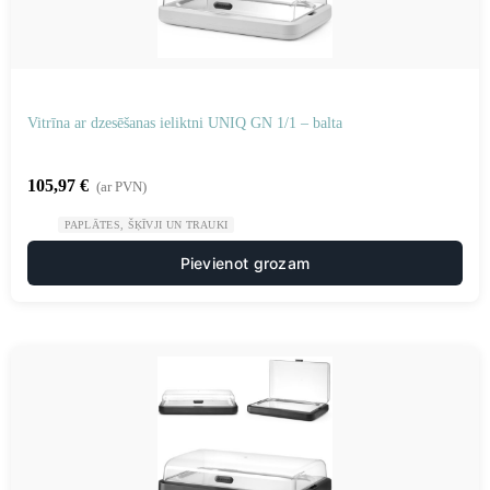
Vitrīna ar dzesēšanas ieliktni UNIQ GN 1/1 – balta
105,97
€
(ar PVN)
PAPLĀTES, ŠĶĪVJI UN TRAUKI
Pievienot grozam