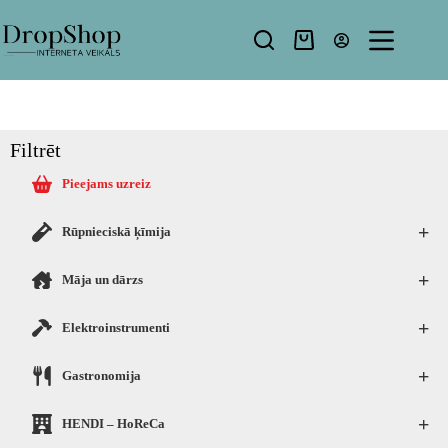
Filtrēt
Pieejams uzreiz
+
Rūpnieciskā ķīmija
+
Māja un dārzs
+
Elektroinstrumenti
+
Gastronomija
+
HENDI – HoReCa