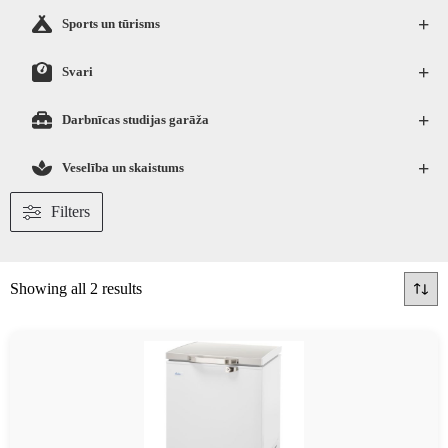
+
Sports un tūrisms
+
Svari
+
Darbnīcas studijas garāža
+
Veselība un skaistums
Filters
Showing all 2 results