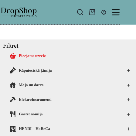
Filtrēt
Pieejams uzreiz
+
Rūpnieciskā ķīmija
+
Māja un dārzs
+
Elektroinstrumenti
+
Gastronomija
+
HENDI – HoReCa