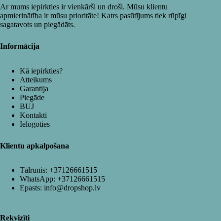
Ar mums iepirkties ir vienkārši un droši. Mūsu klientu
apmierinātība ir mūsu prioritāte! Katrs pasūtījums tiek rūpīgi
sagatavots un piegādāts.
Informācija
Kā iepirkties?
Atteikums
Garantija
Piegāde
BUJ
Kontakti
Ielogoties
Klientu apkalpošana
Tālrunis:
+37126661515
WhatsApp:
+37126661515
Epasts:
info@dropshop.lv
Rekvizīti