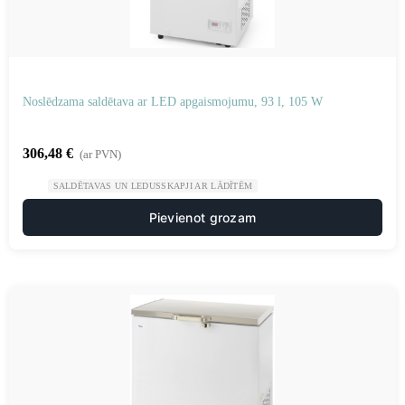
Noslēdzama saldētava ar LED apgaismojumu, 93 l, 105 W
306,48
€
(ar PVN)
SALDĒTAVAS UN LEDUSSKAPJI AR LĀDĪTĒM
Pievienot grozam