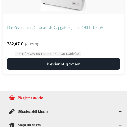
Noslēdzama saldētava ar LED apgaismojumu, 190 l, 120 W
382,07
€
(ar PVN)
SALDĒTAVAS UN LEDUSSKAPJI AR LĀDĪTĒM
Pievienot grozam
Pieejams uzreiz
+
Rūpnieciskā ķīmija
+
Māja un dārzs