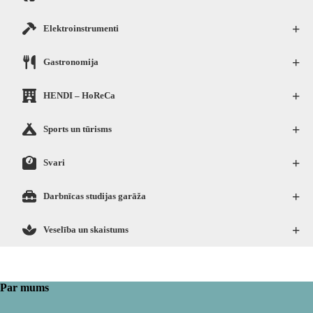
+
Elektroinstrumenti
+
Gastronomija
+
HENDI – HoReCa
+
Sports un tūrisms
+
Svari
+
Darbnīcas studijas garāža
+
Veselība un skaistums
Par mums