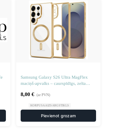
fe
Samsung Galaxy S26 Ultra MagFlex
maciņš-apvalks – caurspīdīgs, zelta
krāsā
8,00
€
(ar PVN)
KORPUSA AIZSARGSTIKLS
Pievienot grozam