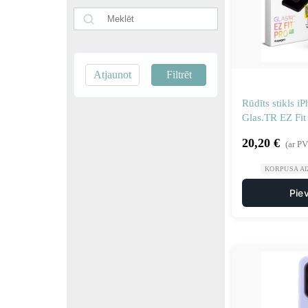
Atjaunot
Filtrēt
Rūdīts stikls i
Glas.TR EZ Fit 
20,20
€
(ar P
KORPUSA AI
Pie