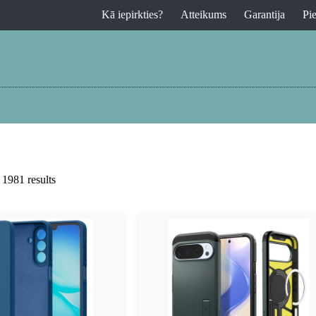
Kā iepirkties?
Atteikums
Garantija
Pi
1981 results