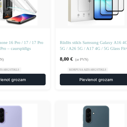
Phone 16 Pro / 17 / 17 Pro
Rūdīts stikls Samsung Galaxy A16 4G
Pro – caurspīdīgs
5G / A26 5G / A17 4G / 5G Glass Fit
melns – 2 gab.
8,00
€
VN)
(ar PVN)
ZSARGSTIKLS
KORPUSA AIZSARGSTIKLS
vienot grozam
Pievienot grozam