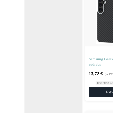
Samsung Galax
sudrabs
13,72
€
(ar P
KORPUSA AI
Pie