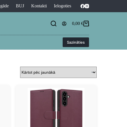
egāde
BUJ
Kontakti
Ielogoties
0,00
€
Sazināties