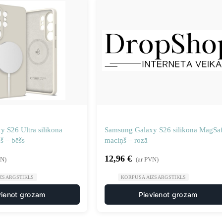
 S26 Ultra silikona
Samsung Galaxy S26 silikona MagSa
š – bēšs
maciņš – rozā
12,96
€
VN)
(ar PVN)
ZSARGSTIKLS
KORPUSA AIZSARGSTIKLS
vienot grozam
Pievienot grozam