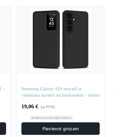
š –
Samsung Galaxy S26 maciņš ar
viedmaku kartēm un banknotēm – melns
19,06
€
(ar PVN)
KORPUSA AIZSARGSTIKLS
Pievienot grozam