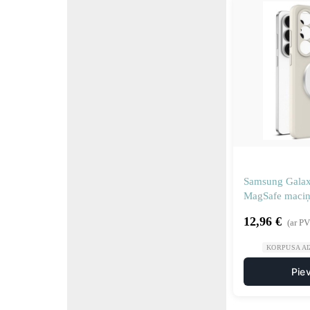
Samsung Galaxy
MagSafe maciņ
12,96
€
(ar P
KORPUSA AI
Pie