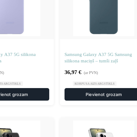
y A37 5G silikona
Samsung Galaxy A37 5G Samsung
s
silikona maciņš – tumši zaļš
36,97
€
VN)
(ar PVN)
ZSARGSTIKLS
KORPUSA AIZSARGSTIKLS
vienot grozam
Pievienot grozam