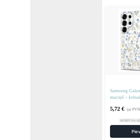
Samsung Galaxy
maciņš – krāsai
5,72
€
(ar PVN
KORPUSA AI
Pie