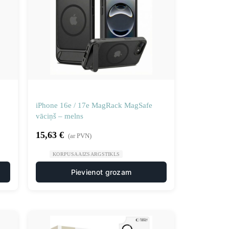
iPhone 16e / 17e MagRack MagSafe
vāciņš – melns
15,63
€
(ar PVN)
KORPUSA AIZSARGSTIKLS
Pievienot grozam