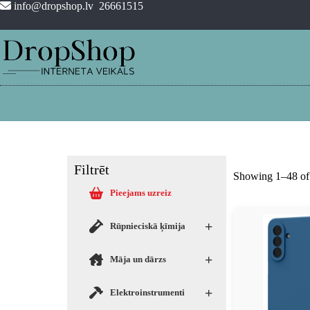
info@dropshop.lv
26661515
Filtrēt
Showing 1–48 of 
Pieejams uzreiz
+
Rūpnieciskā ķīmija
+
Māja un dārzs
+
Elektroinstrumenti