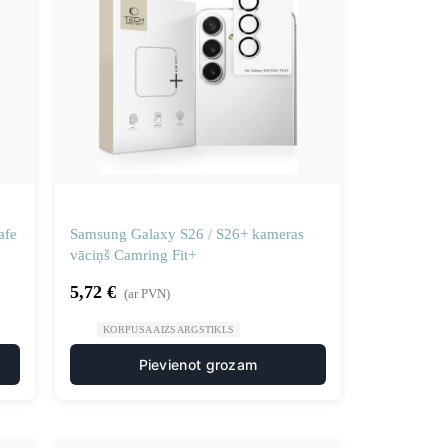
afe
Samsung Galaxy S26 / S26+ kameras
vāciņš Camring Fit+
5,72
€
(ar PVN)
KORPUSA AIZSARGSTIKLS
Pievienot grozam