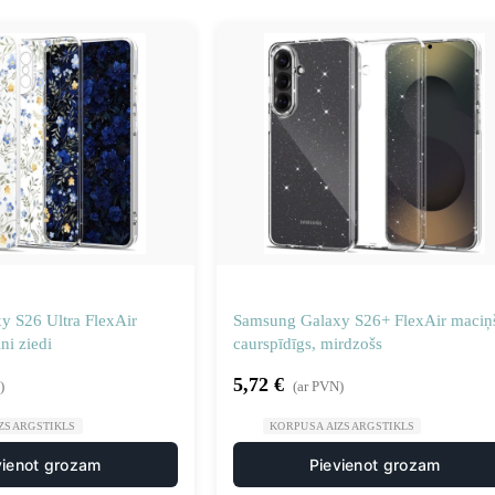
 S26 Ultra FlexAir
Samsung Galaxy S26+ FlexAir maciņ
ni ziedi
caurspīdīgs, mirdzošs
5,72
€
)
(ar PVN)
ZSARGSTIKLS
KORPUSA AIZSARGSTIKLS
vienot grozam
Pievienot grozam