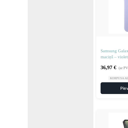
Samsung Galax
maciņš – violet
36,97
€
(ar P
KORPUSA AI
Pie