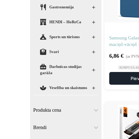
+
Gastronomija
+
HENDI – HoReCa
+
Sports un tūrisms
Samsung Galax
maciņš-vāciņš –
+
Svari
6,86
€
(ar PVN
Darbnīcas studijas
KORPUSA AI
+
garāža
Pie
+
Veselība un skaistums
Produkta cena
Brendi