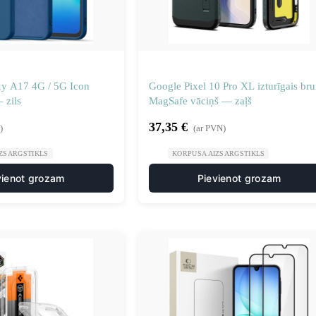
y A17 4G / 5G Icon
Google Pixel 10 Pro XL izturīgais br
 zils
MagSafe vāciņš — zaļš
37,35
€
)
(ar PVN)
ZSARGSTIKLS
KORPUSA AIZSARGSTIKLS
vienot grozam
Pievienot grozam