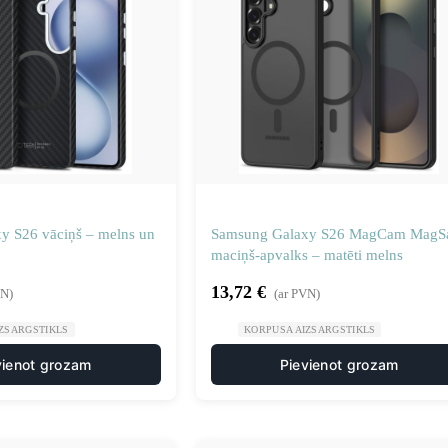
y S26 vāciņš – melns un
Samsung Galaxy S26 MagCam MagS
maciņš-apvalks – matēti melns
13,72
€
VN)
(ar PVN)
ZSARGSTIKLS
KORPUSA AIZSARGSTIKLS
vienot grozam
Pievienot grozam