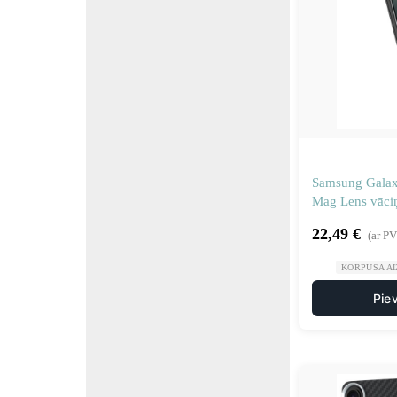
Samsung Galax
Mag Lens vāci
22,49
€
(ar P
KORPUSA AI
Pie