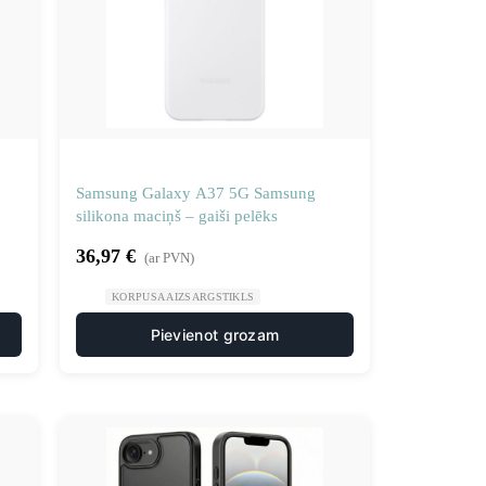
Samsung Galaxy A37 5G Samsung
silikona maciņš – gaiši pelēks
36,97
€
(ar PVN)
KORPUSA AIZSARGSTIKLS
Pievienot grozam