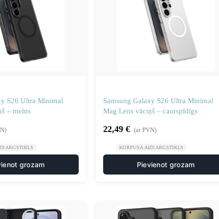
y S26 Ultra Minimal
Samsung Galaxy S26 Ultra Minimal
ņš – melns
Mag Lens vāciņš – caurspīdīgs
22,49
€
VN)
(ar PVN)
ZSARGSTIKLS
KORPUSA AIZSARGSTIKLS
vienot grozam
Pievienot grozam