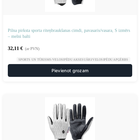
Pilna pirksta sporta riteņbraukšanas cimdi, pavasaris/vasara, S izmērs
– melni balti
32,11
€
(ar PVN)
SPORTS UN TŪRISMS/VELOSIPĒDU AKSESUĀRI/VELOSIPĒDU APĢĒRBS
Pievienot grozam