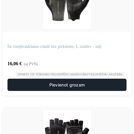
Īsi riteņbraukšanas cimdi bez pirkstiem, L izmērs – zaļi
16,06
€
(ar PVN)
SPORTS UN TŪRISMS/VELOSIPĒDU AKSESUĀRI/VELOSIPĒDU APĢĒRBS
Pievienot grozam