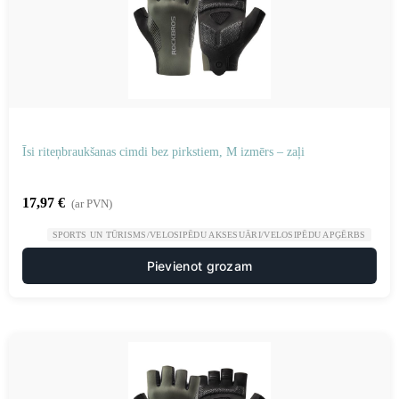
Īsi riteņbraukšanas cimdi bez pirkstiem, M izmērs – zaļi
17,97
€
(ar PVN)
SPORTS UN TŪRISMS/VELOSIPĒDU AKSESUĀRI/VELOSIPĒDU APĢĒRBS
Pievienot grozam