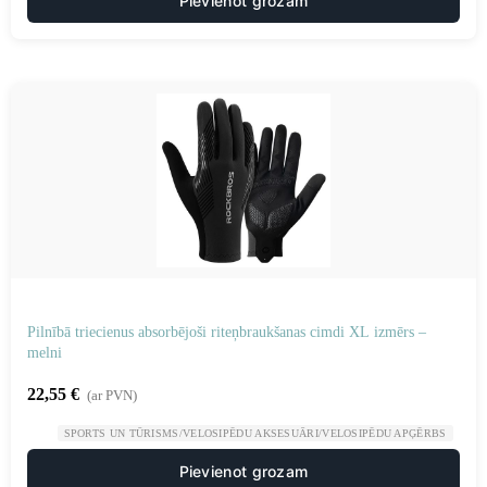
Pievienot grozam
Pilnībā triecienus absorbējoši riteņbraukšanas cimdi XL izmērs –
melni
22,55
€
(ar PVN)
SPORTS UN TŪRISMS/VELOSIPĒDU AKSESUĀRI/VELOSIPĒDU APĢĒRBS
Pievienot grozam