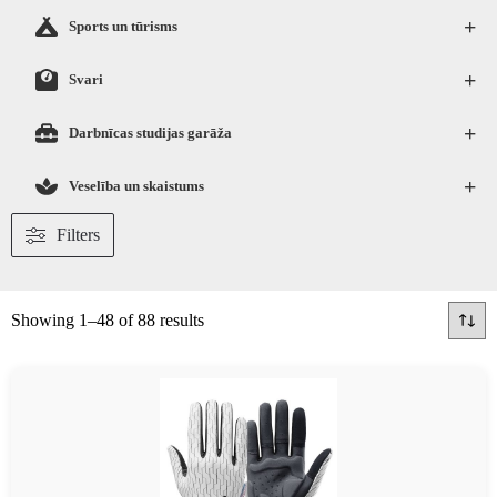
+
Sports un tūrisms
+
Svari
+
Darbnīcas studijas garāža
+
Veselība un skaistums
Filters
Showing 1–48 of 88 results