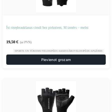
Īsi riteņbraukšanas cimdi bez pirkstiem, M izmērs – melni
19,50
€
(ar PVN)
SPORTS UN TŪRISMS/VELOSIPĒDU AKSESUĀRI/VELOSIPĒDU APĢĒRBS
Pievienot grozam