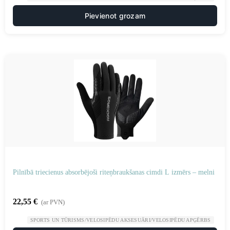
Pievienot grozam
Pilnībā triecienus absorbējoši riteņbraukšanas cimdi L izmērs – melni
22,55
€
(ar PVN)
SPORTS UN TŪRISMS/VELOSIPĒDU AKSESUĀRI/VELOSIPĒDU APĢĒRBS