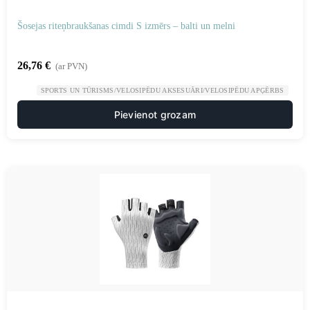
Šosejas riteņbraukšanas cimdi S izmērs – balti un melni
26,76
€
(ar PVN)
SPORTS UN TŪRISMS/VELOSIPĒDU AKSESUĀRI/VELOSIPĒDU APĢĒRBS
Pievienot grozam