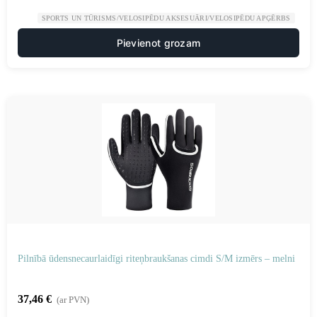
SPORTS UN TŪRISMS/VELOSIPĒDU AKSESUĀRI/VELOSIPĒDU APĢĒRBS
Pievienot grozam
Pilnībā ūdensnecaurlaidīgi riteņbraukšanas cimdi S/M izmērs – melni
37,46
€
(ar PVN)