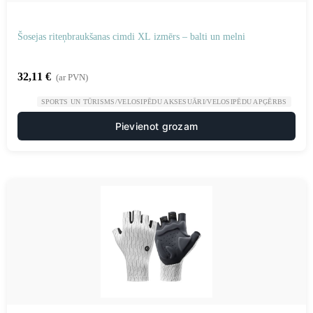
Šosejas riteņbraukšanas cimdi XL izmērs – balti un melni
32,11
€
(ar PVN)
SPORTS UN TŪRISMS/VELOSIPĒDU AKSESUĀRI/VELOSIPĒDU APĢĒRBS
Pievienot grozam