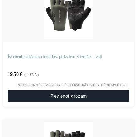
Īsi riteņbraukšanas cimdi bez pirkstiem S izmērs – zaļi
19,50
€
(ar PVN)
SPORTS UN TŪRISMS/VELOSIPĒDU AKSESUĀRI/VELOSIPĒDU APĢĒRBS
Pievienot grozam