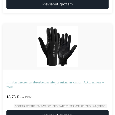
Pievienot grozam
Pilnībā triecienus absorbējoši riteņbraukšanas cimdi, XXL izmērs –
melni
18,73
€
(ar PVN)
SPORTS UN TŪRISMS/VELOSIPĒDU AKSESUĀRI/VELOSIPĒDU APĢĒRBS