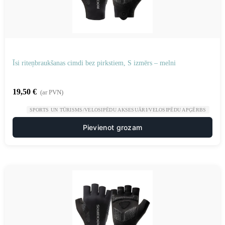
Īsi riteņbraukšanas cimdi bez pirkstiem, S izmērs – melni
19,50
€
(ar PVN)
SPORTS UN TŪRISMS/VELOSIPĒDU AKSESUĀRI/VELOSIPĒDU APĢĒRBS
Pievienot grozam