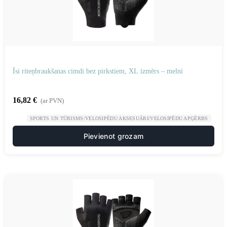
Īsi riteņbraukšanas cimdi bez pirkstiem, XL izmērs – melni
16,82
€
(ar PVN)
SPORTS UN TŪRISMS/VELOSIPĒDU AKSESUĀRI/VELOSIPĒDU APĢĒRBS
Pievienot grozam