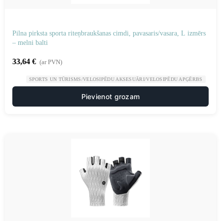
Pilna pirksta sporta riteņbraukšanas cimdi, pavasaris/vasara, L izmērs
– melni balti
33,64
€
(ar PVN)
SPORTS UN TŪRISMS/VELOSIPĒDU AKSESUĀRI/VELOSIPĒDU APĢĒRBS
Pievienot grozam