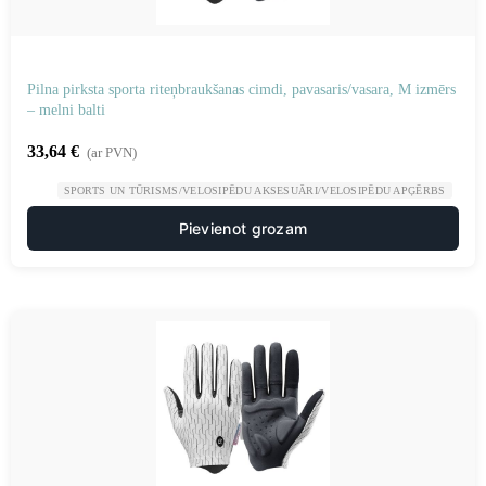
Pilna pirksta sporta riteņbraukšanas cimdi, pavasaris/vasara, M izmērs
– melni balti
33,64
€
(ar PVN)
SPORTS UN TŪRISMS/VELOSIPĒDU AKSESUĀRI/VELOSIPĒDU APĢĒRBS
Pievienot grozam