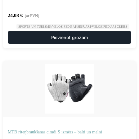
24,08
€
(ar PVN)
SPORTS UN TŪRISMS/VELOSIPĒDU AKSESUĀRI/VELOSIPĒDU APĢĒRBS
Pievienot grozam
MTB riteņbraukšanas cimdi S izmērs – balti un melni