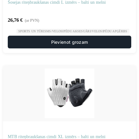
Šosejas riteņbraukšanas cimdi L izmērs – balti un melni
26,76
€
(ar PVN)
SPORTS UN TŪRISMS/VELOSIPĒDU AKSESUĀRI/VELOSIPĒDU APĢĒRBS
Pievienot grozam
MTB riteņbraukšanas cimdi XL izmērs – balti un melni