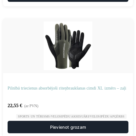
Pilnībā triecienus absorbējoši riteņbraukšanas cimdi XL izmērs – zaļi
22,55
€
(ar PVN)
SPORTS UN TŪRISMS/VELOSIPĒDU AKSESUĀRI/VELOSIPĒDU APĢĒRBS
Pievienot grozam