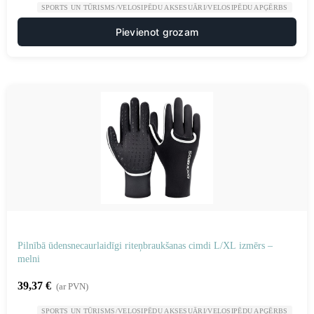
SPORTS UN TŪRISMS/VELOSIPĒDU AKSESUĀRI/VELOSIPĒDU APĢĒRBS
Pievienot grozam
Pilnībā ūdensnecaurlaidīgi riteņbraukšanas cimdi L/XL izmērs –
melni
39,37
€
(ar PVN)
SPORTS UN TŪRISMS/VELOSIPĒDU AKSESUĀRI/VELOSIPĒDU APĢĒRBS