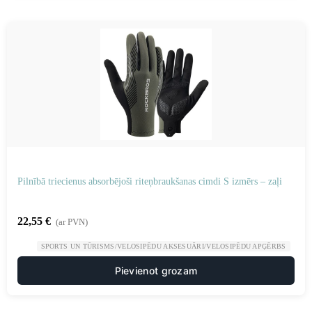
Pilnībā triecienus absorbējoši riteņbraukšanas cimdi S izmērs – zaļi
22,55
€
(ar PVN)
SPORTS UN TŪRISMS/VELOSIPĒDU AKSESUĀRI/VELOSIPĒDU APĢĒRBS
Pievienot grozam