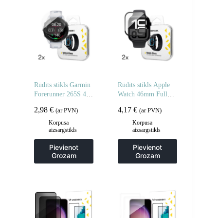
Rūdīts stikls Garmin
Rūdīts stikls Apple
Forerunner 265S 46
Watch 46mm Full
mm Full Glue
Glue – 2 gab.
2,98
€
4,17
€
(ar PVN)
(ar PVN)
pulkstenim – 2 gab.
Korpusa
Korpusa
aizsargstikls
aizsargstikls
Pievienot
Pievienot
Grozam
Grozam