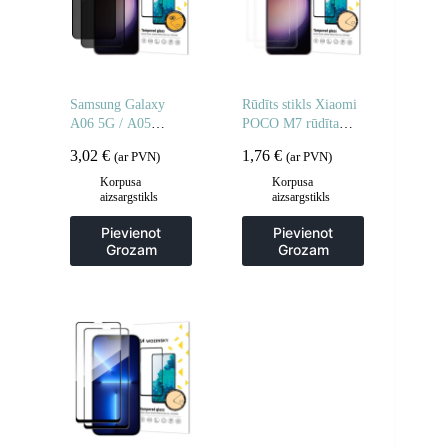
Samsung Galaxy
Rūdīts stikls Xiaomi
A06 5G / A05
POCO M7 rūdīta
privātuma rūdīts
stikla aizsargstikls –
3,02
€
1,76
€
(ar PVN)
(ar PVN)
stikls privātuma
2 gab.
aizsardzībai – 2 gab.
Korpusa
Korpusa
aizsargstikls
aizsargstikls
Pievienot
Pievienot
Grozam
Grozam