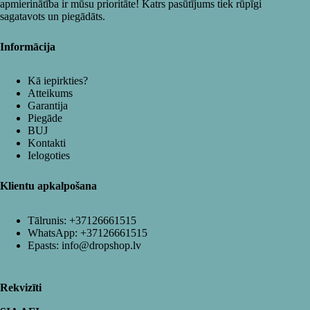
apmierinātība ir mūsu prioritāte! Katrs pasūtījums tiek rūpīgi
sagatavots un piegādāts.
Informācija
Kā iepirkties?
Atteikums
Garantija
Piegāde
BUJ
Kontakti
Ielogoties
Klientu apkalpošana
Tālrunis:
+37126661515
WhatsApp:
+37126661515
Epasts:
info@dropshop.lv
Rekvizīti