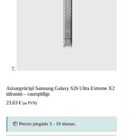
Aizsargvāciņš Samsung Galaxy S26 Ultra Extreme X2
tālrunim – caurspīdīgs
23,63
€
(ar PVN)
📦 Preces piegāde 3 - 10 dienas.