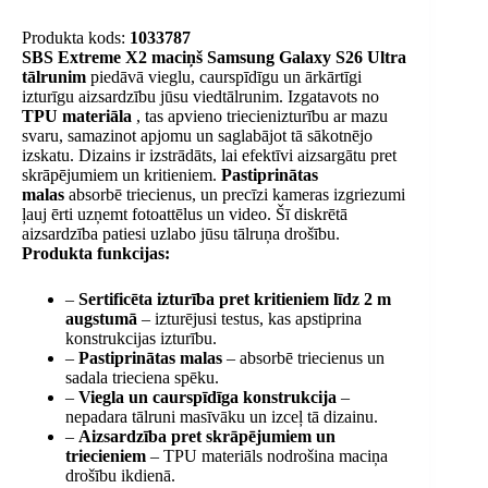
Produkta kods:
1033787
SBS Extreme X2 maciņš Samsung Galaxy S26 Ultra
tālrunim
piedāvā vieglu, caurspīdīgu un ārkārtīgi
izturīgu aizsardzību jūsu viedtālrunim. Izgatavots no
TPU materiāla
, tas apvieno triecienizturību ar mazu
svaru, samazinot apjomu un saglabājot tā sākotnējo
izskatu. Dizains ir izstrādāts, lai efektīvi aizsargātu pret
skrāpējumiem un kritieniem.
Pastiprinātas
malas
absorbē triecienus, un precīzi kameras izgriezumi
ļauj ērti uzņemt fotoattēlus un video. Šī diskrētā
aizsardzība patiesi uzlabo jūsu tālruņa drošību.
Produkta funkcijas:
–
Sertificēta izturība pret kritieniem līdz 2 m
augstumā
– izturējusi testus, kas apstiprina
konstrukcijas izturību.
–
Pastiprinātas malas
– absorbē triecienus un
sadala trieciena spēku.
–
Viegla un caurspīdīga konstrukcija
–
nepadara tālruni masīvāku un izceļ tā dizainu.
–
Aizsardzība pret skrāpējumiem un
triecieniem
– TPU materiāls nodrošina maciņa
drošību ikdienā.