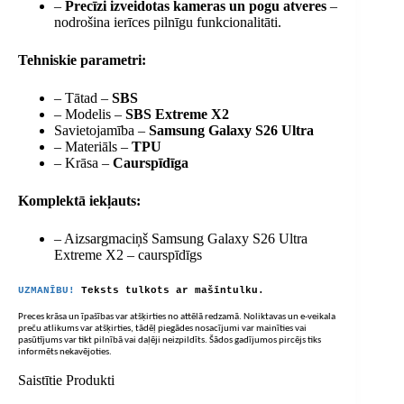
–
Precīzi izveidotas kameras un pogu atveres
–
nodrošina ierīces pilnīgu funkcionalitāti.
Tehniskie parametri:
– Tātad –
SBS
– Modelis –
SBS Extreme X2
Savietojamība –
Samsung Galaxy S26 Ultra
– Materiāls –
TPU
– Krāsa –
Caurspīdīga
Komplektā iekļauts:
– Aizsargmaciņš Samsung Galaxy S26 Ultra
Extreme X2 – caurspīdīgs
UZMANĪBU!
Teksts tulkots ar mašīntulku.
Preces krāsa un īpašības var atšķirties no attēlā redzamā. Noliktavas un e-veikala
preču atlikums var atšķirties, tādēļ piegādes nosacījumi var mainīties vai
pasūtījums var tikt pilnībā vai daļēji neizpildīts. Šādos gadījumos pircējs tiks
informēts nekavējoties.
Saistītie Produkti