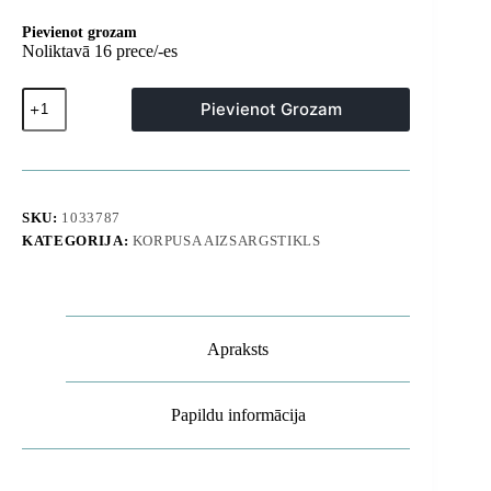
Pievienot grozam
Noliktavā 16 prece/-es
Aizsargvāciņš
Pievienot Grozam
Samsung
Galaxy
S26
Ultra
Extreme
X2
SKU:
1033787
tālrunim
KATEGORIJA:
KORPUSA AIZSARGSTIKLS
-
caurspīdīgs
daudzums
Apraksts
Papildu informācija