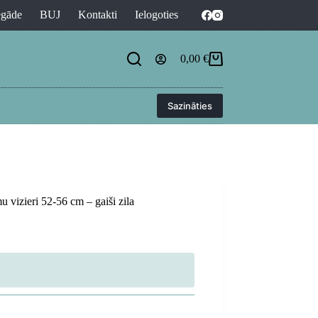
egāde
BUJ
Kontakti
Ielogoties
0,00
€
Shopping
cart
Sazināties
vizieri 52-56 cm – gaiši zila