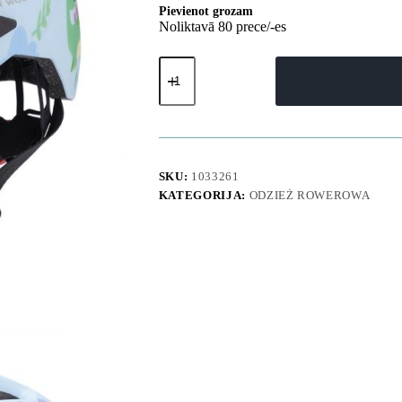
Pievienot grozam
Noliktavā 80 prece/-es
Bērnu
MTB
velosipēda
ķivere
ar
noņemamu
vizieri
52-
SKU:
1033261
56
KATEGORIJA:
ODZIEŻ ROWEROWA
cm
-
gaiši
zila
daudzums