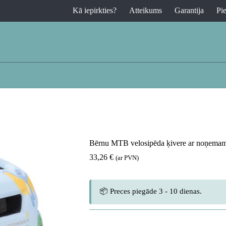
Kā iepirkties?
Atteikums
Garantija
Pi
Bērnu MTB velosipēda ķivere ar noņemamu 
33,26
€
(ar PVN)
📦 Preces piegāde 3 - 10 dienas.