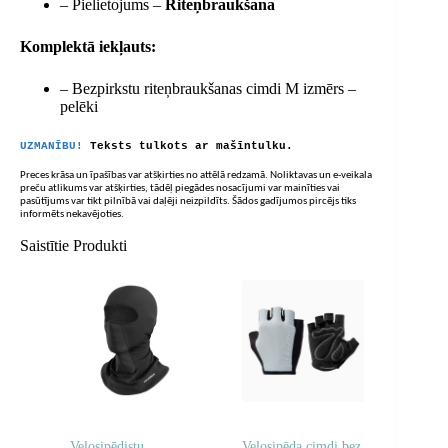
– Pielietojums –
Riteņbraukšana
Komplektā iekļauts:
– Bezpirkstu riteņbraukšanas cimdi M izmērs –
pelēki
UZMANĪBU!
Teksts tulkots ar mašīntulku.
Preces krāsa un īpašības var atšķirties no attēlā redzamā. Noliktavas un e-veikala
preču atlikums var atšķirties, tādēļ piegādes nosacījumi var mainīties vai
pasūtījums var tikt pilnībā vai daļēji neizpildīts. Šādos gadījumos pircējs tiks
informēts nekavējoties.
Saistītie Produkti
Velosipēdistu
Velosipēda cimdi bez