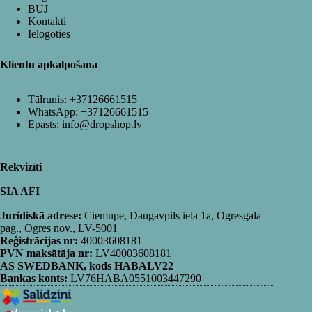
BUJ
Kontakti
Ielogoties
Klientu apkalpošana
Tālrunis:
+37126661515
WhatsApp:
+37126661515
Epasts:
info@dropshop.lv
Rekvizīti
SIA AFI
Juridiskā adrese:
Ciemupe, Daugavpils iela 1a, Ogresgala
pag., Ogres nov., LV-5001
Reģistrācijas nr:
40003608181
PVN maksātāja nr:
LV40003608181
AS SWEDBANK, kods HABALV22
Bankas konts:
LV76HABA0551003447290