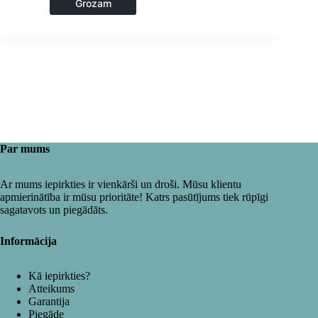
Grozam
Par mums
Ar mums iepirkties ir vienkārši un droši. Mūsu klientu
apmierinātība ir mūsu prioritāte! Katrs pasūtījums tiek rūpīgi
sagatavots un piegādāts.
Informācija
Kā iepirkties?
Atteikums
Garantija
Piegāde