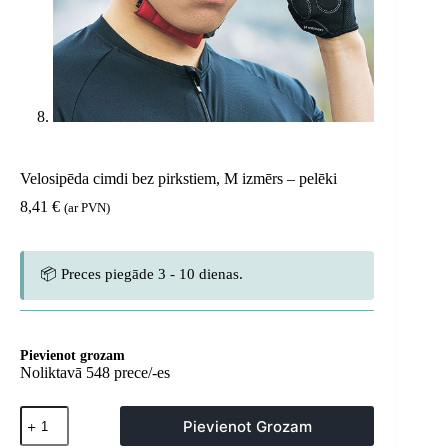
Velosipēda cimdi bez pirkstiem, M izmērs – pelēki
8,41
€
(ar PVN)
📦 Preces piegāde 3 - 10 dienas.
Pievienot grozam
Noliktavā 548 prece/-es
Velosipēda
Pievienot Grozam
cimdi
bez