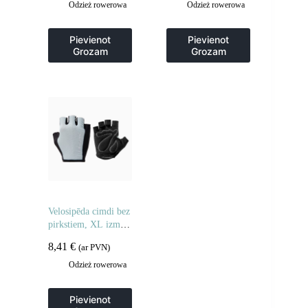
Odzież rowerowa
Odzież rowerowa
Pievienot
Pievienot
Grozam
Grozam
Velosipēda cimdi bez
pirkstiem, XL izmērs
– pelēki
8,41
€
(ar PVN)
Odzież rowerowa
Pievienot