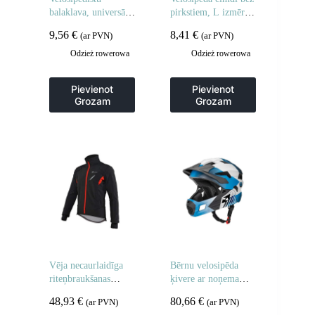
balaklava, universāla
pirkstiem, L izmērs –
izmēra – melna
pelēki
9,56
€
8,41
€
(ar PVN)
(ar PVN)
Odzież rowerowa
Odzież rowerowa
Pievienot
Pievienot
Grozam
Grozam
Vēja necaurlaidīga
Bērnu velosipēda
riteņbraukšanas
ķivere ar noņemamu
sporta jaka XL
zodu, M izmērs 54-
48,93
€
80,66
€
(ar PVN)
(ar PVN)
izmērs – melna
57 cm – zila