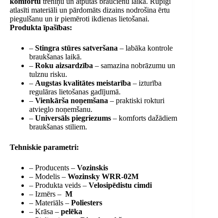
komfortu
treniņu un atpūtas braucienu laikā. Rūpīgi
atlasīti materiāli un pārdomāts dizains nodrošina ērtu
piegulšanu un ir piemēroti ikdienas lietošanai.
Produkta īpašības:
–
Stingra stūres satveršana
– labāka kontrole
braukšanas laikā.
–
Roku aizsardzība
– samazina nobrāzumu un
tulznu risku.
–
Augstas kvalitātes meistarība
– izturība
regulāras lietošanas gadījumā.
–
Vienkārša noņemšana
– praktiski rokturi
atvieglo noņemšanu.
–
Universāls piegriezums
– komforts dažādiem
braukšanas stiliem.
Tehniskie parametri:
– Producents –
Vozinskis
– Modelis –
Wozinsky WRR-02M
– Produkta veids –
Velosipēdistu cimdi
– Izmērs –
M
– Materiāls –
Poliesters
– Krāsa –
pelēka