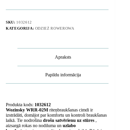
pirkstiem,
M
izmērs
-
SKU:
1032612
pelēki
KATEGORIJA:
ODZIEŻ ROWEROWA
daudzums
Apraksts
Papildu informācija
Produkta kods:
1032612
Wozinsky WRR-02M
riteņbraukšanas cimdi ir
izstrādāti, domājot par komfortu un kontroli braukšanas
laikā. Tie nodrošina
drošu satvērienu uz stūres
,
aizsargā rokas no nodiluma un
uzlabo