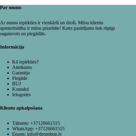
Par mums
Ar mums iepirkties ir vienkārši un droši. Mūsu klientu
apmierinātība ir mūsu prioritāte! Katrs pasūtījums tiek rūpīgi
sagatavots un piegādāts.
Informācija
Kā iepirkties?
Atteikums
Garantija
Piegāde
BUJ
Kontakti
Ielogoties
Klientu apkalpošana
Tālrunis:
+37126661515
WhatsApp:
+37126661515
Epasts:
info@dropshop.lv