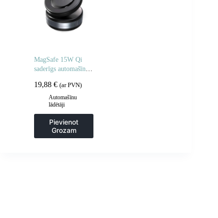
MagSafe 15W Qi
saderīgs automašīnas
lādētāja turētājs –
19,88
€
(ar PVN)
melns
Automašīnu
lādētāji
Pievienot
Grozam