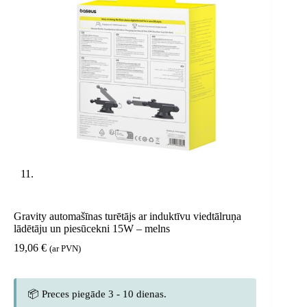
Gravity automašīnas turētājs ar induktīvu viedtālruņa
lādētāju un piesūcekni 15W – melns
19,06
€
(ar PVN)
📦 Preces piegāde 3 - 10 dienas.