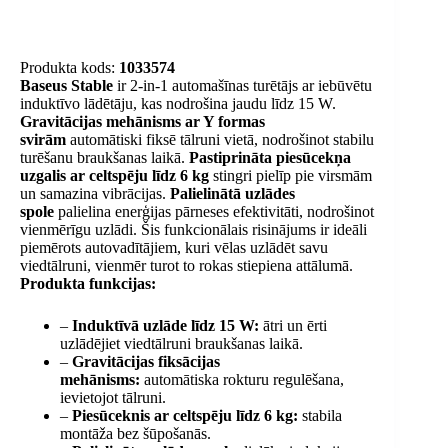
Produkta kods:
1033574
Baseus Stable
ir 2-in-1 automašīnas turētājs ar iebūvētu
induktīvo lādētāju, kas nodrošina jaudu līdz 15 W.
Gravitācijas mehānisms ar Y formas
svirām
automātiski fiksē tālruni vietā, nodrošinot stabilu
turēšanu braukšanas laikā.
Pastiprināta piesūcekņa
uzgalis ar celtspēju līdz 6 kg
stingri pielīp pie virsmām
un samazina vibrācijas.
Palielinātā uzlādes
spole
palielina enerģijas pārneses efektivitāti, nodrošinot
vienmērīgu uzlādi. Šis funkcionālais risinājums ir ideāli
piemērots autovadītājiem, kuri vēlas uzlādēt savu
viedtālruni, vienmēr turot to rokas stiepiena attālumā.
Produkta funkcijas:
–
Induktīvā uzlāde līdz 15 W:
ātri un ērti
uzlādējiet viedtālruni braukšanas laikā.
–
Gravitācijas fiksācijas
mehānisms:
automātiska rokturu regulēšana,
ievietojot tālruni.
–
Piesūceknis ar celtspēju līdz 6 kg:
stabila
montāža bez šūpošanās.