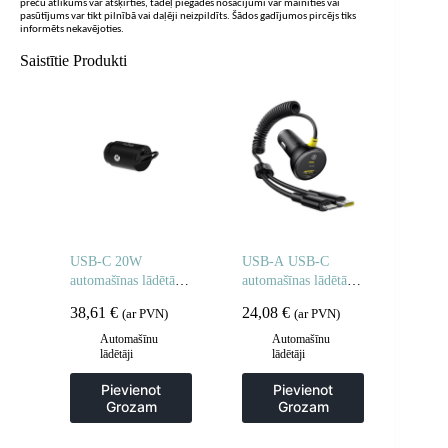
preču atlikums var atšķirties, tādēļ piegādes nosacījumi var mainīties vai
pasūtījums var tikt pilnībā vai daļēji neizpildīts. Šādos gadījumos pircējs tiks
informēts nekavējoties.
Saistītie Produkti
USB-C 20W
USB-A USB-C
automašīnas lādētājs
automašīnas lādētājs
– melns
ar iPhone Lightning
38,61
€
24,08
€
(ar PVN)
(ar PVN)
USB-C kabeli 60W
1.4m – melns
Automašīnu
Automašīnu
lādētāji
lādētāji
Pievienot
Pievienot
Grozam
Grozam