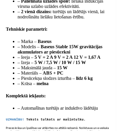
–
Palielināta uzlādes spole:
lielāka indukcijas
virsma uzlabo uzlādes efektivitāti.
–
2 vienā dizains:
turētājs un lādētājs vienā, lai
nodrošinātu lielāku lietošanas ērtību.
Tehniskie parametri:
– Marka –
Baseus
– Modelis –
Baseus Stable 15W gravitācijas
akumulators ar piesūcekni
– Ieeja –
5 V = 2 A 9 V = 2 A 12 V = 1,67 A
– Izeja –
5 W / 7,5 W / 10 W / 15 W
– Maksimālā jauda –
15 W
– Materiāls –
ABS + PC
– Piesūcekņa slodzes izturība –
līdz 6 kg
– Krāsa –
melna
Komplektā iekļauts:
– Automašīnas turētājs ar induktīvo lādētāju
UZMANĪBU!
Teksts tulkots ar mašīntulku.
Preces krāsa un īpašības var atšķirties no attēlā redzamā. Noliktavas un e-veikala