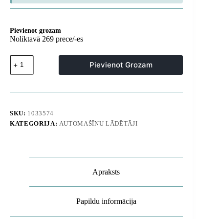
Pievienot grozam
Noliktavā 269 prece/-es
Gravity
Pievienot Grozam
automašīnas
turētājs
ar
induktīvu
viedtālruņa
lādētāju
SKU:
1033574
un
KATEGORIJA:
AUTOMAŠĪNU LĀDĒTĀJI
piesūcekni
15W
-
melns
daudzums
Apraksts
Papildu informācija