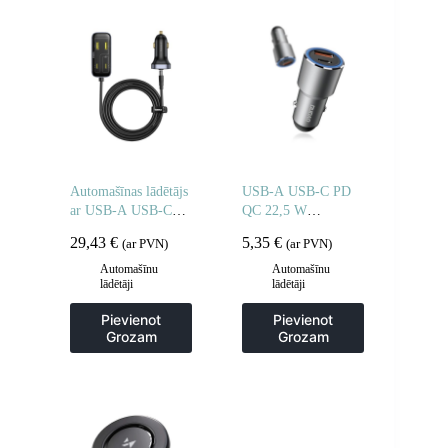
Automašīnas lādētājs
USB-A USB-C PD
ar USB-A USB-C
QC 22,5 W
pagarinātāja kabeli
automašīnas lādētājs
29,43
€
5,35
€
(ar PVN)
(ar PVN)
110W 1.5m – melns
– pelēks
Automašīnu
Automašīnu
lādētāji
lādētāji
Pievienot
Pievienot
Grozam
Grozam