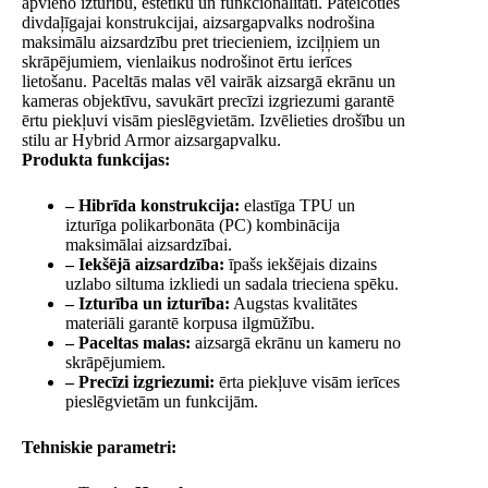
apvieno izturību, estētiku un funkcionalitāti. Pateicoties
divdaļīgajai konstrukcijai, aizsargapvalks nodrošina
maksimālu aizsardzību pret triecieniem, izciļņiem un
skrāpējumiem, vienlaikus nodrošinot ērtu ierīces
lietošanu. Paceltās malas vēl vairāk aizsargā ekrānu un
kameras objektīvu, savukārt precīzi izgriezumi garantē
ērtu piekļuvi visām pieslēgvietām. Izvēlieties drošību un
stilu ar Hybrid Armor aizsargapvalku.
Produkta funkcijas:
– Hibrīda konstrukcija:
elastīga TPU un
izturīga polikarbonāta (PC) kombinācija
maksimālai aizsardzībai.
– Iekšējā aizsardzība:
īpašs iekšējais dizains
uzlabo siltuma izkliedi un sadala trieciena spēku.
– Izturība un izturība:
Augstas kvalitātes
materiāli garantē korpusa ilgmūžību.
– Paceltas malas:
aizsargā ekrānu un kameru no
skrāpējumiem.
– Precīzi izgriezumi:
ērta piekļuve visām ierīces
pieslēgvietām un funkcijām.
Tehniskie parametri: