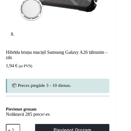
Hibrīda bruņu maciņš Samsung Galaxy A26 tālrunim –
zils
1,94
€
(ar PVN)
📦 Preces piegāde 3 - 10 dienas.
Pievienot grozam
Noliktavā 285 prece/-es
Hibrīda
Pievienot Grozam