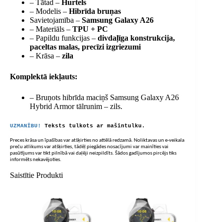
– Tātad –
Hurtels
– Modelis –
Hibrīda bruņas
Savietojamība –
Samsung Galaxy A26
– Materiāls –
TPU + PC
– Papildu funkcijas –
divdaļīga konstrukcija,
paceltas malas, precīzi izgriezumi
– Krāsa –
zila
Komplektā iekļauts:
– Bruņots hibrīda maciņš Samsung Galaxy A26
Hybrid Armor tālrunim – zils.
UZMANĪBU!
Teksts tulkots ar mašīntulku.
Preces krāsa un īpašības var atšķirties no attēlā redzamā. Noliktavas un e-veikala
preču atlikums var atšķirties, tādēļ piegādes nosacījumi var mainīties vai
pasūtījums var tikt pilnībā vai daļēji neizpildīts. Šādos gadījumos pircējs tiks
informēts nekavējoties.
Saistītie Produkti