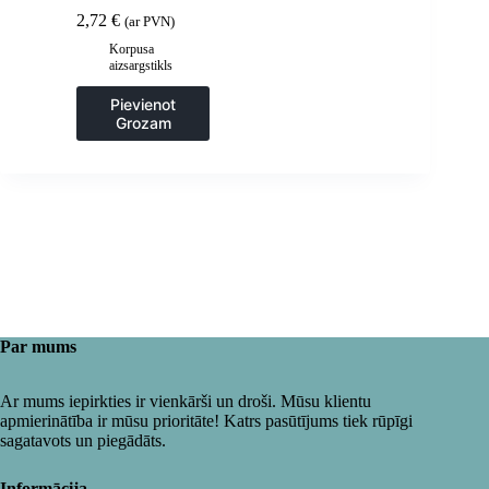
rūdīts stikls – 2 gab.
2,72
€
(ar PVN)
Korpusa
aizsargstikls
Pievienot
Grozam
Par mums
Ar mums iepirkties ir vienkārši un droši. Mūsu klientu
apmierinātība ir mūsu prioritāte! Katrs pasūtījums tiek rūpīgi
sagatavots un piegādāts.
Informācija