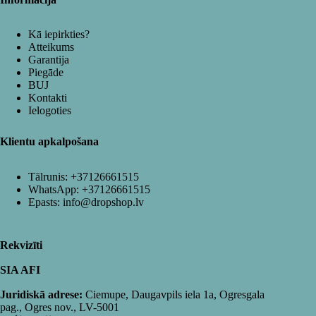
Kā iepirkties?
Atteikums
Garantija
Piegāde
BUJ
Kontakti
Ielogoties
Klientu apkalpošana
Tālrunis:
+37126661515
WhatsApp:
+37126661515
Epasts:
info@dropshop.lv
Rekvizīti
SIA AFI
Juridiskā adrese:
Ciemupe, Daugavpils iela 1a, Ogresgala
pag., Ogres nov., LV-5001