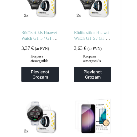
Rūdīts stikls Huawei
Rūdīts stikls Huawei
Watch GT 5 / GT 5
Watch GT 5 / GT 5
Pro / GT 4 / GT 4
Pro / GT 4 / GT 4
3,37
€
3,63
€
(ar PVN)
(ar PVN)
Pro / GT 3 / GT 3
Pro / GT 3 / GT 3
Pro Full Glue 42mm
Pro Full Glue 46 mm
Korpusa
Korpusa
aizsargstikls
aizsargstikls
– 2 gab.
– 2 gab.
Pievienot
Pievienot
Grozam
Grozam