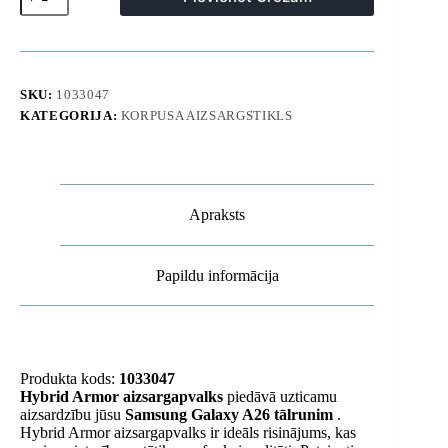
bruņu
maciņš
Samsung
Galaxy
A26
tālrunim
SKU:
1033047
-
KATEGORIJA:
KORPUSA AIZSARGSTIKLS
zils
daudzums
Apraksts
Papildu informācija
Produkta kods:
1033047
Hybrid Armor aizsargapvalks
piedāvā uzticamu
aizsardzību jūsu
Samsung Galaxy A26 tālrunim
.
Hybrid Armor aizsargapvalks ir ideāls risinājums, kas