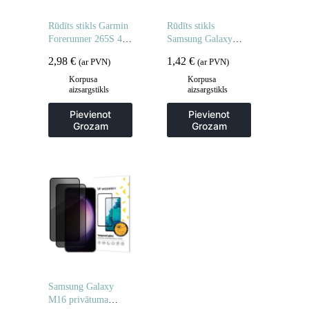
Rūdīts stikls Garmin
Rūdīts stikls
Forerunner 265S 46
Samsung Galaxy
mm Full Glue
A06 5G / A05 rūdīta
2,98
€
1,42
€
(ar PVN)
(ar PVN)
pulkstenim – 2 gab.
stikla – 2 gab.
Korpusa
Korpusa
aizsargstikls
aizsargstikls
Pievienot
Pievienot
Grozam
Grozam
Samsung Galaxy
M16 privātuma