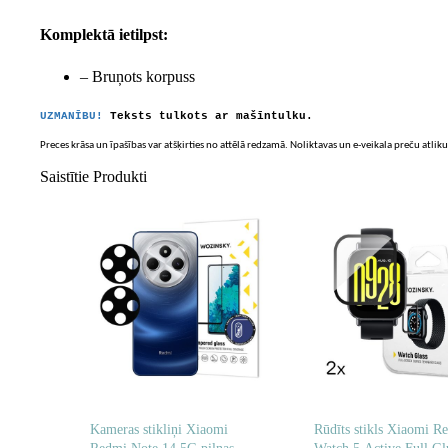
Komplektā ietilpst:
– Bruņots korpuss
UZMANĪBU!
Teksts tulkots ar mašīntulku.
Preces krāsa un īpašības var atšķirties no attēlā redzamā. Noliktavas un e-veikala preču atliku
Saistītie Produkti
Kameras stikliņi Xiaomi
Rūdīts stikls Xiaomi R