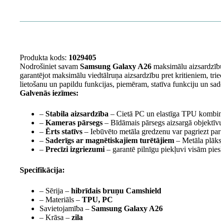
Produkta kods:
1029405
Nodrošiniet savam
Samsung Galaxy A26
maksimālu aizsardzīb
garantējot maksimālu viedtālruņa aizsardzību pret kritieniem, t
lietošanu un papildu funkcijas, piemēram, statīva funkciju un sa
Galvenās iezīmes:
–
Stabila aizsardzība
– Cietā PC un elastīga TPU kombināc
–
Kameras pārsegs
– Bīdāmais pārsegs aizsargā objektīv
–
Ērts statīvs
– Iebūvēto metāla gredzenu var pagriezt par 
–
Saderīgs ar magnētiskajiem turētājiem
– Metāla plāksn
–
Precīzi izgriezumi
– garantē pilnīgu piekļuvi visām pie
Specifikācija:
– Sērija –
hibrīdais bruņu Camshield
– Materiāls –
TPU, PC
Savietojamība –
Samsung Galaxy A26
– Krāsa –
zila