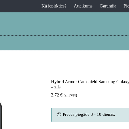
Kā iepirkties?
Atteikums
Garantija
Pi
Hybrid Armor Camshield Samsung Galaxy A
– zils
2,72
€
(ar PVN)
📦 Preces piegāde 3 - 10 dienas.