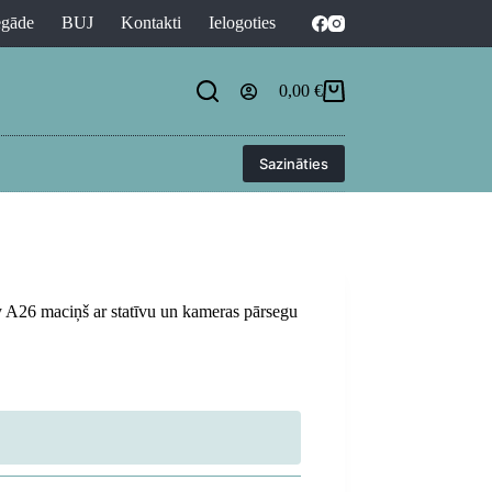
egāde
BUJ
Kontakti
Ielogoties
0,00
€
Shopping
cart
Sazināties
26 maciņš ar statīvu un kameras pārsegu