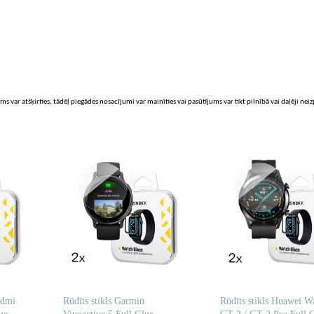
ms var atšķirties, tādēļ piegādes nosacījumi var mainīties vai pasūtījums var tikt pilnībā vai daļēji nei
edmi
Rūdīts stikls Garmin
Rūdīts stikls Huawei W