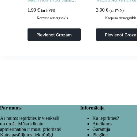
Redmi Note 14 5G pilnas
Watch 5 Active Full Gl
kameras stikli 2 gab.
gab.
1,99
€
3,90
€
(ar PVN)
(ar PVN)
Korpusa aizsargstikls
Korpusa aizsargstikls
Pievienot Grozam
Pievienot Groz
Par mums
Informācija
Ar mums iepirkties ir vienkārši
Kā iepirkties?
un droši. Mūsu klientu
Atteikums
apmierinātība ir mūsu prioritāte!
Garantija
Katrs pasūtījums tiek rūpīgi
Piegāde