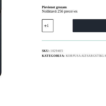
Pievienot grozam
Noliktavā 256 prece/-es
Hybrid
Armor
Camshield
Samsung
Galaxy
A26
maciņš
ar
SKU:
1029405
statīvu
KATEGORIJA:
KORPUSA AIZSARGSTIKL
un
kameras
pārsegu
-
zils
daudzums