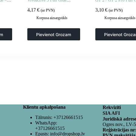
ue – 2
Vivoactive 5 Full Glue
GT 2 / GT 2 Pro Full 
pulkstenim – 2 gab.
mm – 2 gab.
4,17
€
3,10
€
(ar PVN)
(ar PVN)
Korpusa aizsargstikls
Korpusa aizsargstikls
am
Pievienot Grozam
Pievienot Groz
Klientu apkalpošana
Rekvizīti
SIA AFI
Tālrunis:
+37126661515
Juridiskā adres
WhatsApp:
Ogres nov., LV-
+37126661515
Reģistrācijas nr
Epasts:
info@dropshop.lv
PVN maksātāja