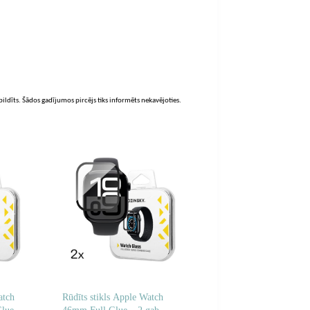
zpildīts. Šādos gadījumos pircējs tiks informēts nekavējoties.
atch
Rūdīts stikls Apple Watch