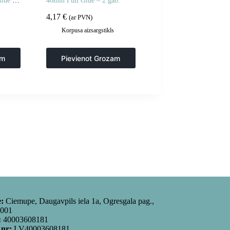
Glue 42
46mm Full Glue – 2 gab.
4,17
€
(ar PVN)
Korpusa aizsargstikls
am
Pievienot Grozam
e:
Ciemupe, Daugavpils iela 1a, Ogresgala pag.,
5001
:
40003608181
 nr:
LV40003608181