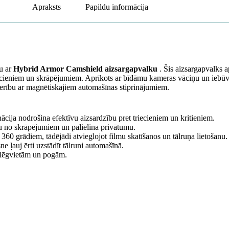
Apraksts
Papildu informācija
u ar
Hybrid Armor Camshield aizsargapvalku
. Šis aizsargapvalks ap
riecieniem un skrāpējumiem. Aprīkots ar bīdāmu kameras vāciņu un iebūv
derību ar magnētiskajiem automašīnas stiprinājumiem.
ija nodrošina efektīvu aizsardzību pret triecieniem un kritieniem.
u no skrāpējumiem un palielina privātumu.
360 grādiem, tādējādi atvieglojot filmu skatīšanos un tālruņa lietošanu.
e ļauj ērti uzstādīt tālruni automašīnā.
slēgvietām un pogām.