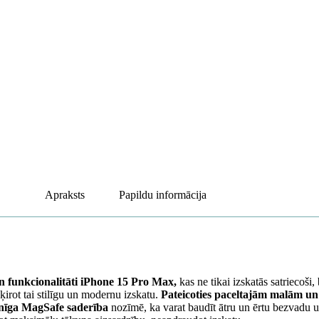
Apraksts
Papildu informācija
n funkcionalitāti iPhone 15 Pro Max,
kas ne tikai izskatās satriecoši,
šķirot tai stilīgu un modernu izskatu.
Pateicoties paceltajām malām un
lnīga MagSafe saderība
nozīmē, ka varat baudīt ātru un ērtu bezvadu u