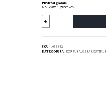
Pievienot grozam
Noliktavā 9 prece/-es
iPhone
15
Pro
Max
silikona
maciņš
ar
gradientu
SKU:
1033882
MagSafe —
KATEGORIJA:
KORPUSA AIZSARGSTIKL
srebrne
daudzums