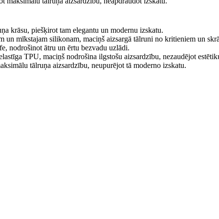
ot maksimālu tālruņa aizsardzību, neapdraudot izskatu.
ruņa krāsu, piešķirot tam elegantu un modernu izskatu.
m un mīkstajam silikonam, maciņš aizsargā tālruni no kritieniem un sk
e, nodrošinot ātru un ērtu bezvadu uzlādi.
elastīga TPU, maciņš nodrošina ilgstošu aizsardzību, nezaudējot estētik
ksimālu tālruņa aizsardzību, neupurējot tā moderno izskatu.