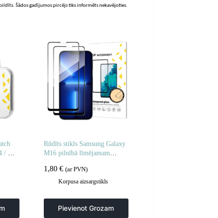
zpildīts. Šādos gadījumos pircējs tiks informēts nekavējoties.
atch
Rūdīts stikls Samsung Galaxy
4 / GT
M16 pilnībā līmējamam
o Full
rūdītam stiklam – 2 gab.
1,80
€
(ar PVN)
Korpusa aizsargstikls
am
Pievienot Grozam