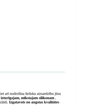
 bet arī nodrošina lielisku aizsardzību jūsu
 izturīgajam, mīkstajam silikonam
,
zlādi.
Izgatavots no augstas kvalitātes