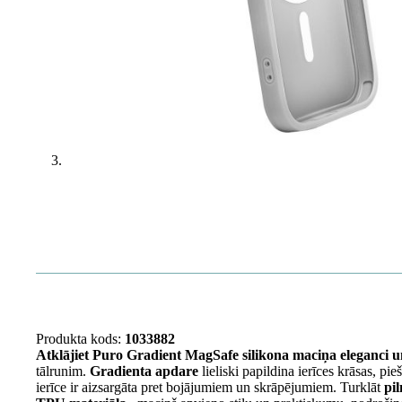
Produkta kods:
1033882
Atklājiet Puro Gradient MagSafe silikona maciņa eleganci u
tālrunim.
Gradienta apdare
lieliski papildina ierīces krāsas, pie
ierīce ir aizsargāta pret bojājumiem un skrāpējumiem. Turklāt
pi