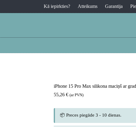
Kā iepirkties?
Atteikums
Garantija
Pi
iPhone 15 Pro Max silikona maciņš ar gr
55,26
€
(ar PVN)
📦 Preces piegāde 3 - 10 dienas.