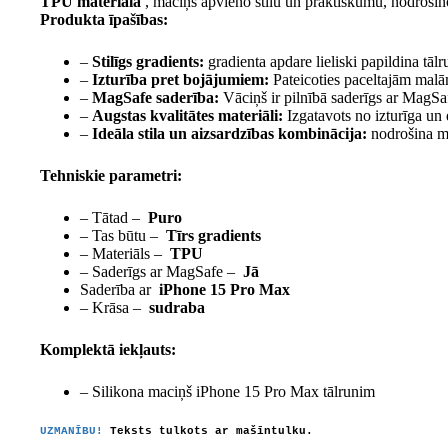
TPU materiāla
, maciņš apvieno stilu un praktiskumu, nodrošin
Produkta īpašības:
–
Stilīgs gradients:
gradienta apdare lieliski papildina tāl
–
Izturība pret bojājumiem:
Pateicoties paceltajām malā
–
MagSafe saderība:
Vāciņš ir pilnībā saderīgs ar MagSaf
–
Augstas kvalitātes materiāli:
Izgatavots no izturīga un 
–
Ideāla stila un aizsardzības kombinācija:
nodrošina ma
Tehniskie parametri:
– Tātad –
Puro
– Tas būtu –
Tīrs gradients
– Materiāls –
TPU
– Saderīgs ar MagSafe –
Jā
Saderība ar
iPhone 15 Pro Max
– Krāsa –
sudraba
Komplektā iekļauts:
– Silikona maciņš iPhone 15 Pro Max tālrunim
UZMANĪBU!
Teksts tulkots ar mašīntulku.