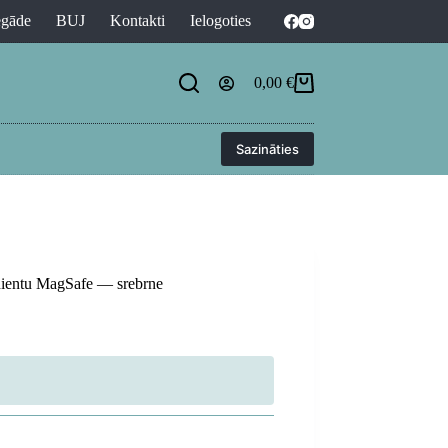
egāde
BUJ
Kontakti
Ielogoties
0,00
€
Shopping
cart
Sazināties
adientu MagSafe — srebrne