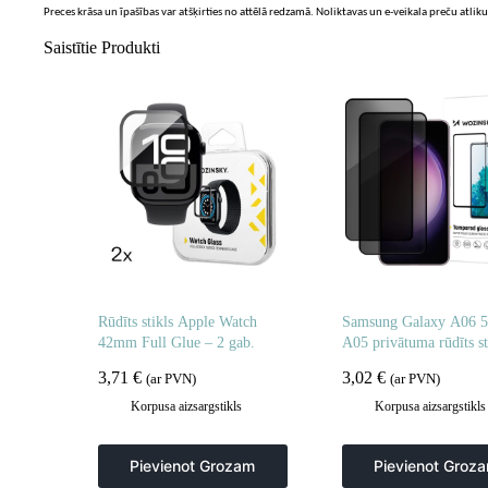
Preces krāsa un īpašības var atšķirties no attēlā redzamā. Noliktavas un e-veikala preču atliku
Saistītie Produkti
Rūdīts stikls Apple Watch
Samsung Galaxy A06 5
42mm Full Glue – 2 gab.
A05 privātuma rūdīts st
privātuma aizsardzībai 
3,71
€
3,02
€
(ar PVN)
(ar PVN)
gab.
Korpusa aizsargstikls
Korpusa aizsargstikls
Pievienot Grozam
Pievienot Groz