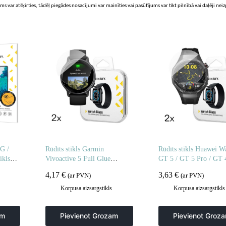
ms var atšķirties, tādēļ piegādes nosacījumi var mainīties vai pasūtījums var tikt pilnībā vai daļēji nei
G /
Rūdīts stikls Garmin
Rūdīts stikls Huawei W
ikls
Vivoactive 5 Full Glue
GT 5 / GT 5 Pro / GT 
– 2
pulkstenim – 2 gab.
4 Pro / GT 3 / GT 3 Pr
4,17
€
3,63
€
(ar PVN)
(ar PVN)
Glue 46 mm – 2 gab.
Korpusa aizsargstikls
Korpusa aizsargstikls
am
Pievienot Grozam
Pievienot Groz