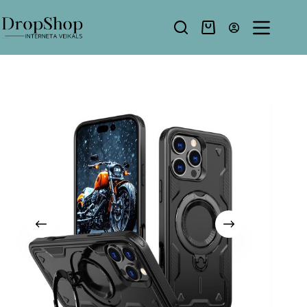
Pāriet
uz
saturu
Shopping
cart