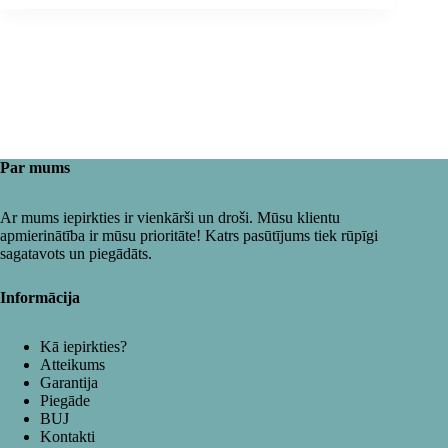
Par mums
Ar mums iepirkties ir vienkārši un droši. Mūsu klientu
apmierinātība ir mūsu prioritāte! Katrs pasūtījums tiek rūpīgi
sagatavots un piegādāts.
Informācija
Kā iepirkties?
Atteikums
Garantija
Piegāde
BUJ
Kontakti