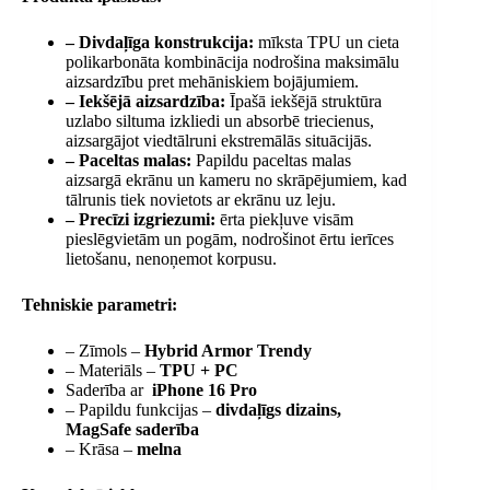
– Divdaļīga konstrukcija:
mīksta TPU un cieta
polikarbonāta kombinācija nodrošina maksimālu
aizsardzību pret mehāniskiem bojājumiem.
– Iekšējā aizsardzība:
Īpašā iekšējā struktūra
uzlabo siltuma izkliedi un absorbē triecienus,
aizsargājot viedtālruni ekstremālās situācijās.
– Paceltas malas:
Papildu paceltas malas
aizsargā ekrānu un kameru no skrāpējumiem, kad
tālrunis tiek novietots ar ekrānu uz leju.
– Precīzi izgriezumi:
ērta piekļuve visām
pieslēgvietām un pogām, nodrošinot ērtu ierīces
lietošanu, nenoņemot korpusu.
Tehniskie parametri:
– Zīmols –
Hybrid Armor Trendy
– Materiāls –
TPU + PC
Saderība ar
iPhone 16 Pro
– Papildu funkcijas –
divdaļīgs dizains,
MagSafe saderība
– Krāsa –
melna