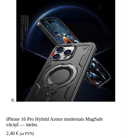
iPhone 16 Pro Hybrid Armor modernais MagSafe
vāciņš — melns
2,40
€
(ar PVN)