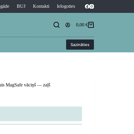
egāde
BUJ
Kontakti
Ielogoties
0,00
€
Shopping
cart
Sazināties
is MagSafe vāciņš — zaļš