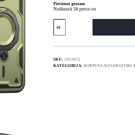
Pievienot grozam
Noliktavā 58 prece/-es
iPhone
16
Pro
Max
Hybrid
Armor
modernais
MagSafe
SKU:
1033872
vāciņš
KATEGORIJA:
KORPUSA AIZSARGSTIKL
—
zaļš
daudzums