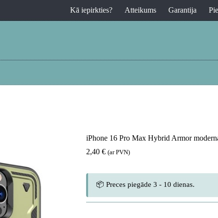
Kā iepirkties?
Atteikums
Garantija
Pi
iPhone 16 Pro Max Hybrid Armor moderna
2,40
€
(ar PVN)
📦 Preces piegāde 3 - 10 dienas.