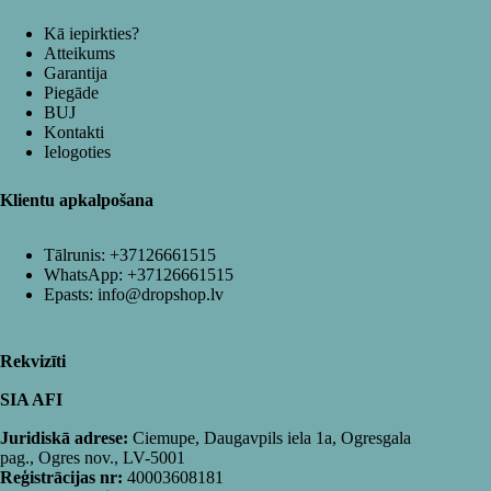
Kā iepirkties?
Atteikums
Garantija
Piegāde
BUJ
Kontakti
Ielogoties
Klientu apkalpošana
Tālrunis:
+37126661515
WhatsApp:
+37126661515
Epasts:
info@dropshop.lv
Rekvizīti
SIA AFI
Juridiskā adrese:
Ciemupe, Daugavpils iela 1a, Ogresgala
pag., Ogres nov., LV-5001
Reģistrācijas nr:
40003608181