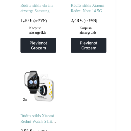
Rūdīta stikla ekrāna
Rūdīts stikls Xiaomi
aizsargs Samsung
Redmi Note 14 5G /
Galaxy M16 rūdīta
Note 14 4G pilnībā
1,30
€
2,48
€
(ar PVN)
(ar PVN)
stikla ekrāna aizsargs
līmējams rūdīts stikls
– 2 gab.
– 2 gab.
Korpusa
Korpusa
aizsargstikls
aizsargstikls
Pievienot
Pievienot
Grozam
Grozam
Rūdīts stikls Xiaomi
Redmi Watch 5 Lite
Full Glue – 2 gab.
2,98
€