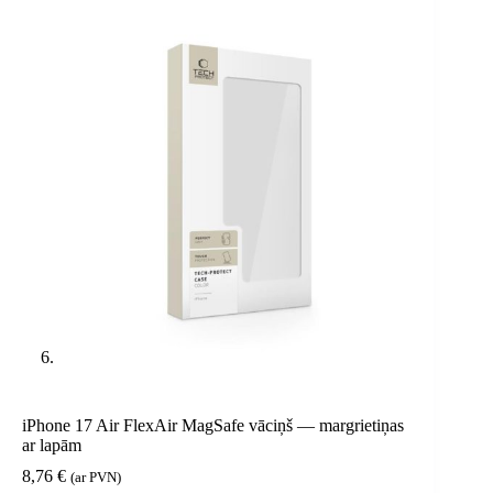
iPhone 17 Air FlexAir MagSafe vāciņš — margrietiņas
ar lapām
8,76
€
(ar PVN)