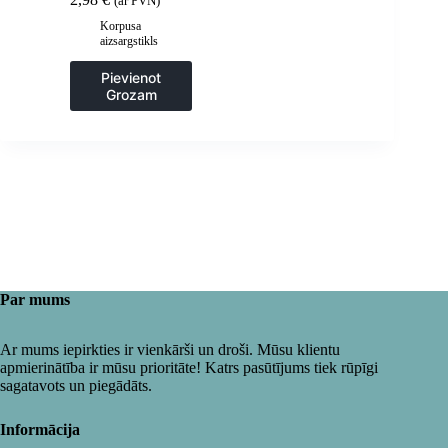
(ar PVN)
Korpusa
aizsargstikls
Pievienot
Grozam
Par mums
Ar mums iepirkties ir vienkārši un droši. Mūsu klientu
apmierinātība ir mūsu prioritāte! Katrs pasūtījums tiek rūpīgi
sagatavots un piegādāts.
Informācija