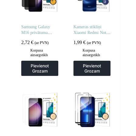
Samsung Galaxy
Kameras stikliņi
M16 privātuma
Xiaomi Redmi Note
rūdīts stikls – 2 gab.
14 5G pilnas kameras
2,72
€
1,99
€
(ar PVN)
(ar PVN)
stikli 2 gab.
Korpusa
Korpusa
aizsargstikls
aizsargstikls
Pievienot
Pievienot
Grozam
Grozam