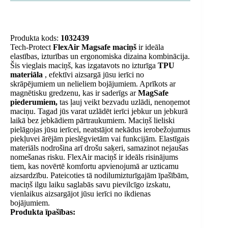
Produkta kods:
1032439
Tech-Protect
FlexAir Magsafe maciņš
ir ideāla
elastības, izturības un ergonomiska dizaina kombinācija.
Šis vieglais maciņš, kas izgatavots no izturīga
TPU
materiāla
, efektīvi aizsargā jūsu ierīci no
skrāpējumiem un nelieliem bojājumiem. Aprīkots ar
magnētisku gredzenu, kas ir saderīgs ar
MagSafe
piederumiem,
tas ļauj veikt bezvadu uzlādi, nenoņemot
maciņu. Tagad jūs varat uzlādēt ierīci jebkur un jebkurā
laikā bez jebkādiem pārtraukumiem. Maciņš lieliski
pielāgojas jūsu ierīcei, neatstājot nekādus ierobežojumus
piekļuvei ārējām pieslēgvietām vai funkcijām. Elastīgais
materiāls nodrošina arī drošu saķeri, samazinot nejaušas
nomešanas risku. FlexAir maciņš ir ideāls risinājums
tiem, kas novērtē komfortu apvienojumā ar uzticamu
aizsardzību. Pateicoties tā nodilumizturīgajām īpašībām,
maciņš ilgu laiku saglabās savu pievilcīgo izskatu,
vienlaikus aizsargājot jūsu ierīci no ikdienas
bojājumiem.
Produkta īpašības: