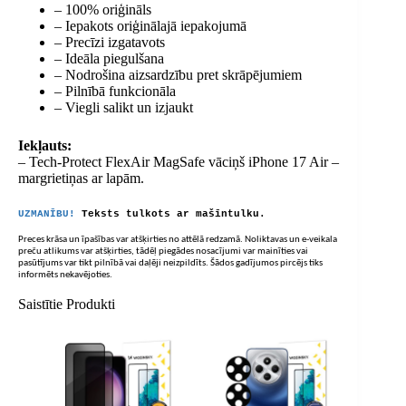
– 100% oriģināls
– Iepakots oriģinālajā iepakojumā
– Precīzi izgatavots
– Ideāla piegulšana
– Nodrošina aizsardzību pret skrāpējumiem
– Pilnībā funkcionāla
– Viegli salikt un izjaukt
Iekļauts:
– Tech-Protect FlexAir MagSafe vāciņš iPhone 17 Air –
margrietiņas ar lapām.
UZMANĪBU!
Teksts tulkots ar mašīntulku.
Preces krāsa un īpašības var atšķirties no attēlā redzamā. Noliktavas un e-veikala
preču atlikums var atšķirties, tādēļ piegādes nosacījumi var mainīties vai
pasūtījums var tikt pilnībā vai daļēji neizpildīts. Šādos gadījumos pircējs tiks
informēts nekavējoties.
Saistītie Produkti