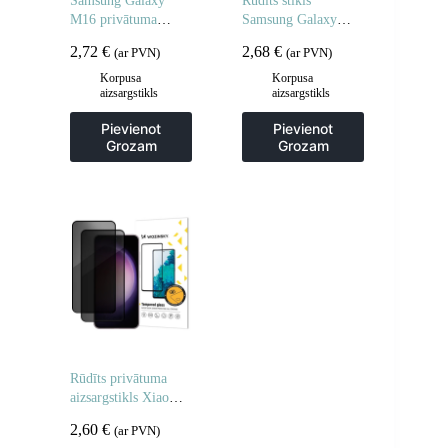
Samsung Galaxy
Rūdīts stikls
M16 privātuma
Samsung Galaxy
rūdīts stikls – 2 gab.
A06 5G / A05
2,72
€
2,68
€
(ar PVN)
(ar PVN)
pilnībā līmējamam
rūdītam stiklam – 2
Korpusa
Korpusa
aizsargstikls
aizsargstikls
gab.
Pievienot
Pievienot
Grozam
Grozam
Rūdīts privātuma
aizsargstikls Xiaomi
POCO M7 privātuma
2,60
€
(ar PVN)
aizsargstikliem – 2