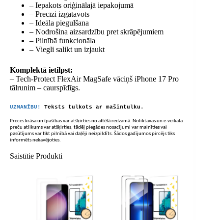
– Iepakots oriģinālajā iepakojumā
– Precīzi izgatavots
– Ideāla piegulšana
– Nodrošina aizsardzību pret skrāpējumiem
– Pilnībā funkcionāla
– Viegli salikt un izjaukt
Komplektā ietilpst:
– Tech-Protect FlexAir MagSafe vāciņš iPhone 17 Pro
tālrunim – caurspīdīgs.
UZMANĪBU!
Teksts tulkots ar mašīntulku.
Preces krāsa un īpašības var atšķirties no attēlā redzamā. Noliktavas un e-veikala
preču atlikums var atšķirties, tādēļ piegādes nosacījumi var mainīties vai
pasūtījums var tikt pilnībā vai daļēji neizpildīts. Šādos gadījumos pircējs tiks
informēts nekavējoties.
Saistītie Produkti