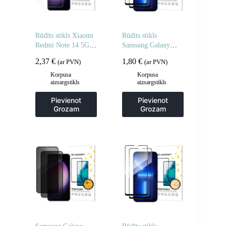
Rūdīts stikls Xiaomi
Rūdīts stikls
Redmi Note 14 5G /
Samsung Galaxy
Note 14 4G rūdītam
M16 pilnībā
2,37
€
1,80
€
(ar PVN)
(ar PVN)
stiklam – 2 gab.
līmējamam rūdītam
stiklam – 2 gab.
Korpusa
Korpusa
aizsargstikls
aizsargstikls
Pievienot
Pievienot
Grozam
Grozam