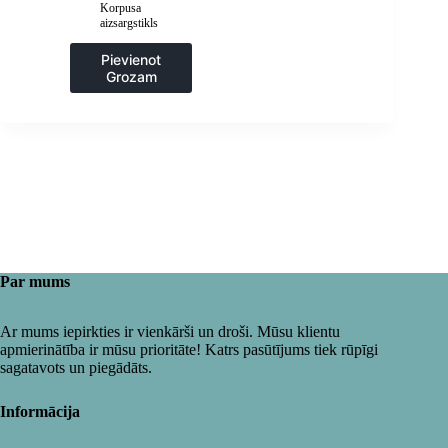
gab.
Korpusa
aizsargstikls
Pievienot
Grozam
Par mums
Ar mums iepirkties ir vienkārši un droši. Mūsu klientu
apmierinātība ir mūsu prioritāte! Katrs pasūtījums tiek rūpīgi
sagatavots un piegādāts.
Informācija