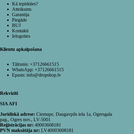
Kā iepirkties?
Atteikums
Garantija
Piegāde
BUJ
Kontakti
Ielogoties
Klientu apkalpošana
Tālrunis:
+37126661515
WhatsApp:
+37126661515
Epasts:
info@dropshop.lv
Rekvizīti
SIA AFI
Juridiskā adrese:
Ciemupe, Daugavpils iela 1a, Ogresgala
pag., Ogres nov., LV-5001
Reģistrācijas nr:
40003608181
PVN maksātāja nr:
LV40003608181