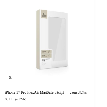
iPhone 17 Pro FlexAir MagSafe vāciņš — caurspīdīgs
8,00
€
(ar PVN)