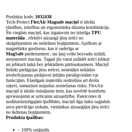
Produkta kods:
1032438
Tech-Protect
FlexAir Magsafe maciņš
ir ideāla
elastības, izturības un ergonomiska dizaina kombinācija.
Šis vieglais maciņš, kas izgatavots no izturīga
TPU
materiāla
, efektīvi aizsargā jūsu ierīci no
skrāpējumiem un nelieliem bojājumiem. Aprīkots ar
magnētisku gredzenu, kas ir saderīgs ar
MagSafe
piederumiem , tas ļauj veikt bezvadu uzlādi,
nenoņemot maciņu. Tagad jūs varat uzlādēt ierīci jebkur
un jebkurā laikā bez jebkādiem pārtraukumiem. Maciņš
lieliski pielāgojas jūsu ierīcei, neatstājot nekādus
ierobežojumus piekļuvei ārējām pieslēgvietām vai
funkcijām. Elastīgais materiāls nodrošina arī drošu
saķeri, samazinot nejaušas nomešanas risku. FlexAir
maciņš ir ideāls risinājums tiem, kas novērtē komfortu
apvienojumā ar uzticamu aizsardzību. Pateicoties tā
nodilumizturīgajām īpašībām, maciņš ilgu laiku saglabās
savu pievilcīgo izskatu, vienlaikus aizsargājot jūsu ierīci
no ikdienas bojājumiem.
Produkta īpašības:
– 100% oriģināls