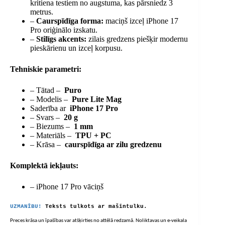
kritiena testiem no augstuma, kas pārsniedz 3
metrus.
–
Caurspīdīga forma:
maciņš izceļ iPhone 17
Pro oriģinālo izskatu.
–
Stilīgs akcents:
zilais gredzens piešķir modernu
pieskārienu un izceļ korpusu.
Tehniskie parametri:
– Tātad –
Puro
– Modelis –
Pure Lite Mag
Saderība ar
iPhone 17 Pro
– Svars –
20 g
– Biezums –
1 mm
– Materiāls –
TPU + PC
– Krāsa –
caurspīdīga ar zilu gredzenu
Komplektā iekļauts:
– iPhone 17 Pro vāciņš
UZMANĪBU!
Teksts tulkots ar mašīntulku.
Preces krāsa un īpašības var atšķirties no attēlā redzamā. Noliktavas un e-veikala