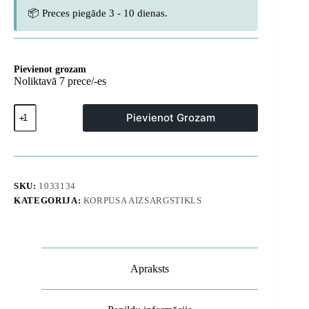
📦 Preces piegāde 3 - 10 dienas.
Pievienot grozam
Noliktavā 7 prece/-es
iPhone
Pievienot Grozam
17
Pro
Lite
MagSafe
vāciņš
—
SKU:
1033134
caurspīdīgs,
KATEGORIJA:
KORPUSA AIZSARGSTIKLS
zils
gredzens
daudzums
Apraksts