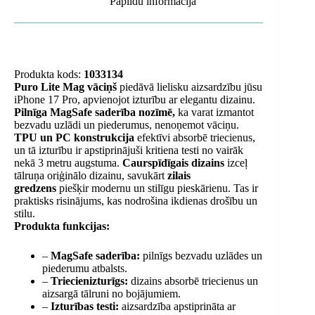
Papildu informācija
Produkta kods:
1033134
Puro Lite Mag vāciņš
piedāvā lielisku aizsardzību jūsu
iPhone 17 Pro, apvienojot izturību ar elegantu dizainu.
Pilnīga MagSafe saderība nozīmē,
ka varat izmantot
bezvadu uzlādi un piederumus, nenoņemot vāciņu.
TPU un PC konstrukcija
efektīvi absorbē triecienus,
un tā izturību ir apstiprinājuši kritiena testi no vairāk
nekā 3 metru augstuma.
Caurspīdīgais dizains
izceļ
tālruņa oriģinālo dizainu, savukārt
zilais
gredzens
piešķir modernu un stilīgu pieskārienu. Tas ir
praktisks risinājums, kas nodrošina ikdienas drošību un
stilu.
Produkta funkcijas:
–
MagSafe saderība:
pilnīgs bezvadu uzlādes un
piederumu atbalsts.
–
Triecienizturīgs:
dizains absorbē triecienus un
aizsargā tālruni no bojājumiem.
–
Izturības testi:
aizsardzība apstiprināta ar