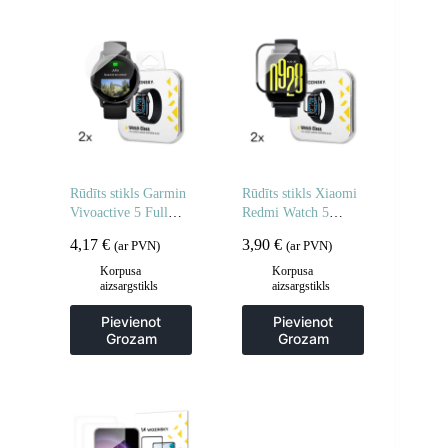
Rūdīts stikls Garmin
Rūdīts stikls Xiaomi
Vivoactive 5 Full
Redmi Watch 5
Glue pulkstenim – 2
Active Full Glue – 2
4,17
€
3,90
€
(ar PVN)
(ar PVN)
gab.
gab.
Korpusa
Korpusa
aizsargstikls
aizsargstikls
Pievienot
Pievienot
Grozam
Grozam