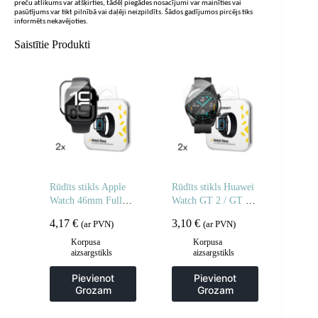
preču atlikums var atšķirties, tādēļ piegādes nosacījumi var mainīties vai
pasūtījums var tikt pilnībā vai daļēji neizpildīts. Šādos gadījumos pircējs tiks
informēts nekavējoties.
Saistītie Produkti
Rūdīts stikls Apple
Rūdīts stikls Huawei
Watch 46mm Full
Watch GT 2 / GT 2
Glue – 2 gab.
Pro Full Glue 42 mm
4,17
€
3,10
€
(ar PVN)
(ar PVN)
– 2 gab.
Korpusa
Korpusa
aizsargstikls
aizsargstikls
Pievienot
Pievienot
Grozam
Grozam