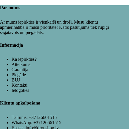
Par mums
Ar mums iepirkties ir vienkārši un droši. Mūsu klientu
apmierinātība ir mūsu prioritāte! Katrs pasūtījums tiek rūpīgi
sagatavots un piegādāts.
Informācija
Kā iepirkties?
Atteikums
Garantija
Piegāde
BUJ
Kontakti
Ielogoties
Klientu apkalpošana
Tālrunis:
+37126661515
WhatsApp:
+37126661515
Epasts:
info@dropshop.lv