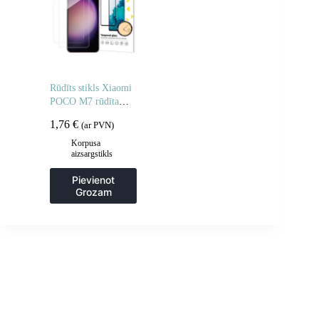
Rūdīts stikls Xiaomi
POCO M7 rūdīta
stikla aizsargstikls –
1,76
€
(ar PVN)
2 gab.
Korpusa
aizsargstikls
Pievienot
Grozam