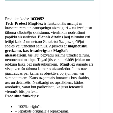
Produkta kods:
1033952
Tech-Protect MagFlex
ir funkcionāls maciņš ar
krāsainu rāmi un caurspīdīgu aizmuguri – tas izceļ jūsu
tālruņa sākotnējo skaistumu, vienlaikus nodrošinot
papildu aizsardzību.
Plānais dizains
ļauj tālrunim ērti
ietilpt kabatā un netraucēt, rakstot īsziņas, spēlējot
spēles vai uzņemot selfijus. Aprīkots ar
magnētisku
gredzenu, kas ir saderīgs ar MagSafe
aksesuāriem,
tas ļauj bezvadu režīmā uzlādēt tālruni,
nenoņemot maciņu. Tagad jūs varat uzlādēt jebkur un
jebkurā laikā bez pārtraukumiem.
MagFlex
garantē arī
visaptverošu tālruņa kameras aizsardzību. Jums nav
jāuztraucas par kameras objektīva bojājumiem vai
skrāpējumiem. Katrs uzņemtais fotoattēls būs skaidrs,
ass un detalizēts. Neatkarīgi no apstākļiem, kādos
atrodaties, varat būt pārliecināti, ka jūsu fotoattēli
vienmēr būs perfekti.
Produkta funkcijas:
– 100% oriģināls
– Iepakots oriģinālajā iepakojumā