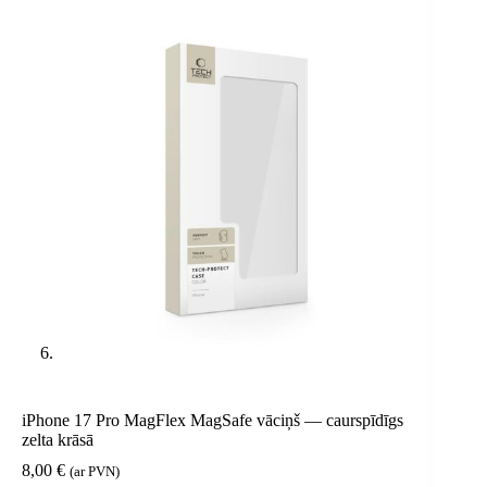
iPhone 17 Pro MagFlex MagSafe vāciņš — caurspīdīgs
zelta krāsā
8,00
€
(ar PVN)