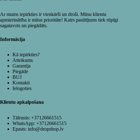
Ar mums iepirkties ir vienkārši un droši. Mūsu klientu
apmierinātība ir mūsu prioritāte! Katrs pasūtījums tiek rūpīgi
sagatavots un piegādāts.
Informācija
Kā iepirkties?
Atteikums
Garantija
Piegāde
BUJ
Kontakti
Ielogoties
Klientu apkalpošana
Tālrunis:
+37126661515
WhatsApp:
+37126661515
Epasts:
info@dropshop.lv