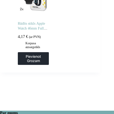
Rūdīts stikls Apple
Watch 46mm Full
Glue – 2 gab.
4,17
€
(ar PVN)
Korpusa
aizsargstikls
Pievienot
Grozam
Par mums