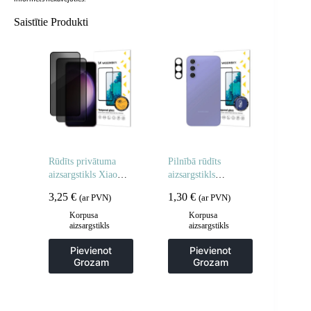
Saistītie Produkti
Rūdīts privātuma
Pilnībā rūdīts
aizsargstikls Xiaomi
aizsargstikls
Redmi Note 14 5G /
Samsung Galaxy S25
3,25
€
1,30
€
(ar PVN)
(ar PVN)
Note 14 4G
Edge pilnai kamerai
privātuma
Korpusa
Korpusa
aizsargstikls
aizsargstikls
aizsardzībai – 2 gab.
Pievienot
Pievienot
Grozam
Grozam