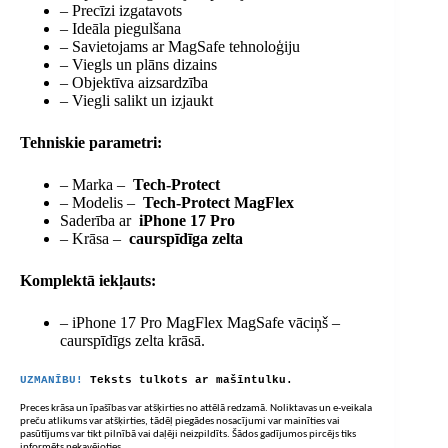
– Precīzi izgatavots
– Ideāla piegulšana
– Savietojams ar MagSafe tehnoloģiju
– Viegls un plāns dizains
– Objektīva aizsardzība
– Viegli salikt un izjaukt
Tehniskie parametri:
– Marka –
Tech-Protect
– Modelis –
Tech-Protect MagFlex
Saderība ar
iPhone 17 Pro
– Krāsa –
caurspīdīga zelta
Komplektā iekļauts:
– iPhone 17 Pro MagFlex MagSafe vāciņš –
caurspīdīgs zelta krāsā.
UZMANĪBU!
Teksts tulkots ar mašīntulku.
Preces krāsa un īpašības var atšķirties no attēlā redzamā. Noliktavas un e-veikala
preču atlikums var atšķirties, tādēļ piegādes nosacījumi var mainīties vai
pasūtījums var tikt pilnībā vai daļēji neizpildīts. Šādos gadījumos pircējs tiks
informēts nekavējoties.