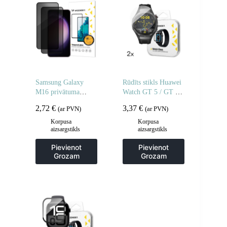
Samsung Galaxy
Rūdīts stikls Huawei
M16 privātuma
Watch GT 5 / GT 5
rūdīts stikls – 2 gab.
Pro / GT 4 / GT 4
2,72
€
3,37
€
(ar PVN)
(ar PVN)
Pro / GT 3 / GT 3
Pro Full Glue 42mm
Korpusa
Korpusa
aizsargstikls
aizsargstikls
– 2 gab.
Pievienot
Pievienot
Grozam
Grozam