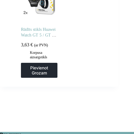
Rūdīts stikls Huawei
Watch GT 5 / GT 5
Pro / GT 4 / GT 4
3,63
€
(ar PVN)
Pro / GT 3 / GT 3
Pro Full Glue 46 mm
Korpusa
aizsargstikls
– 2 gab.
Pievienot
Grozam