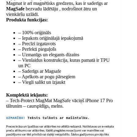
Magmat ir arī magnētisks gredzens, kas ir saderīgs ar
MagSafe
bezvadu lādētāju , nodrošinot ātru un
vienkāršu uzlādi.
Produkta funkcijas:
– 100% oriģināls
– Iepakots oriģinālajā iepakojumā
– Precīzi izgatavots
– Perfekti pieguļošs
– Uzmanīgs un elegants dizains
– Vienlaidus konstrukcija, kuras pamatā ir TPU
un PC
– Saderīgs ar Magsafe
– Aprīkots ar pogu pārsegiem
– Viegli salikt un izjaukt
Komplektā iekļauts:
– Tech-Protect MagMat MagSafe vāciņš iPhone 17 Pro
tālrunim – caurspīdīgs, melns.
UZMANĪBU!
Teksts tulkots ar mašīntulku.
Preces krāsa un īpašības var atšķirties no attēlā redzamā. Noliktavas un e-veikala
preču atlikums var atšķirties, tādēļ piegādes nosacījumi var mainīties vai
pasūtījums var tikt pilnībā vai daļēji neizpildīts. Šādos gadījumos pircējs tiks