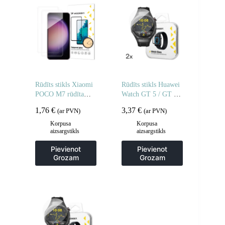
Rūdīts stikls Xiaomi
Rūdīts stikls Huawei
POCO M7 rūdīta
Watch GT 5 / GT 5
stikla aizsargstikls –
Pro / GT 4 / GT 4
1,76
€
3,37
€
(ar PVN)
(ar PVN)
2 gab.
Pro / GT 3 / GT 3
Pro Full Glue 42mm
Korpusa
Korpusa
aizsargstikls
aizsargstikls
– 2 gab.
Pievienot
Pievienot
Grozam
Grozam