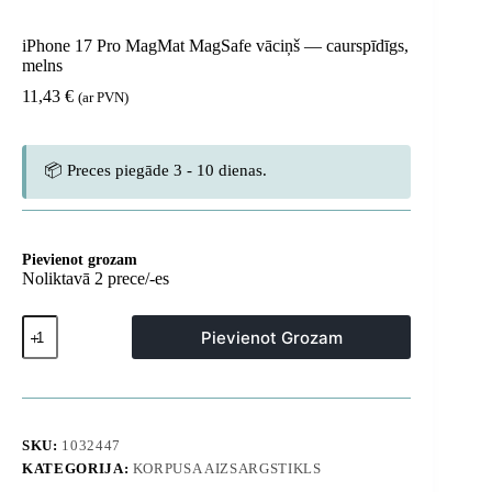
iPhone 17 Pro MagMat MagSafe vāciņš — caurspīdīgs,
melns
11,43
€
(ar PVN)
📦 Preces piegāde 3 - 10 dienas.
Pievienot grozam
Noliktavā 2 prece/-es
iPhone
Pievienot Grozam
17
Pro
MagMat
MagSafe
vāciņš
—
SKU:
1032447
caurspīdīgs,
KATEGORIJA:
KORPUSA AIZSARGSTIKLS
melns
daudzums