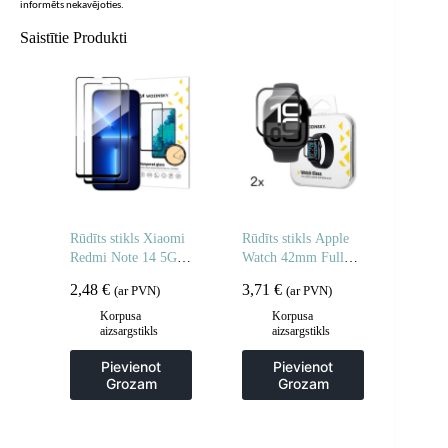
informēts nekavējoties.
Saistītie Produkti
Rūdīts stikls Xiaomi
Rūdīts stikls Apple
Redmi Note 14 5G /
Watch 42mm Full
Note 14 4G pilnībā
Glue – 2 gab.
2,48
€
3,71
€
(ar PVN)
(ar PVN)
līmējams rūdīts stikls
– 2 gab.
Korpusa
Korpusa
aizsargstikls
aizsargstikls
Pievienot
Pievienot
Grozam
Grozam