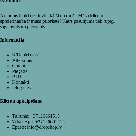
Par mums
Ar mums iepirkties ir vienkārši un droši. Mūsu klientu
apmierinātība ir mūsu prioritāte! Katrs pasūtījums tiek rūpīgi
sagatavots un piegādāts.
Informācija
Kā iepirkties?
Atteikums
Garantija
Piegāde
BUJ
Kontakti
Ielogoties
Klientu apkalpošana
Tālrunis:
+37126661515
WhatsApp:
+37126661515
Epasts:
info@dropshop.lv