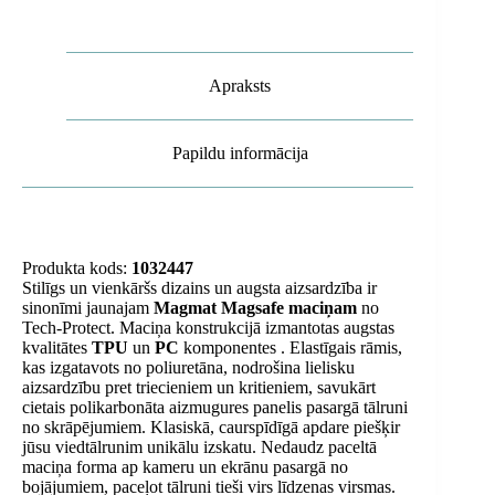
Apraksts
Papildu informācija
Produkta kods:
1032447
Stilīgs un vienkāršs dizains un augsta aizsardzība ir
sinonīmi jaunajam
Magmat Magsafe maciņam
no
Tech-Protect. Maciņa konstrukcijā izmantotas augstas
kvalitātes
TPU
un
PC
komponentes . Elastīgais rāmis,
kas izgatavots no poliuretāna, nodrošina lielisku
aizsardzību pret triecieniem un kritieniem, savukārt
cietais polikarbonāta aizmugures panelis pasargā tālruni
no skrāpējumiem. Klasiskā, caurspīdīgā apdare piešķir
jūsu viedtālrunim unikālu izskatu. Nedaudz paceltā
maciņa forma ap kameru un ekrānu pasargā no
bojājumiem, paceļot tālruni tieši virs līdzenas virsmas.