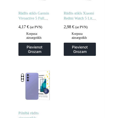
Rūdīts stikls Garmin
Rūdīts stikls Xiaomi
Vivoactive 5 Full
Redmi Watch 5 Lite
Glue pulkstenim – 2
Full Glue – 2 gab.
4,17
€
2,98
€
(ar PVN)
(ar PVN)
gab.
Korpusa
Korpusa
aizsargstikls
aizsargstikls
Pievienot
Pievienot
Grozam
Grozam
Pilnībā rūdīts