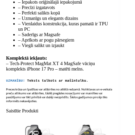
– Iepakots oriģinālajā iepakojumā
– Precīzi izgatavots
– Perfekti salikts kopā
– Uzmanīgs un elegants dizains
– Vienlaidus konstrukcija, kuras pamatā ir TPU
un PC
– Saderīgs ar Magsafe
– Aprīkots ar pogu pārsegiem
– Viegli salikt un izjaukt
Komplektā iekļauts:
– Tech-Protect MagMat XT 4 MagSafe vāciņu
komplekts iPhone 17 Pro – matēti melns.
UZMANĪBU!
Teksts tulkots ar mašīntulku.
Preces krāsa un īpašības var atšķirties no attēlā redzamā. Noliktavas un e-veikala
preču atlikums var atšķirties, tādēļ piegādes nosacījumi var mainīties vai
pasūtījums var tikt pilnībā vai daļēji neizpildīts. Šādos gadījumos pircējs tiks
informēts nekavējoties.
Saistītie Produkti