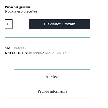
Pievienot grozam
Noliktavā 5 prece/-es
iPhone
Pievienot Grozam
17
Pro
MagMat
XT
4
MagSafe
SKU:
1032449
vāciņu
KATEGORIJA:
KORPUSA AIZSARGSTIKLS
komplekts
-
matēti
melns
daudzums
Apraksts
Papildu informācija