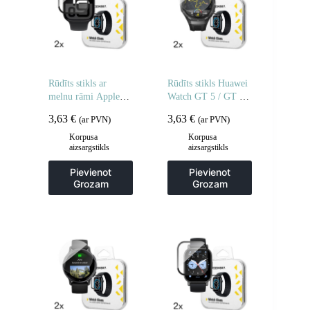
Rūdīts stikls ar
Rūdīts stikls Huawei
melnu rāmi Apple
Watch GT 5 / GT 5
Watch 46mm Full
Pro / GT 4 / GT 4
3,63
€
3,63
€
(ar PVN)
(ar PVN)
Glue – 2 gab.
Pro / GT 3 / GT 3
Pro Full Glue 46 mm
Korpusa
Korpusa
aizsargstikls
aizsargstikls
– 2 gab.
Pievienot
Pievienot
Grozam
Grozam