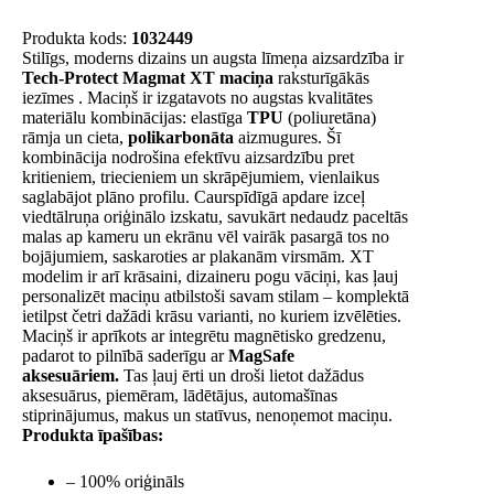
Produkta kods:
1032449
Stilīgs, moderns dizains un augsta līmeņa aizsardzība ir
Tech-Protect Magmat XT maciņa
raksturīgākās
iezīmes . Maciņš ir izgatavots no augstas kvalitātes
materiālu kombinācijas: elastīga
TPU
(poliuretāna)
rāmja un cieta,
polikarbonāta
aizmugures. Šī
kombinācija nodrošina efektīvu aizsardzību pret
kritieniem, triecieniem un skrāpējumiem, vienlaikus
saglabājot plāno profilu. Caurspīdīgā apdare izceļ
viedtālruņa oriģinālo izskatu, savukārt nedaudz paceltās
malas ap kameru un ekrānu vēl vairāk pasargā tos no
bojājumiem, saskaroties ar plakanām virsmām. XT
modelim ir arī krāsaini, dizaineru pogu vāciņi, kas ļauj
personalizēt maciņu atbilstoši savam stilam – komplektā
ietilpst četri dažādi krāsu varianti, no kuriem izvēlēties.
Maciņš ir aprīkots ar integrētu magnētisko gredzenu,
padarot to pilnībā saderīgu ar
MagSafe
aksesuāriem.
Tas ļauj ērti un droši lietot dažādus
aksesuārus, piemēram, lādētājus, automašīnas
stiprinājumus, makus un statīvus, nenoņemot maciņu.
Produkta īpašības:
– 100% oriģināls