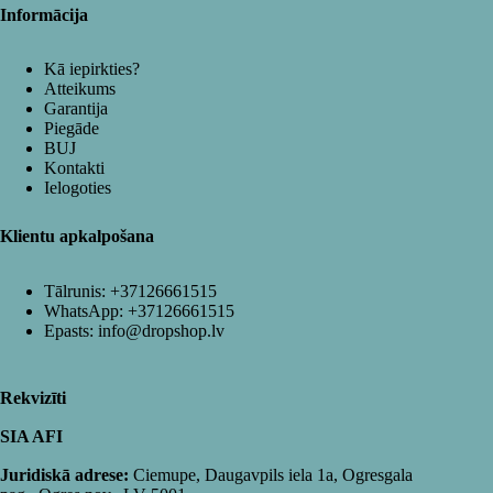
Informācija
Kā iepirkties?
Atteikums
Garantija
Piegāde
BUJ
Kontakti
Ielogoties
Klientu apkalpošana
Tālrunis:
+37126661515
WhatsApp:
+37126661515
Epasts:
info@dropshop.lv
Rekvizīti
SIA AFI
Juridiskā adrese:
Ciemupe, Daugavpils iela 1a, Ogresgala