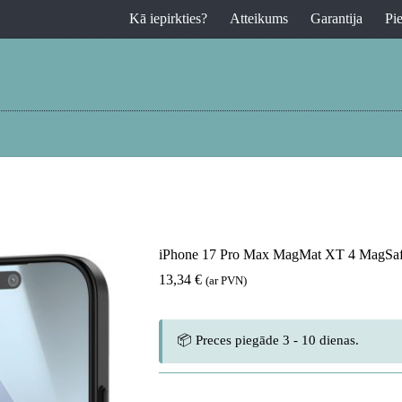
Kā iepirkties?
Atteikums
Garantija
Pi
iPhone 17 Pro Max MagMat XT 4 MagSafe 
13,34
€
(ar PVN)
📦 Preces piegāde 3 - 10 dienas.