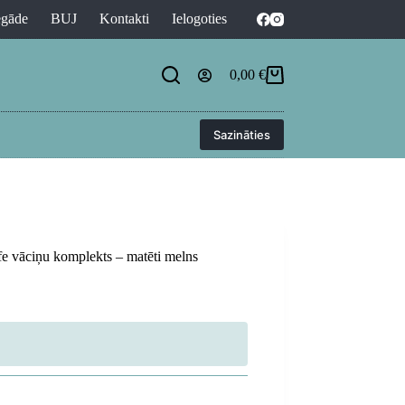
egāde
BUJ
Kontakti
Ielogoties
0,00
€
Shopping
cart
Sazināties
vāciņu komplekts – matēti melns